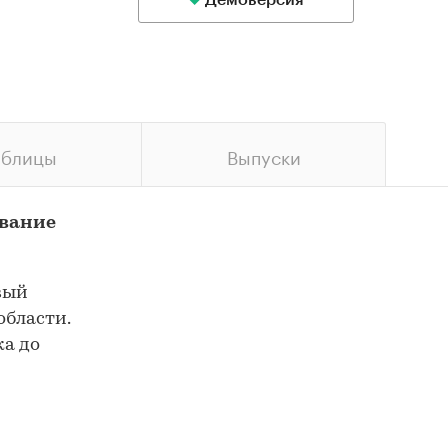
Демоверсия
аблицы
Выпуски
ование
вый
области.
ка до