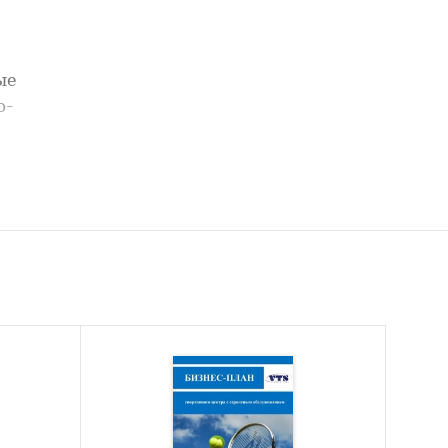
ые
о-
ом, без