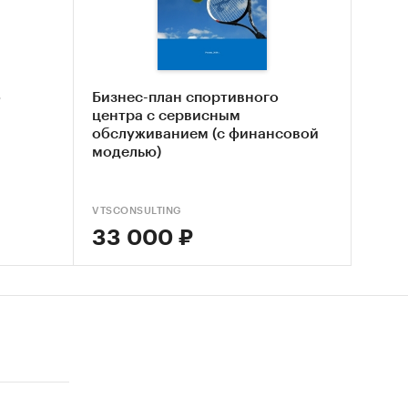
х клубов
о
Бизнес-план спортивного
нка
центра с сервисным
обслуживанием (с финансовой
ской
моделью)
VTSCONSULTING
33 000 ₽
 рынка
й