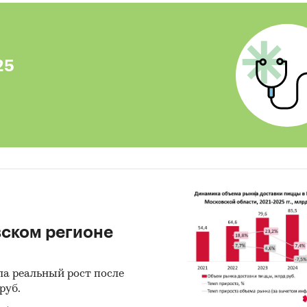
асти
урентный анализ на рынке спортивных клубов в М
ковской области
25
из потребления
ка факторов инвестиционной привлекательности
нка
ноз развития рынка спортивных клубов до 2029
ды о перспективности создания предприятий в
едуемой области и рекомендации действующим
раторам рынка
ики информации:
вском регионе
 данных государственных органов статистики
ла реальный рост после
ые налоговой службы РФ
руб.