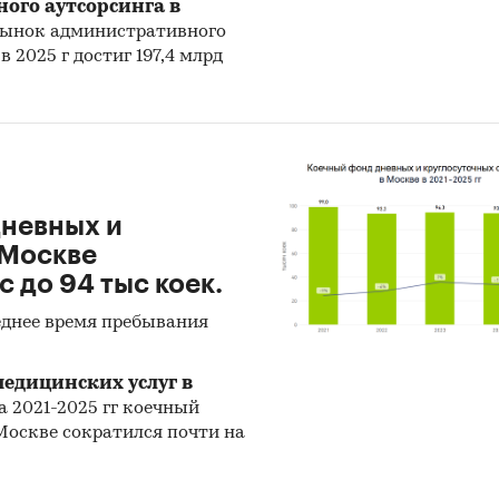
нозирования с поправкой на мнение экспертов.
ого аутсорсинга в
, рынок административного
тражает мнение авторов и не является инвестици
 2025 г достиг 197,4 млрд
ндацией
и:
Строительство и недвижимость
/
...
/
Коммерческая
мость
/
Спортивные комплексы
Центральный федеральный округ
/
Москва
Центральный федеральный округ
/
Московская область
дневных и
 Москве
с до 94 тыс коек.
днее время пребывания
едицинских услуг в
за 2021-2025 гг коечный
Москве сократился почти на