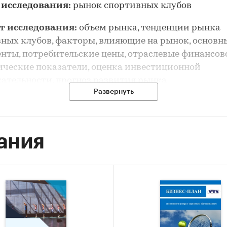
 исследования:
рынок спортивных клубов
т исследования:
объем рынка, тенденции рынка
ных клубов, факторы, влияющие на рынок, основн
нты, потребительские цены, отраслевые финансов
ческие показатели, оценка инвестиционной
ательности, прогноз развития рынка
Развернуть
рынка спортивных клубов выполнен по рынку в цел
я отдельных его сегментов
ания
фия:
Москва и Московская область
сследования:
анализ и прогноз развития рынка
вных клубов
 исследования:
ание состояния рынка спортивных клубов