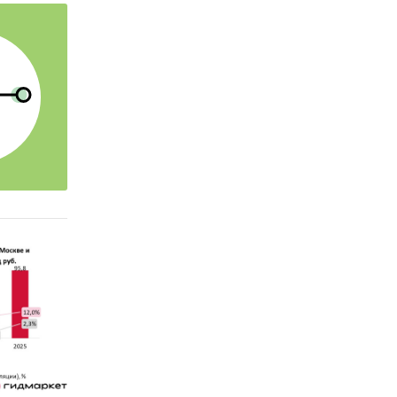
оскве и
 г.