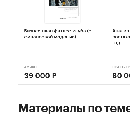
Оцен
STEP
Опис
Бизнес-план фитнес-клуба (с
Анализ 
Оцен
финансовой моделью)
растяжк
год
Анал
деят
Опре
АМИКО
DISCOVER
поте
39 000 ₽
80 0
Оцен
спор
Сост
Материалы по тем
Основн
Обзо