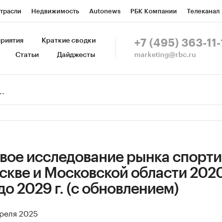
трасли
Недвижимость
Autonews
РБК Компании
Телеканал
изионеры
Национальные проекты
Город
Стиль
Крипто
Р
риятия
Краткие сводки
+7 (495) 363-11-
marketing@rbc.ru
Статьи
Дайджесты
зета
Спецпроекты СПб
Конференции СПб
Спецпроекты
Пр
Рынок наличной валюты
вое исследование рынка спорт
скве и Московской области 202
 до 2029 г. (с обновлением)
преля 2025