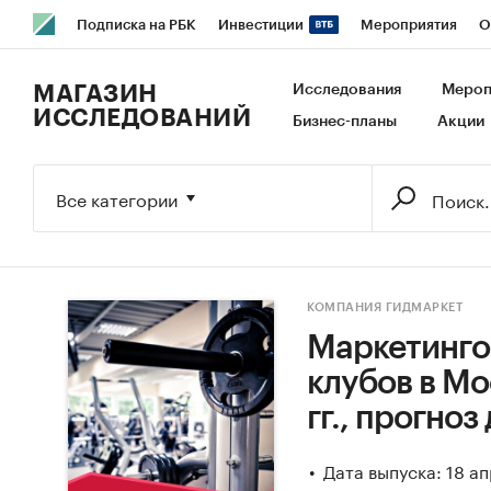
Подписка на РБК
Инвестиции
Мероприятия
О
РБК Образование
РБК Курсы
РБК Life
Тренды
В
МАГАЗИН
Исследования
Мероп
ИССЛЕДОВАНИЙ
Бизнес-планы
Акции
Исследования
Кредитные рейтинги
Франшизы
Га
Экономика
Бизнес
Технологии и медиа
Финансы
Все категории
КОМПАНИЯ ГИДМАРКЕТ
Маркетинго
клубов в Мо
гг., прогноз
Дата выпуска: 18 а