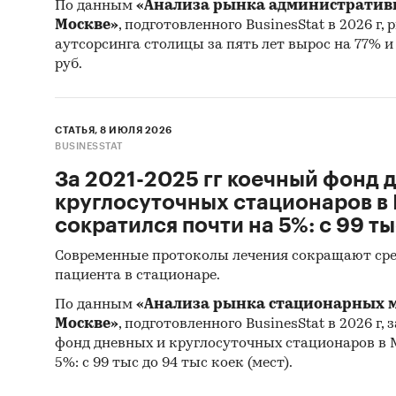
прог
По данным
«Анализа рынка административн
Москве»
, подготовленного BusinesStat в 2026 г
Отчет о
аутсорсинга столицы за пять лет вырос на 77% и в
рекоме
руб.
Категори
недвижи
СТАТЬЯ, 8 ИЮЛЯ 2026
Россия
/
BUSINESSTAT
Россия
/
За 2021-2025 гг коечный фонд 
круглосуточных стационаров в
сократился почти на 5%: с 99 ты
Современные протоколы лечения сокращают сре
пациента в стационаре.
По данным
«Анализа рынка стационарных м
Москве»
, подготовленного BusinesStat в 2026 г, 
фонд дневных и круглосуточных стационаров в 
5%: с 99 тыс до 94 тыс коек (мест).