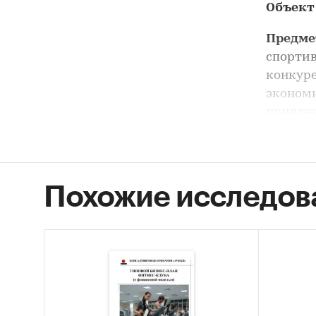
Объект
Предме
спортив
конкуре
экономи
привлек
Анализ 
изучени
Похожие исследов
Геогра
Цель и
спорти
Задачи
Опис