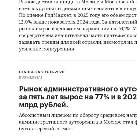
Офиц
Рынок доставки пиццы в Москве и Московской о
самых крупных и динамичных сегментов в индус
Откр
По оценке ГидМаркет, в 2025 году его объем дости
12,0% выше показателя 2024 года. За пятилетний 
Отче
рынок вырос в денежном выражении на 76,1%. Мо
Сайт
сосредоточена значительная часть платежеспосо
задавать тренды для всей отрасли, несмотря на
Архи
усиление конкуренции.
Реги
Инса
СТАТЬЯ, 3 АВГУСТА 2026
Спец
BUSINESSTAT
Рынок административного аутс
Методы
за пять лет вырос на 77% и в 202
Каби
млрд рублей.
разл
Абсолютным лидером по обороту среди всех нап
анал
административного аутсорсинга в Москве стал
бухгалтерский сегмент.
Прог