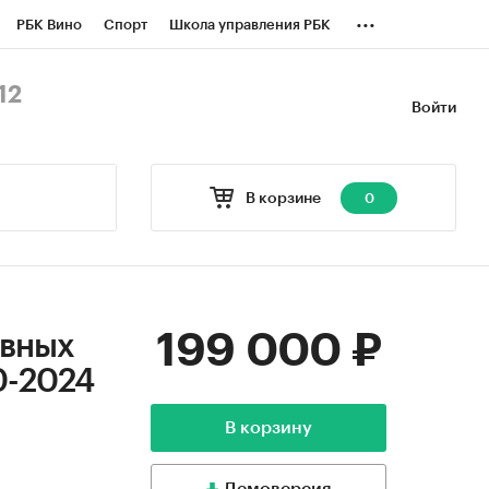
...
РБК Вино
Спорт
Школа управления РБК
БК Бизнес-среда
Дискуссионный клуб
12
Войти
оверка контрагентов
Политика
В корзине
0
199 000 ₽
ивных
0-2024
В корзину