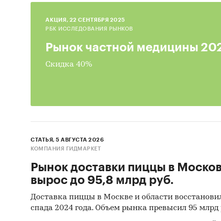
обл
AКЦИЯ, 22 СЕНТЯБРЯ 2025
Конк
РБК ИССЛЕДОВАНИЯ РЫНКОВ
Мос
Рынок частной медицины 20
Анал
Скидка 40%
Оцен
ры
Прог
Выво
иссл
СТАТЬЯ, 5 АВГУСТА 2026
опе
КОМПАНИЯ ГИДМАРКЕТ
Источн
Рынок доставки пиццы в Моско
вырос до 95,8 млрд руб.
Базы
Доставка пиццы в Москве и области восстанови
Данн
спада 2024 года. Объем рынка превысил 95 млрд 