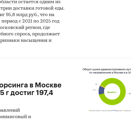
иальные интернет-порталы правовой информаци
бласти остается одним из
трии доставки готовой еды.
ытые источники (сайты, порталы)
г 95,8 млрд руб., что на
период с 2021 по 2025 год
тность эмитентов
сковский регион, где
ы компаний
бного спроса, продолжает
 признаки насыщения и
вы СМИ
ональные и федеральные СМИ
йдерские источники
иализированные аналитические порталы
орсинга в Москве
:
5 г достиг 197,4
нетное исследование. Поиск и анализ информации
ичных источников, проведение расчетов. Статисти
равлений
итика
 финансовый и
ноз ГидМаркет. Современные статистические мет