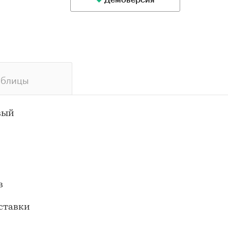
Демоверсия
аблицы
вый
в
ставки