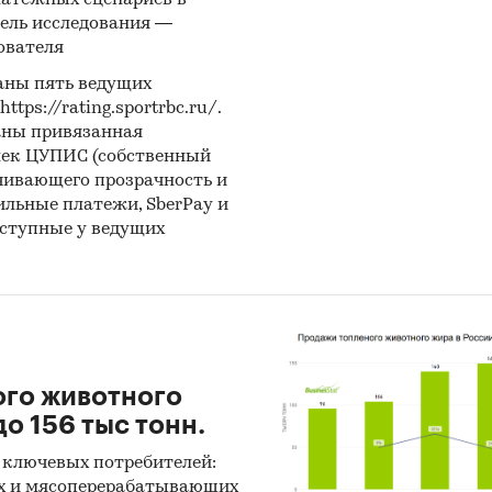
латежных сценариев в
ель исследования —
ователя
аны пять ведущих
ps://rating.sportrbc.ru/.
аны привязанная
лек ЦУПИС (собственный
чивающего прозрачность и
бильные платежи, SberPay и
оступные у ведущих
ого животного
о 156 тыс тонн.
 ключевых потребителей:
х и мясоперерабатывающих