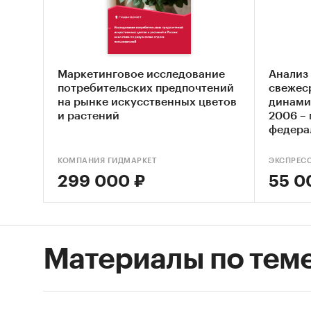
• Реком
Источ
• Базы 
• Базы 
Маркетинговое исследование
Анализ
потребительских предпочтений
свежес
• Откры
на рынке искусственных цветов
динами
• Отчет
и растений
2006 – 
• Сайты
федера
• Опрос
КОМПАНИЯ ГИДМАРКЕТ
• Архи
ЭКСПРЕС
299 000 ₽
55 0
• Регио
• Инсай
• Специ
Материалы по тем
Категори
Россия