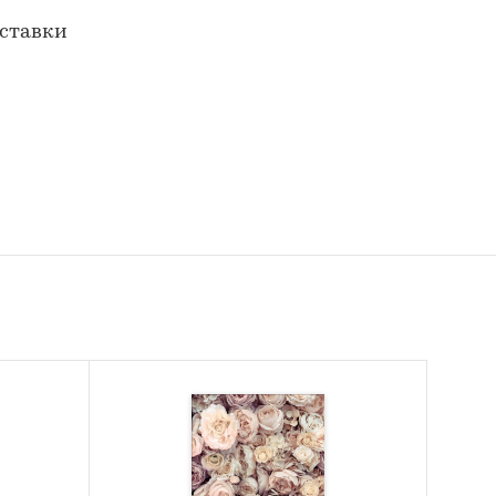
оставки
тов;
и