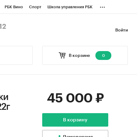
...
РБК Вино
Спорт
Школа управления РБК
БК Бизнес-среда
Дискуссионный клуб
12
Войти
оверка контрагентов
Политика
В корзине
0
45 000 ₽
ки
22г
В корзину