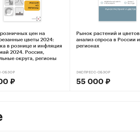
ендации и выводы
ники информации
данных государственных органов статистики
данных федеральной налоговой службы
 розничных цен на
Рынок растений и цветов
резанные цветы 2024:
анализ спроса в России и
тые источники (сайты, порталы)
ка в рознице и инфляция
регионах
ность эмитентов
май 2024. Россия,
 компаний
льные округа, регионы
ы участников рынка
вы СМИ
С-ОБЗОР
ЭКСПРЕСС-ОБЗОР
00 ₽
55 000 ₽
нальные и федеральные СМИ
дерские источники
ализированные аналитические порталы
е
и:
Потребительские товары
/
Цветы