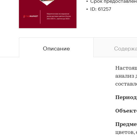
Срок предоставлени
ID: 61257
Описание
Содерж
Настоящ
анализ 
составл
Период
Объект
Предме
цветов,