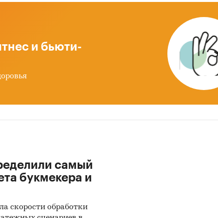
тнес и бьюти-
доровья
ределили самый
ета букмекера и
ла скорости обработки