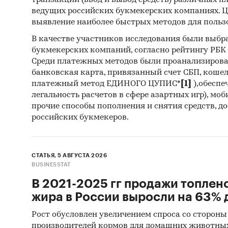
транзакций (ввод и вывод средств) различных п
ведущих российских букмекерских компаниях. Ц
выявление наиболее быстрых методов для польз
В качестве участников исследования были выбр
букмекерских компаний, согласно рейтингу РБК htt
Среди платежных методов были проанализиров
банковская карта, привязанный счет СБП, коше
платежный метод ЕДИНОГО ЦУПИС*
[1]
),обеспе
легальность расчетов в сфере азартных игр), мо
прочие способы пополнения и снятия средств, д
российских букмекеров.
СТАТЬЯ, 5 АВГУСТА 2026
BUSINESSTAT
В 2021-2025 гг продажи топлен
жира в России выросли на 63% д
Рост обусловлен увеличением спроса со стороны
производителей кормов для домашних животны