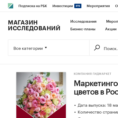
Подписка на РБК
Инвестиции
Мероприятия
О
РБК Образование
РБК Курсы
РБК Life
Тренды
В
МАГАЗИН
Исследования
Мероп
ИССЛЕДОВАНИЙ
Бизнес-планы
Акции
Исследования
Кредитные рейтинги
Франшизы
Га
Экономика
Бизнес
Технологии и медиа
Финансы
Все категории
КОМПАНИЯ ГИДМАРКЕТ
Маркетинго
цветов в Ро
Дата выпуска: 18 м
Количество страни