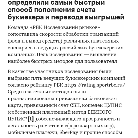
определили самый быстрый
Кабинетное исследование. Поиск и анализ
способ пополнения счета
информации из различных источников,
букмекера и перевода выигрышей
проведение расчетов. Статистика и
Команда «РБК Исследований рынков»
аналитика
сопоставила скорости обработки транзакций
Прогноз ГидМаркет. Современные
(ввод и вывод средств) различных платежных
статистические методы прогнозирования с
сценариев в ведущих российских букмекерских
поправкой на мнение экспертов.
компаниях. Цель исследования — выявление
наиболее быстрых методов для пользователя
Отчет отражает мнение авторов и не является
В качестве участников исследования были
инвестиционной рекомендацией
выбраны пять ведущих букмекерских компаний,
Категории:
Потребительские товары
/
согласно рейтингу РБК https://rating.sportrbc.ru/.
Автомобили, мотоциклы
Среди платежных методов были
Россия
проанализированы привязанная банковская
карта, привязанный счет СБП, кошелек ЦУПИС
(собственный платежный метод ЕДИНОГО
ЦУПИС*
[1]
),обеспечивающего прозрачность и
легальность расчетов в сфере азартных игр),
мобильные платежи, SberPay и прочие способы