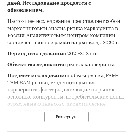
дней. Исследование продается с
обновлением.
Настоящее исследование представляет собой
маркетинговый анализ рынка каршеринга в
России. Аналитическим центром компании
составлен прогноз развития рынка до 2030 г.
Период исследования:
2021-2025 гг.
Объект исследования:
рынок каршеринга
Предмет исследования:
объем рынка, PAM-
TAM-SAM рынка, тенденции рынка
каршеринга, факторы, влияющие на рынок,
основные конкуренты, потребительские цены,
отраслевые финансово-экономические
показатели, оценка инвестиционной
Развернуть
привлекательности, прогноз развития рынка и
другие процессы