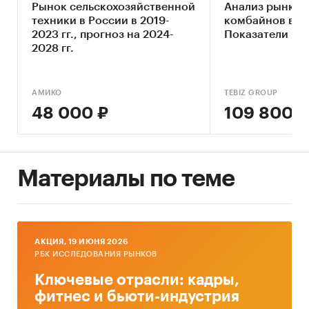
Рынок сельскохозяйственной
Анализ рынка 
• Архивы СМИ
техники в России в 2019-
комбайнов в Ро
• Региональные и федеральные СМИ
2023 гг., прогноз на 2024-
Показатели и 
• Инсайдерские источники
2028 гг.
• Специализированные аналитические
порталы
АМИКО
TEBIZ GROUP
Категории:
Сельское хозяйство
/
48 000 ₽
109 800 ₽
Сельхозтехника
Россия
Материалы по теме
AКЦИЯ, 19 ИЮНЯ 2026
РБК ИССЛЕДОВАНИЯ РЫНКОВ
Ключевые отрасли: кадры,
фитнес и бьюти-индустрия