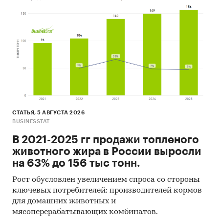
Экспертные опросы.
Материалы участников отечественного и
мирового рынков.
Результаты исследований маркетинговых и
консалтинговых агентств.
Материалы отраслевых учреждений и базы
данных.
Материалы и базы данных статистики ООН
СТАТЬЯ, 5 АВГУСТА 2026
BUSINESSTAT
(United Nations Statistics Division:
Commodity Trade Statistics, Industrial
В 2021-2025 гг продажи топленого
Commodity Statistics, Food and Agriculture
животного жира в России выросли
Organization и др.).
на 63% до 156 тыс тонн.
Материалы Международного Валютного
Рост обусловлен увеличением спроса со стороны
Фонда (International Monetary Fund).
ключевых потребителей: производителей кормов
для домашних животных и
Материалы Всемирного банка (World Bank).
мясоперерабатывающих комбинатов.