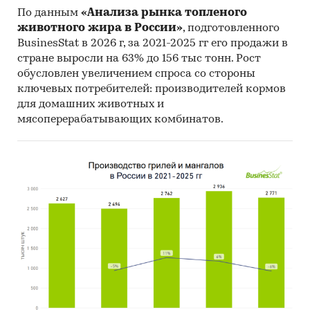
Материалы ВТО (World Trade Organization).
По данным
«Анализа рынка топленого
Материалы Организации экономического
животного жира в России»
, подготовленного
BusinesStat в 2026 г, за 2021-2025 гг его продажи в
сотрудничества и развития (Organization for
стране выросли на 63% до 156 тыс тонн. Рост
Economic Cooperation and Development).
обусловлен увеличением спроса со стороны
Материалы International Trade Centre.
ключевых потребителей: производителей кормов
для домашних животных и
Материалы Index Mundi.
мясоперерабатывающих комбинатов.
Результаты исследований DISCOVERY
Research Group.
Объем и структура выборки
Процедура контент-анализа документов не
предполагает расчета объема выборочной
совокупности. Обработке и анализу подлежат
все доступные исследователю документы.
Категории:
Промышленность
/
...
/
Медицинское оборудование
/
Оборудование для
стерилизации