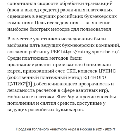
сопоставила скорости обработки транзакций
проведения Desk Research (кабинетное
(ввод и вывод средств) различных платежных
исследование). В общем виде целью
сценариев в ведущих российских букмекерских
кабинетного исследования является
компаниях. Цель исследования — выявление
проанализировать ситуацию на рынке услуг
наиболее быстрых методов для пользователя
стерилизации радиационной и получить
В качестве участников исследования были
(рассчитать) показатели, характеризующие его
выбраны пять ведущих букмекерских компаний,
состояние в настоящее время и в будущем.
согласно рейтингу РБК https://rating.sportrbc.ru/.
Среди платежных методов были
Источники получения информации
проанализированы привязанная банковская
Базы данных Федеральной Таможенной
карта, привязанный счет СБП, кошелек ЦУПИС
службы РФ, ФСГС РФ (Росстат).
(собственный платежный метод ЕДИНОГО
ЦУПИС*
[1]
),обеспечивающего прозрачность и
Материалы DataMonitor, EuroMonitor,
легальность расчетов в сфере азартных игр),
Eurostat.
мобильные платежи, SberPay и прочие способы
пополнения и снятия средств, доступные у
Печатные и электронные деловые и
ведущих российских букмекеров.
специализированные издания,
аналитические обзоры.
Ресурсы сети Интернет в России и мире.