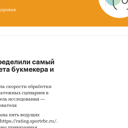
доровья
ределили самый
ета букмекера и
ла скорости обработки
латежных сценариев в
ель исследования —
ователя
аны пять ведущих
ps://rating.sportrbc.ru/.
аны привязанная