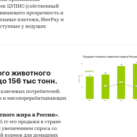
лек ЦУПИС (собственный
чивающего прозрачность и
бильные платежи, SberPay и
оступные у ведущих
ого животного
о 156 тыс тонн.
 ключевых потребителей:
х и мясоперерабатывающих
тного жира в России»
,
25 гг его продажи в стране
н увеличением спроса со
ей кормов для домашних