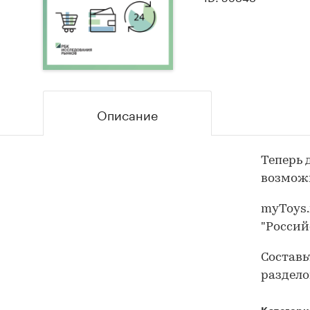
Описание
Теперь 
возможн
myToys.
"Россий
Составь
раздело