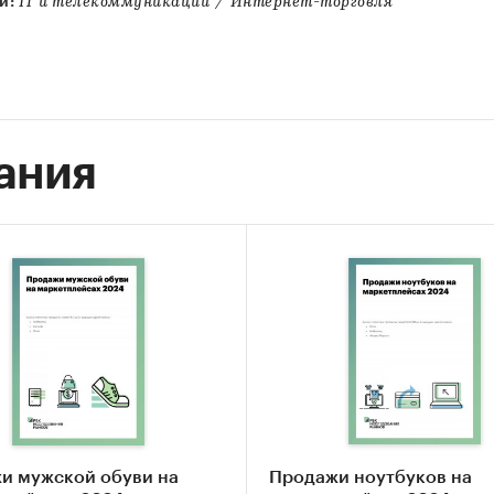
и:
IT и телекоммуникации
/
Интернет-торговля
ания
и мужской обуви на
Продажи ноутбуков на