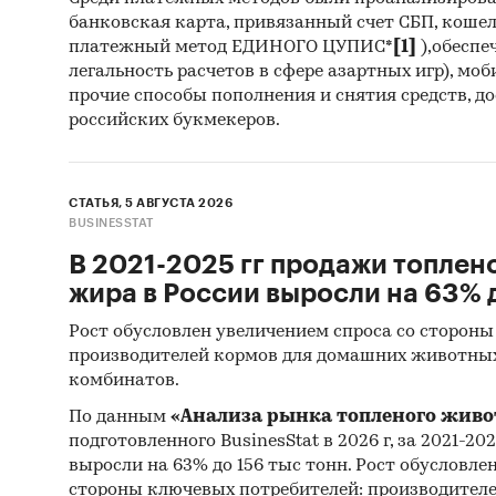
банковская карта, привязанный счет СБП, коше
платежный метод ЕДИНОГО ЦУПИС*
[1]
),обеспе
легальность расчетов в сфере азартных игр), мо
прочие способы пополнения и снятия средств, д
российских букмекеров.
СТАТЬЯ, 5 АВГУСТА 2026
BUSINESSTAT
В 2021-2025 гг продажи топлен
жира в России выросли на 63% д
Рост обусловлен увеличением спроса со стороны
производителей кормов для домашних животны
комбинатов.
По данным
«Анализа рынка топленого живо
подготовленного BusinesStat в 2026 г, за 2021-20
выросли на 63% до 156 тыс тонн. Рост обусловле
стороны ключевых потребителей: производител