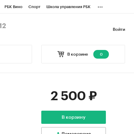
...
РБК Вино
Спорт
Школа управления РБК
БК Бизнес-среда
Дискуссионный клуб
12
Войти
оверка контрагентов
Политика
В корзине
0
2 500 ₽
В корзину