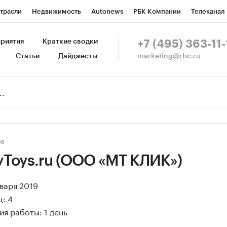
трасли
Недвижимость
Autonews
РБК Компании
Телеканал
изионеры
Национальные проекты
Город
Стиль
Крипто
Р
риятия
Краткие сводки
+7 (495) 363-11-
marketing@rbc.ru
Статьи
Дайджесты
зета
Спецпроекты СПб
Конференции СПб
Спецпроекты
Пр
Рынок наличной валюты
ОВ
Toys.ru (ООО «МТ КЛИК»)
нваря 2019
: 4
я работы: 1 день