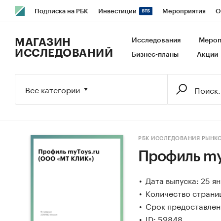
Подписка на РБК
Инвестиции
Мероприятия
О
РБК Образование
РБК Курсы
РБК Life
Тренды
В
МАГАЗИН
Исследования
Мероп
ИССЛЕДОВАНИЙ
Бизнес-планы
Акции
Исследования
Кредитные рейтинги
Франшизы
Га
Экономика
Бизнес
Технологии и медиа
Финансы
Все категории
РБК ИССЛЕДОВАНИЯ РЫНК
Профиль my
Дата выпуска: 25 я
Количество страниц
Срок предоставлени
ID: 59848