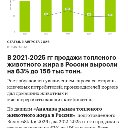
Рынок альтернативных сделок
Сегодня альтернативная сделка – один из
самых популярных видов сделок на вторичном
рынке недвижимости. Согласно статистике,
***% сделок с квартирами – альтернативные
СТАТЬЯ, 5 АВГУСТА 2026
(«ГОРБЮРО недвижимости»), поэтому они
BUSINESSTAT
считаются самым популярным механизмом
В 2021-2025 гг продажи топленого
решения проблемы с жильём в России.
животного жира в России выросли
Подобные тенденции присутствуют на рынке
на 63% до 156 тыс тонн.
всегда (есть люди желающие съехаться,
Рост обусловлен увеличением спроса со стороны
мечтающие о более просторном жилье, или, те,
ключевых потребителей: производителей кормов
кто в силу обстоятельств вынужден искать
для домашних животных и
себе квартиру с меньшей площадью ради
мясоперерабатывающих комбинатов.
доплаты). Высокий процент таких сделок на
По данным
«Анализа рынка топленого
рынке вторичного жилья вызван тем, что
животного жира в России»
, подготовленного
участник не обязан выплачивать сразу полную
BusinesStat в 2026 г, за 2021-2025 гг его продажи в
сумму. Владелец может сперва продать жилье,