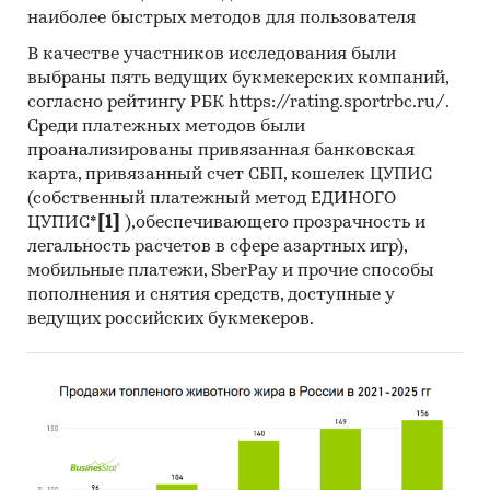
наиболее быстрых методов для пользователя
рекламного информационного портала в том,
что они не делают акцент на альтернативных
В качестве участников исследования были
сделках, а являются платформами для подачи
выбраны пять ведущих букмекерских компаний,
объявлений о продаже недвижимости.
согласно рейтингу РБК https://rating.sportrbc.ru/.
Среди платежных методов были
Финансовые показатели проекта:
проанализированы привязанная банковская
карта, привязанный счет СБП, кошелек ЦУПИС
Показатель
Ед.
Значение
(собственный платежный метод ЕДИНОГО
изм.
ЦУПИС*
[1]
),обеспечивающего прозрачность и
легальность расчетов в сфере азартных игр),
Необходимые инвестиции
тыс. $
272
мобильные платежи, SberPay и прочие способы
NPV
тыс. $
***
пополнения и снятия средств, доступные у
ведущих российских букмекеров.
IRR
%
386
Срок окупаемости
мес.
21
Дисконтированный срок
мес.
***
окупаемости
Выдержки из исследования