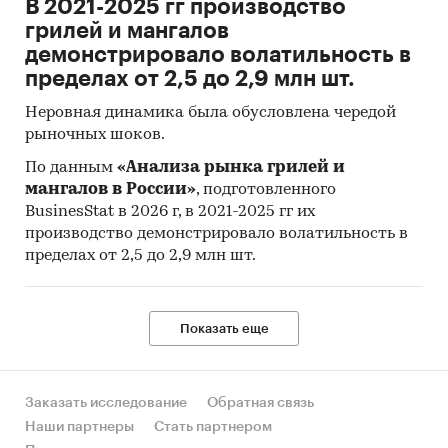
В 2021-2025 гг производство
В то же время, найти информацию о точном
грилей и мангалов
количестве альтернативных сделок
демонстрировало волатильность в
невозможно, потому, что главная доля продаж
пределах от 2,5 до 2,9 млн шт.
названых в начале «свободными», на самом
Неровная динамика была обусловлена чередой
деле, оказываются «альтернативами». При
рыночных шоков.
условиях высокой конкуренции между
продавцами и недостаточного спроса многие
По данным
«Анализа рынка грилей и
собственники специально искажают сведения
мангалов в России»
, подготовленного
BusinesStat в 2026 г, в 2021-2025 гг их
об объекте продажи, таким образом пытаясь
производство демонстрировало волатильность в
обратить на него внимание потенциальных
пределах от 2,5 до 2,9 млн шт.
покупателей. Ниже представлена
сравнительная таблица количества и доли
заявленных продавцами альтернативных и
Показать еще
свободных продаж в Москве.
Таблица 1. Количество и доля заявленных
продавцами альтернативных и свободных
Заказать исследование
Обратная связь
продаж, Москва, 2014-2017 гг.
Наши партнеры
Стать партнером