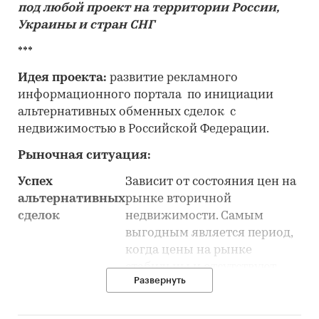
под любой проект на территории России,
Украины и стран СНГ
***
Идея проекта:
развитие рекламного
информационного портала по инициации
альтернативных обменных сделок с
недвижимостью в Российской Федерации.
Рыночная ситуация:
Успех
Зависит от состояния цен на
альтернативных
рынке вторичной
сделок
недвижимости. Самым
выгодным является период,
когда цены на рынке
стабильны и отсутствуют
Развернуть
резкие колебания валюты
Общий объём
***