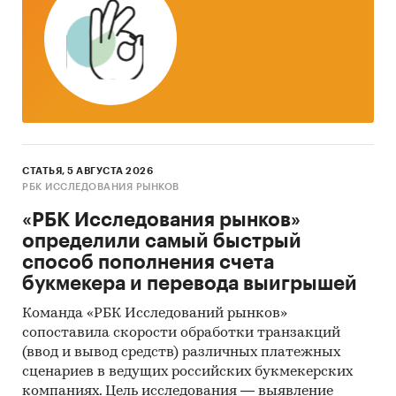
более выгодными с точки
зрения покупателя
Сезонность
Высоким спросом
альтернативные сделки
пользуются в весенний и
осенний периоды. Стагнация
наблюдается в зимний и
летний периоды
СТАТЬЯ, 5 АВГУСТА 2026
РБК ИССЛЕДОВАНИЯ РЫНКОВ
Главные
В 2019 году прогнозируется
«РБК Исследования рынков»
тенденции
осуществление
определили самый быстрый
«отложенного спроса» на
способ пополнения счета
рынке вторичного жилья,
букмекера и перевода выигрышей
***% от которого приходится
на альтернативные сделки
Команда «РБК Исследований рынков»
сопоставила скорости обработки транзакций
Конкурентное окружение:
(ввод и вывод средств) различных платежных
Основные конкурентные сервисы:
сценариев в ведущих российских букмекерских
компаниях. Цель исследования — выявление
«***»,«***»,«***». Отличие этих сервисов от