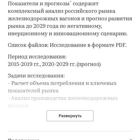
Показатели и прогнозы` содержит
комплексный анализ российского рынка
железнодорожных вагонов и прогноз развития
рынка до 2029 года по негативному,
инерционному и инновационному сценарию.
Список файлов: Исследование в формате PDF.
Период исследования:
2015-2019 гг., 2020-2029 гг. (прогноз)
Задачи исследования:
- Расчет объема потребления и ключевых
показателей рынка
- Анализ производства железнодорожных
вагонов
- Составление рейтинга производителей
Развернуть
- Анализ цен производителей
железнодорожных вагонов
- Обзор оптовых продаж и запасов