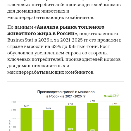
`НОВОЗЫБКОВСКИЙ
ключевых потребителей: производителей кормов
МАШИНОСТРОИТЕЛЬНЫЙ ЗАВОД`, ООО
для домашних животных и
`БЕЛГОРОДСКАЯ СОЛЯНАЯ КОМПАНИЯ`, ЗАО
мясоперерабатывающих комбинатов.
`ЕВРОСИБ СПБ -ТРАНСПОРТНЫЕ СИСТЕМЫ`,
По данным
«Анализа рынка топленого
ООО `РЕСУРС`, ОАО `ТВЕРСКОЙ
животного жира в России»
, подготовленного
ВАГОНОСТРОИТЕЛЬНЫЙ ЗАВОД`, ООО
BusinesStat в 2026 г, за 2021-2025 гг его продажи в
`ИНЕРТНИК`, АО `ВАГОННАЯ РЕМОНТНАЯ
стране выросли на 63% до 156 тыс тонн. Рост
КОМПАНИЯ-3`, ООО ТК `ПУТЬ`, ИП
обусловлен увеличением спроса со стороны
МУРАШКИНА Н.А., ООО `ТРАНСЭНЕРГОТРЕЙД`,
ключевых потребителей: производителей кормов
АО `ЭПМ-НОВЭЗ`
для домашних животных и
мясоперерабатывающих комбинатов.
Выдержки из исследования:
- Российский рынок железнодорожных
вагонов в последние годы показывает
положительный тренд.
- В структуре рынка железнодорожных
вагонов в 2019 г. внутреннее производство
превышало объем импортных поставок в 15,2
раз, а сальдо торгового баланса было