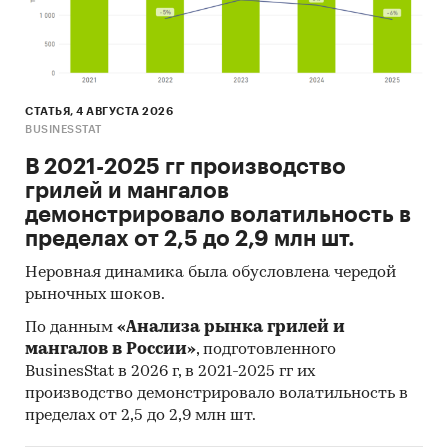
положительное и составляло 5,1 тыс.шт.
- Больше всего на производстве продукции
заработали такие игроки, как АО `НАУЧНО-
ПРОИЗВОДСТВЕННАЯ КОРПОРАЦИЯ
`УРАЛВАГОНЗАВОД`, АО `ТВСЗ`, АО
СТАТЬЯ, 4 АВГУСТА 2026
`ТИХВИНХИММАШ`.
BUSINESSTAT
- Лучшие производственные показатели
В 2021-2025 гг производство
демонстрирует Приволжский ФО с объемом
грилей и мангалов
выпуска продукции, составляющим 26,7 тыс.шт
демонстрировало волатильность в
продукции.
пределах от 2,5 до 2,9 млн шт.
- Лидером по импортным поставкам в 2019 г.
является Казахстан (более 58%), ведущий
Неровная динамика была обусловлена чередой
поставщик железнодорожных вагонов - ООО
рыночных шоков.
`ГОРНОТРАНСПОРТНАЯ КОМПАНИЯ` (9,2%).
По данным
«Анализа рынка грилей и
- Большую часть продукции российских
мангалов в России»
, подготовленного
экспортеров покупает Украина (более 39%),
BusinesStat в 2026 г, в 2021-2025 гг их
крупнейший покупатель - BAKI
производство демонстрировало волатильность в
METROPOLITENI QSC (7,9%).
пределах от 2,5 до 2,9 млн шт.