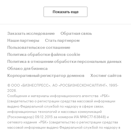
Данные игроков ВЭД:
Также в исследовании представлена
Показать еще
информация об участниках ВЭД с объемами
поставок:
- Рейтинг крупнейших российских импортеров
Заказать исследование
Обратная связь
и зарубежных поставщиков
Наши партнеры
Стать партнером
- Рейтинг ведущих российских экспортеров и
Пользовательское соглашение
зарубежных покупателей
Политика обработки файлов cookie
Единицы измерения:
Политика в отношении обработки персональных данных
Количественные показатели в отчете
Облако для бизнеса
рассчитаны в шт, стоимостные - в долларах и
Корпоративный регистратор доменов
Хостинг сайтов
рублях
© ООО «БИЗНЕСПРЕСС», АО «РОСБИЗНЕСКОНСАЛТИНГ», 1995-
2026.
География исследования:
Сообщения и материалы информационного агентства «РБК»
РФ, федеральные округа и регионы РФ, страны
(свидетельство о регистрации средства массовой информации
выдано Федеральной службой по надзору в сфере связи,
мира
информационных технологий и массовых коммуникаций
(Роскомнадзор) 09.12.2015 за номером ИА №ФС77-63848) и
Категории:
Транспорт и логистика
/
сетевого издания «РБК» (свидетельство о регистрации средства
Железнодорожный транспорт
массовой информации выдано Федеральной службой по надзору в
Россия