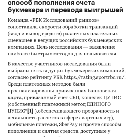
способ пополнения счета
- Прочие моторные пассажирские, товарные
букмекера и перевода выигрышей
или багажные вагоны
- Несамоходные пассажирские, багажные,
Команда «РБК Исследований рынков»
почтовые вагоны
сопоставила скорости обработки транзакций
- Вагоны-цистерны
(ввод и вывод средств) различных платежных
сценариев в ведущих российских букмекерских
- Саморазгружающиеся вагоны, кроме
компаниях. Цель исследования — выявление
вагонов-цистерн
наиболее быстрых методов для пользователя
- Несамоходные крытые и закрывающиеся
вагоны, специально предназначенные для
В качестве участников исследования были
перевозки высокорадиоактивных материалов
выбраны пять ведущих букмекерских компаний,
согласно рейтингу РБК https://rating.sportrbc.ru/.
- Прочие несамоходные грузовые крытые и
Среди платежных методов были
закрывающиеся вагоны
проанализированы привязанная банковская
- Несамоходные грузовые открытые вагоны, с
карта, привязанный счет СБП, кошелек ЦУПИС
несъемными бортами высотой более 60 см
(собственный платежный метод ЕДИНОГО
- Прочие несамоходные грузовые вагоны
ЦУПИС*
[1]
),обеспечивающего прозрачность и
легальность расчетов в сфере азартных игр),
В разделе `Импорт` рассмотрены зарубежные
мобильные платежи, SberPay и прочие способы
поставщики:
пополнения и снятия средств, доступные у
ООО `ГОРНОТРАНСПОРТНАЯ КОМПАНИЯ`, ООО