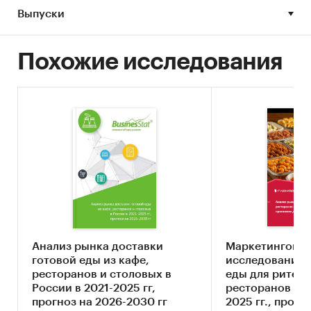
Выпуски
Россия
Рынок общепита
База сетей
Похожие исследования
База компаний
Анализ рынка доставки
Маркетингово
готовой еды из кафе,
исследование 
ресторанов и столовых в
еды для ритейл
России в 2021-2025 гг,
ресторанов в Р
прогноз на 2026-2030 гг
2025 гг., прогно