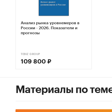
рассчит
расходо
Приобре
Анализ рынка уровнемеров в
вопросы
России - 2026. Показатели и
прогнозы
Скол
год?
и 20
TEBIZ GROUP
розн
109 800 ₽
толь
стат
по ит
Мног
Материалы по тем
соот
ниже
кото
Росс