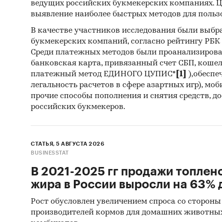
ведущих российских букмекерских компаниях. Ц
выявление наиболее быстрых методов для польз
Эта инф
В качестве участников исследования были выбр
вам нуж
букмекерских компаний, согласно рейтингу РБК htt
Среди платежных методов были проанализиров
банковская карта, привязанный счет СБП, коше
платежный метод ЕДИНОГО ЦУПИС*
[1]
),обеспе
Оцен
легальность расчетов в сфере азартных игр), мо
разв
прочие способы пополнения и снятия средств, д
российских букмекеров.
реги
поку
спро
СТАТЬЯ, 5 АВГУСТА 2026
перс
BUSINESSTAT
Подг
В 2021-2025 гг продажи топлен
Обос
жира в России выросли на 63% д
парт
Рост обусловлен увеличением спроса со стороны
Опти
производителей кормов для домашних животны
Выяв