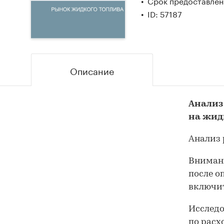
Срок предоставлени
ID: 57187
Описание
Анализ
на жид
Анализ 
Внимани
после о
включит
Исследо
по расх