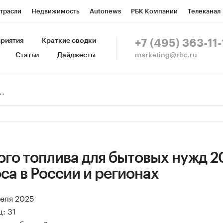
трасли
Недвижимость
Autonews
РБК Компании
Телеканал
изионеры
Национальные проекты
Город
Стиль
Крипто
Р
риятия
Краткие сводки
+7 (495) 363-11-
marketing@rbc.ru
Статьи
Дайджесты
зета
Спецпроекты СПб
Конференции СПб
Спецпроекты
Пр
Рынок наличной валюты
го топлива для бытовых нужд 2
са в России и регионах
реля 2025
: 31