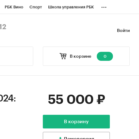
...
РБК Вино
Спорт
Школа управления РБК
БК Бизнес-среда
Дискуссионный клуб
12
Войти
оверка контрагентов
Политика
В корзине
0
55 000 ₽
024:
В корзину