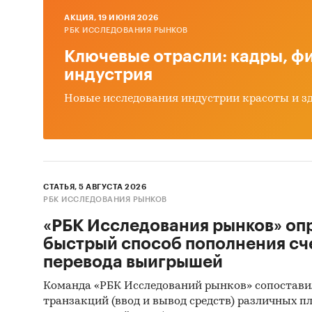
кото
AКЦИЯ, 19 ИЮНЯ 2026
РБК ИССЛЕДОВАНИЯ РЫНКОВ
расх
2024
Ключевые отрасли: кадры, фи
кажд
индустрия
Как 
Новые исследования индустрии красоты и з
2023
сред
пери
стои
СТАТЬЯ, 5 АВГУСТА 2026
Помимо 
РБК ИССЛЕДОВАНИЯ РЫНКОВ
федера
«РБК Исследования рынков» оп
закраше
быстрый способ пополнения сч
(привед
перевода выигрышей
официал
Команда «РБК Исследований рынков» сопостави
домохоз
транзакций (ввод и вывод средств) различных п