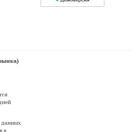
Демоверсия
 рынка)
тся
 дней
е данных
в в