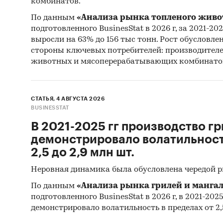
комбинатов.
там 
По данным
«Анализа рынка топленого живо
акти
подготовленного BusinesStat в 2026 г, за 2021-20
выросли на 63% до 156 тыс тонн. Рост обусловле
Спла
стороны ключевых потребителей: производител
лока
животных и мясоперерабатывающих комбинато
рекл
реги
поку
СТАТЬЯ, 4 АВГУСТА 2026
BUSINESSTAT
Разв
В 2021-2025 гг производство гр
перс
демонстрировало волатильность
или 
2,5 до 2,9 млн шт.
Оцен
поте
Неровная динамика была обусловлена чередой 
запу
По данным
«Анализа рынка грилей и мангал
кажд
подготовленного BusinesStat в 2026 г, в 2021-202
сокр
демонстрировало волатильность в пределах от 2,5