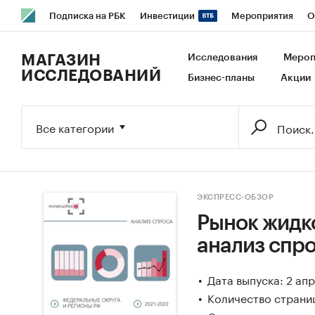
Подписка на РБК
Инвестиции
Мероприятия
О
РБК Образование
РБК Курсы
РБК Life
Тренды
В
МАГАЗИН
Исследования
Мероп
ИССЛЕДОВАНИЙ
Бизнес-планы
Акции
Исследования
Кредитные рейтинги
Франшизы
Га
Экономика
Бизнес
Технологии и медиа
Финансы
Все категории
ЭКСПРЕСС-ОБЗОР
Рынок жидко
анализ спро
Дата выпуска: 2 ап
Количество страниц