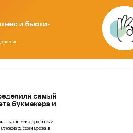
рым в официальной статистике представлены дан
одам домохозяйств по итогам одновременно 2-х лет
 гг.). Указаны также диапазоны интенсивности спр
тнес и бьюти-
ой группе.
изменился спрос в 2024 году?
Помимо данных за 
доровья
гг, в отчете приведены темпы прироста рынка и
недушевых расходов в 2024 году. Для повышения т
од анализа может быть расширен. В этом случае
мость отчета будет пересчитана.
количественных данных в каждом разделе отчета
льным округом приведены картограммы. Каждый 
ределили самый
н цветом, соответствующим интенсивности спрос
ета букмекера и
ены данные только по тем регионам, по которым в
ьной статистике представлены данные по расхо
ла скорости обработки
яйств по итогам одновременно 2-х лет, 2023 и 2024 
латежных сценариев в