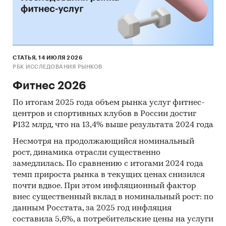
порталы
Методы:
Кабинетное исследование. Поиск и анализ
информации из различных источников,
СТАТЬЯ, 14 ИЮЛЯ 2026
РБК ИССЛЕДОВАНИЯ РЫНКОВ
проведение расчетов. Статистика и
аналитика
Фитнес 2026
Прогноз ГидМаркет. Современные
По итогам 2025 года объем рынка услуг фитнес-
статистические методы прогнозирования с
центров и спортивных клубов в России достиг
поправкой на мнение экспертов.
₽132 млрд, что на 13,4% выше результата 2024 года
Несмотря на продолжающийся номинальный
Отчет отражает мнение авторов и не является
рост, динамика отрасли существенно
инвестиционной рекомендацией
замедлилась. По сравнению с итогами 2024 года
Категории:
Потребительские услуги
/
Спорт и
темп прироста рынка в текущих ценах снизился
фитнес
почти вдвое. При этом инфляционный фактор
внес существенный вклад в номинальный рост: по
данным Росстата, за 2025 год инфляция
составила 5,6%, а потребительские цены на услуги