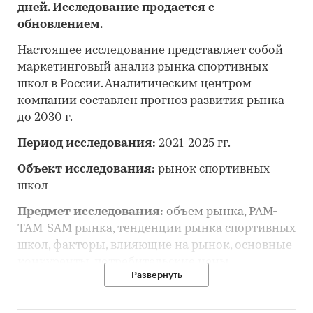
дней. Исследование продается с
обновлением.
Настоящее исследование представляет собой
маркетинговый анализ рынка спортивных
школ в России. Аналитическим центром
компании составлен прогноз развития рынка
до 2030 г.
Период исследования:
2021-2025 гг.
Объект исследования:
рынок спортивных
школ
Предмет исследования:
объем рынка, PAM-
TAM-SAM рынка, тенденции рынка спортивных
школ, факторы, влияющие на рынок, основные
конкуренты, потребительские цены,
Развернуть
отраслевые финансово-экономические
показатели, оценка инвестиционной
привлекательности, прогноз развития рынка и