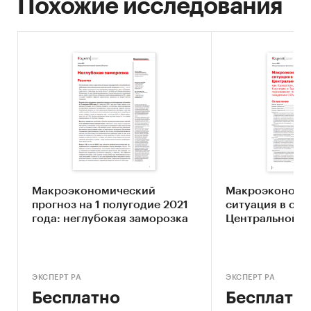
Похожие исследования
- Реальные располагаемые доходы;
- Реальная зарплата;
- Индекс потребительской уверенности
- Индекс потребительского доверия;
- Индекс потребительских настроений и др.
Категории:
Макроэкономика
Макроэкономический
Макроэкономи
прогноз на 1 полугодие 2021
ситуация в стр
года: неглубокая заморозка
Центральной А
ЭКСПЕРТ РА
ЭКСПЕРТ РА
Бесплатно
Бесплатн