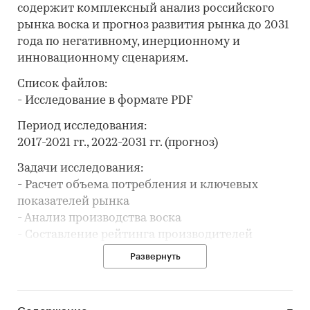
содержит комплексный анализ российского
рынка воска и прогноз развития рынка до 2031
года по негативному, инерционному и
инновационному сценариям.
Список файлов:
- Исследование в формате PDF
Период исследования:
2017-2021 гг., 2022-2031 гг. (прогноз)
Задачи исследования:
- Расчет объема потребления и ключевых
показателей рынка
- Анализ производства воска
- Составление рейтинга производителей
- Анализ импорта и экспорта
Развернуть
- Формирование прогноза развития рынка
В разделе `Производство` рассмотрены виды: