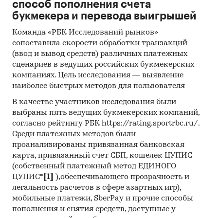
GMBH, HOLLAND NOVOCHEM B.V., INNOSPEC
способ пополнения счета
LEUNA GMBH, SASOL WAX GMBH, GLEITSMANN
букмекера и перевода выигрышей
SECURITY INKS GMBH, WEIFANG GREATLAND
Команда «РБК Исследований рынков»
CHEMICALS CO., LTD, KAHL GMBH & CO. KG,
сопоставила скорости обработки транзакций
KEMIRA CHEMICALS (YANZHOU) CO., LTD,
(ввод и вывод средств) различных платежных
LARCHFIELD LSN LTD, KEMIRA HONG KONG CO.,
сценариев в ведущих российских букмекерских
LTD, SER S.P.A., KCI LTD, BYK NETHERLANDS B.V.,
компаниях. Цель исследования — выявление
ERCA WILMAR COSMETIC INGREDIENTS SP. Z.O.O.,
наиболее быстрых методов для пользователя
GERMAN-GREEN TEC ECOLOGIC GMBH, AKDENIZ
В качестве участников исследования были
CHEMSON KIMYASAL URUNLER INS SAN VE TIC
выбраны пять ведущих букмекерских компаний,
A.S., LUBRIZOL DEUTSCHLAND GMBH, CLARIANT
согласно рейтингу РБК https://rating.sportrbc.ru/.
INTERNATIONAL AG, FLEXO TECH JSC, MARCUS
Среди платежных методов были
OILS & CHEMICALS PVT LTD, FUCHS
проанализированы привязанная банковская
LUBRICANTES S.A.U., VEKTAN-TRAIDING LLC,
карта, привязанный счет СБП, кошелек ЦУПИС
CLARIANT SE, PROCTER & GAMBLE
(собственный платежный метод ЕДИНОГО
INTERNATIONAL OPERATIONS S.A.
ЦУПИС*
[1]
),обеспечивающего прозрачность и
легальность расчетов в сфере азартных игр),
В разделе `Экспорт` рассмотрены российские
мобильные платежи, SberPay и прочие способы
экспортеры:
пополнения и снятия средств, доступные у