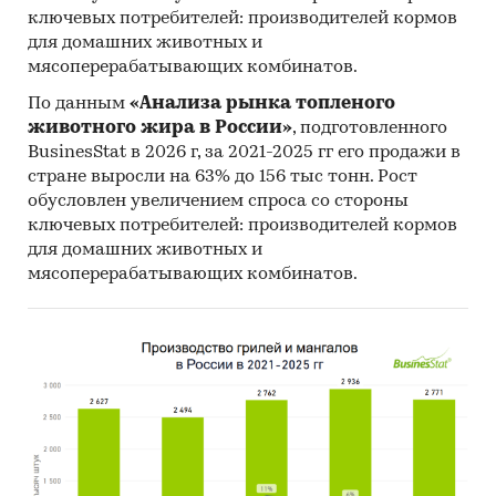
ключевых потребителей: производителей кормов
поставок в 18 раз, а сальдо торгового баланса
для домашних животных и
было положительное и составляло 35,9 тыс.т.
мясоперерабатывающих комбинатов.
- Главными игроками среди российских
производителей являются ООО `ЛУКОЙЛ-
По данным
«Анализа рынка топленого
животного жира в России»
, подготовленного
НИЖЕГОРОДНЕФТЕОРГСИНТЕЗ`, ПАО
BusinesStat в 2026 г, за 2021-2025 гг его продажи в
`СЛАВНЕФТЬ-ЯНОС`, ООО `ЗАВОД
стране выросли на 63% до 156 тыс тонн. Рост
СИНТАНОЛОВ`.
обусловлен увеличением спроса со стороны
- Лучшие производственные показатели
ключевых потребителей: производителей кормов
демонстрирует Приволжский ФО с объемом
для домашних животных и
выпуска продукции, составляющим 179 тыс.т
мясоперерабатывающих комбинатов.
продукции.
- Лидером по импортным поставкам в 2021 г.
является Германия (более 25%), ведущий
поставщик воска - SOLENIS LLC (6,9%).
- Большую часть продукции российских
экспортеров покупает Великобритания (более
32%), крупнейший покупатель - WEMBLEY
CHEMICALS & SUPPLIES LTD (32,7%).