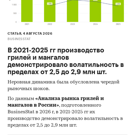
Данные игроков ВЭД:
Также в исследовании представлена
информация об участниках ВЭД с объемами
поставок:
СТАТЬЯ, 4 АВГУСТА 2026
- Рейтинг крупнейших российских импортеров
BUSINESSTAT
и зарубежных поставщиков
- Рейтинг ведущих российских экспортеров и
В 2021-2025 гг производство
зарубежных покупателей
грилей и мангалов
демонстрировало волатильность в
Единицы измерения:
пределах от 2,5 до 2,9 млн шт.
Количественные показатели в отчете
рассчитаны в тоннах, стоимостные - в
Неровная динамика была обусловлена чередой
рыночных шоков.
долларах и рублях
По данным
«Анализа рынка грилей и
География исследования:
мангалов в России»
, подготовленного
РФ, федеральные округа и регионы РФ, страны
BusinesStat в 2026 г, в 2021-2025 гг их
мира
производство демонстрировало волатильность в
пределах от 2,5 до 2,9 млн шт.
Категории:
Потребительские товары
/
...
/
Товары для дома
/
Свечи