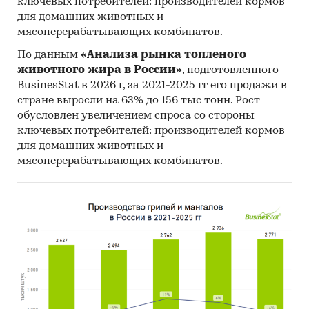
ключевых потребителей: производителей кормов
принимают участие физические лица, от 18
для домашних животных и
лет и старше, проживающие в РФ, которые
мясоперерабатывающих комбинатов.
покупали анализируемый продукт хотя бы
По данным
«Анализа рынка топленого
один раз в течение последних 12 месяцев
животного жира в России»
, подготовленного
для себя, для другого человека или для
BusinesStat в 2026 г, за 2021-2025 гг его продажи в
предприятия. Результаты проведенного
стране выросли на 63% до 156 тыс тонн. Рост
опроса представлены в наглядных
обусловлен увеличением спроса со стороны
диаграммах и информативных таблицах.
ключевых потребителей: производителей кормов
для домашних животных и
Кабинетное исследование. Поиск и анализ
мясоперерабатывающих комбинатов.
информации из различных источников,
проведение расчетов.
Прогноз ГидМаркет. Современные
статистические методы прогнозирования с
поправкой на мнение экспертов.
Отчет отражает мнение авторов и не является
инвестиционной рекомендацией