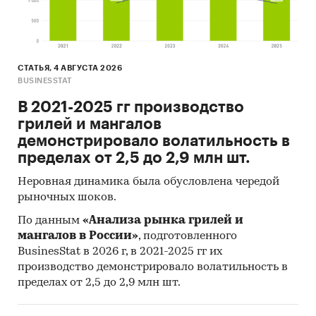
[1]
Покупателем считается тот, кто приобретал
продукт хотя бы 1 раз в течение последних 12
месяцев
СТАТЬЯ, 4 АВГУСТА 2026
BUSINESSTAT
[2]
Покупателем считается тот, кто приобретал
продукт хотя бы 1 раз в течение последних 12
В 2021-2025 гг производство
месяцев
грилей и мангалов
демонстрировало волатильность в
Категории:
Потребительские товары
/
...
/
пределах от 2,5 до 2,9 млн шт.
Товары для дома
/
Свечи
Россия
Неровная динамика была обусловлена чередой
Потребительские предпочтения
рыночных шоков.
Ароматизированные свечи
По данным
«Анализа рынка грилей и
мангалов в России»
, подготовленного
BusinesStat в 2026 г, в 2021-2025 гг их
производство демонстрировало волатильность в
пределах от 2,5 до 2,9 млн шт.