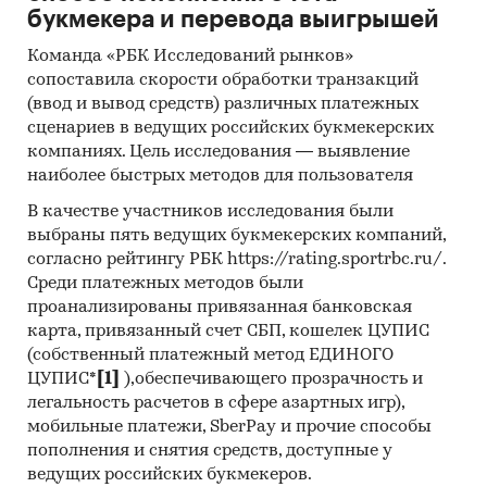
букмекера и перевода выигрышей
Основные блоки исследования:
Команда «РБК Исследований рынков»
Обзор российского рынка
сопоставила скорости обработки транзакций
ароматизированных свечей
(ввод и вывод средств) различных платежных
Результаты опроса покупателей
сценариев в ведущих российских букмекерских
ароматизированных свечей
компаниях. Цель исследования — выявление
наиболее быстрых методов для пользователя
Каналы получения информации о продукте
и отношение опрошенных к средствам
В качестве участников исследования были
выбраны пять ведущих букмекерских компаний,
продвижения продукта
согласно рейтингу РБК https://rating.sportrbc.ru/.
Прогноз количества потребителей
Среди платежных методов были
ароматизированных свечей на 5 лет
проанализированы привязанная банковская
карта, привязанный счет СБП, кошелек ЦУПИС
Выводы о перспективности рынка
(собственный платежный метод ЕДИНОГО
ароматизированных свечей
ЦУПИС*
[1]
),обеспечивающего прозрачность и
Методологические пояснения
легальность расчетов в сфере азартных игр),
мобильные платежи, SberPay и прочие способы
Источники информации:
пополнения и снятия средств, доступные у
ведущих российских букмекеров.
Результаты on-line опроса 250 покупателей