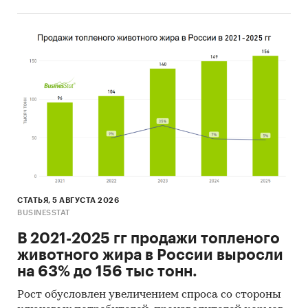
ароматизированных свечей
[2]
Официальные интернет-порталы правовой
информации
Базы данных Росстат
Открытые источники (сайты, порталы)
Сайты компаний
Архивы СМИ
Региональные и федеральные СМИ
Инсайдерские источники
СТАТЬЯ, 5 АВГУСТА 2026
BUSINESSTAT
Специализированные аналитические
порталы
В 2021-2025 гг продажи топленого
животного жира в России выросли
Методы:
на 63% до 156 тыс тонн.
On-line опрос 250 покупателей
Рост обусловлен увеличением спроса со стороны
ароматизированных свечей. В опросе