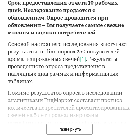
Срок предоставления отчета 10 рабочих
дней. Исследование продается с
обновлением. Опрос проводится при
обновлении – Вы получаете самые свежие
мнения и оценки потребителей
Основой настоящего исследования выступают
результаты on-line опроса 250 покупателей
ароматизированных свечей
[1]
. Результаты
проведенного опроса представлены в
наглядных диаграммах и информативных
таблицах.
Помимо результатов опроса в исследовании
аналитиками ГидМаркет составлен прогноз
количества потребителей ароматизированных
свечей на 5 лет, проанализированы
потребительские тренды, проблемы и угрозы
Развернуть
рынка, драйверы и тренды рынка.