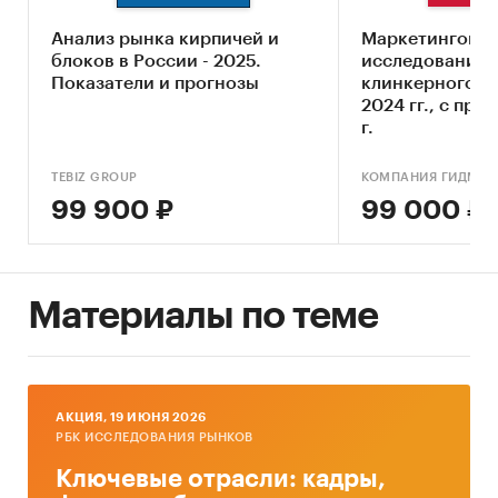
рейтинги основных игроков:
Анализ рынка кирпичей и
Маркетингово
производителей, экспортеров и импортеров
блоков в России - 2025.
исследование 
Показатели и прогнозы
клинкерного в 
уровень конкуренции и инвестиционная
2024 гг., с про
привлекательность рынка
г.
СЕГМЕНТАЦИЯ РЫНКА
TEBIZ GROUP
КОМПАНИЯ ГИДМАР
В обзоре весь керамический кирпич объединен
99 900 ₽
99 000 ₽
в одну товарную группу без каких-либо
детализаций.
РЕЙТИНГИ
Материалы по теме
Рейтинги предприятий отрасли по выручке
от продаж:
Винзилинский завод керамических стеновых
AКЦИЯ, 19 ИЮНЯ 2026
материалов, Карьероуправление, Керма,
РБК ИССЛЕДОВАНИЯ РЫНКОВ
Кирпичный завод Браер, Красная Гвардия, КС
Ключевые отрасли: кадры,
Керамик, МЖФ г. Абакана, Норский