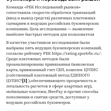
(Group), Steenfabriek Engels Helden Bv., Suifenhe
Команда «РБК Исследований рынков»
Baojun Brick Factory, Xiamen Lopo Cladding и др.
сопоставила скорости обработки транзакций
(ввод и вывод средств) различных платежных
ИСТОЧНИКИ
сценариев в ведущих российских букмекерских
компаниях. Цель исследования — выявление
Федеральная служба государственной
наиболее быстрых методов для пользователя
статистики (Росстат)
В качестве участников исследования были
Федеральная таможенная служба
выбраны пять ведущих букмекерских компаний,
Федеральная налоговая служба
согласно рейтингу РБК https://rating.sportrbc.ru/.
Среди платежных методов были
Таможенный союз ЕАЭС
проанализированы привязанная банковская
оценки экспертов
карта, привязанный счет СБП, кошелек ЦУПИС
(собственный платежный метод ЕДИНОГО
показатели торговли
ЦУПИС*
[1]
),обеспечивающего прозрачность и
отраслевые издания
легальность расчетов в сфере азартных игр),
мобильные платежи, SberPay и прочие способы
законодательные акты, таможенное и
пополнения и снятия средств, доступные у
тарифное регулирование
ведущих российских букмекеров.
Период исследования