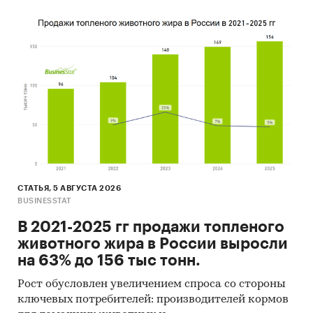
2021-2025 гг, прогноз на 2026-2030 гг
География исследования
Россия, федеральные округа
страны мира (экспорт и импорт)
ДЛЯ КОГО ПРЕДНАЗНАЧЕН ОТЧЕТ
производители керамических кирпичей:
объем и оборот рынка, его динамика,
драйверы и барьеры, сценарии развития
СТАТЬЯ, 5 АВГУСТА 2026
BUSINESSTAT
торговые компании: прогнозирование
В 2021-2025 гг продажи топленого
закупок, ценообразование в условиях
животного жира в России выросли
волатильности
на 63% до 156 тыс тонн.
инвесторы и банки: оценка отрасли,
уровень конкуренции и инвестиционная
Рост обусловлен увеличением спроса со стороны
ключевых потребителей: производителей кормов
привлекательность рынка