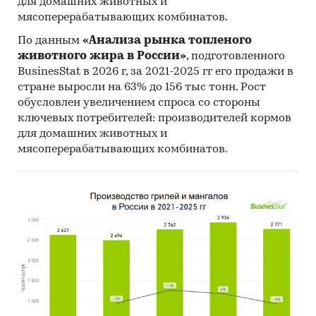
для домашних животных и
Категории:
Потребительские товары
/
...
/
мясоперерабатывающих комбинатов.
Стройматериалы
/
Кирпич
По данным
«Анализа рынка топленого
Россия
животного жира в России»
, подготовленного
BusinesStat в 2026 г, за 2021-2025 гг его продажи в
стране выросли на 63% до 156 тыс тонн. Рост
обусловлен увеличением спроса со стороны
ключевых потребителей: производителей кормов
для домашних животных и
мясоперерабатывающих комбинатов.