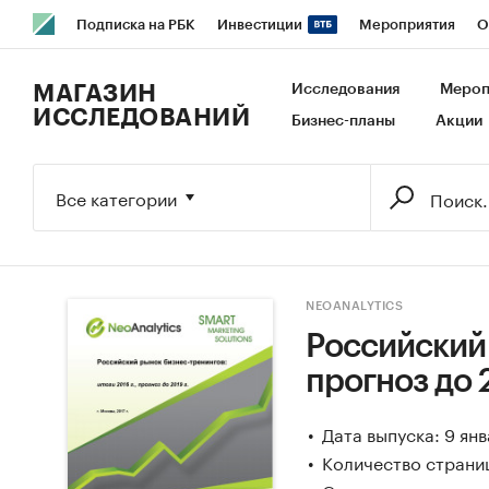
Подписка на РБК
Инвестиции
Мероприятия
О
РБК Образование
РБК Курсы
РБК Life
Тренды
В
МАГАЗИН
Исследования
Мероп
ИССЛЕДОВАНИЙ
Бизнес-планы
Акции
Исследования
Кредитные рейтинги
Франшизы
Га
Экономика
Бизнес
Технологии и медиа
Финансы
Все категории
NEOANALYTICS
Российский 
прогноз до 2
Дата выпуска: 9 ян
Количество страни