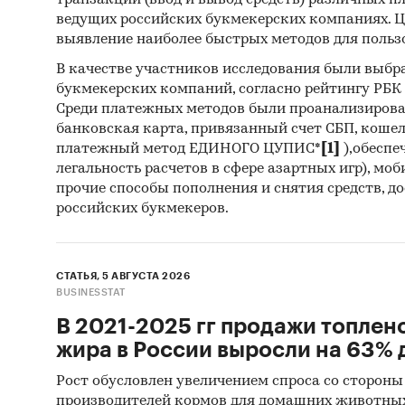
транзакций (ввод и вывод средств) различных п
ведущих российских букмекерских компаниях. Ц
выявление наиболее быстрых методов для польз
В качестве участников исследования были выбр
букмекерских компаний, согласно рейтингу РБК htt
Среди платежных методов были проанализиров
банковская карта, привязанный счет СБП, коше
платежный метод ЕДИНОГО ЦУПИС*
[1]
),обеспе
легальность расчетов в сфере азартных игр), мо
прочие способы пополнения и снятия средств, д
российских букмекеров.
СТАТЬЯ, 5 АВГУСТА 2026
BUSINESSTAT
В 2021-2025 гг продажи топлен
жира в России выросли на 63% д
Рост обусловлен увеличением спроса со стороны
производителей кормов для домашних животны