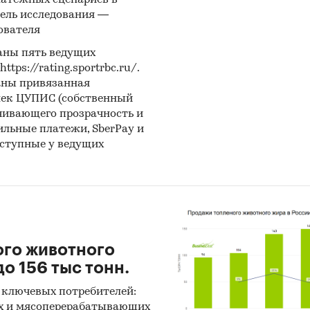
латежных сценариев в
ель исследования —
ователя
аны пять ведущих
ps://rating.sportrbc.ru/.
аны привязанная
лек ЦУПИС (собственный
чивающего прозрачность и
бильные платежи, SberPay и
оступные у ведущих
ого животного
о 156 тыс тонн.
 ключевых потребителей:
х и мясоперерабатывающих