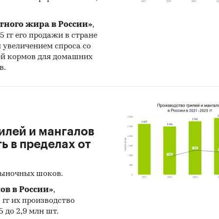
тного жира в России»
,
25 гг его продажи в стране
н увеличением спроса со
ей кормов для домашних
в.
илей и мангалов
 в пределах от
рыночных шоков.
ов в России»
,
5 гг их производство
 до 2,9 млн шт.