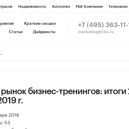
трасли
Недвижимость
Autonews
РБК Компании
Телеканал
изионеры
Национальные проекты
Город
Стиль
Крипто
Р
риятия
Краткие сводки
+7 (495) 363-11-
marketing@rbc.ru
Статьи
Дайджесты
зета
Спецпроекты СПб
Конференции СПб
Спецпроекты
Пр
Рынок наличной валюты
рынок бизнес-тренингов: итоги 2
019 г.
варя 2018
ц: 53