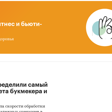
тчета – 53 стр.
одержит 9 таблиц и 27 графика.
тнес и бьюти-
чета – русский.
доровья
и:
Услуги для бизнеса
/
...
/
Образование
/
Тренинги
ределили самый
ета букмекера и
ла скорости обработки