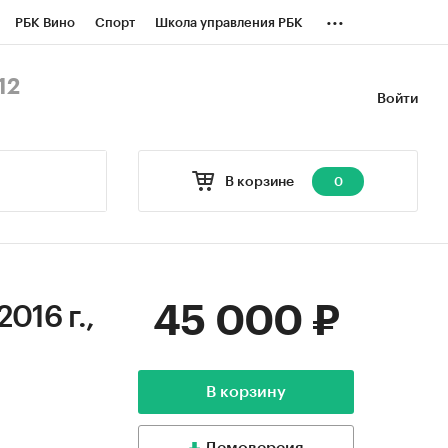
...
РБК Вино
Спорт
Школа управления РБК
БК Бизнес-среда
Дискуссионный клуб
12
Войти
оверка контрагентов
Политика
В корзине
0
45 000 ₽
016 г.,
В корзину