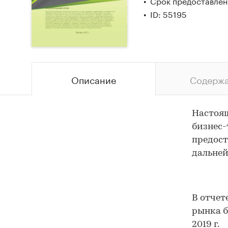
Срок предоставлени
ID: 55195
Описание
Содерж
Настоящ
бизнес-
предост
дальней
В отчет
рынка б
2019 г.