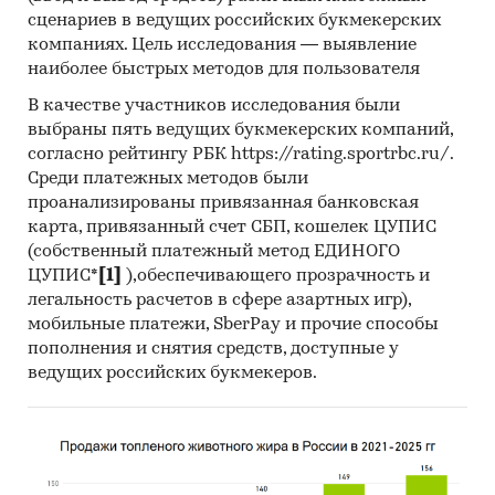
Рост рынка происходит как за счет
сценариев в ведущих российских букмекерских
расширения объемов деятельности
компаниях. Цель исследования — выявление
автомобильной промышленности России,
наиболее быстрых методов для пользователя
так и импорта транспортных средств из-за
В качестве участников исследования были
рубежа.
выбраны пять ведущих букмекерских компаний,
согласно рейтингу РБК https://rating.sportrbc.ru/.
Вторичный рынок в текущем году
Среди платежных методов были
стабилизировался. За первое полугодие
проанализированы привязанная банковская
зафиксирован незначительный рост по
карта, привязанный счет СБП, кошелек ЦУПИС
легковым автомобилям (***%) и такое же
(собственный платежный метод ЕДИНОГО
незначительное падение (***%) по грузовым
ЦУПИС*
[1]
),обеспечивающего прозрачность и
автомобилям.
легальность расчетов в сфере азартных игр),
мобильные платежи, SberPay и прочие способы
Автомобильные рынки Башкортостана,
пополнения и снятия средств, доступные у
Татарстана и Челябинской области, на
ведущих российских букмекеров.
которые рассчитан рассматриваемый
проект, относятся к числу наиболее
развитых региональных рынков Российской
Федерации, как по количеству автомобилей,
так и по темпам продаж. По основным