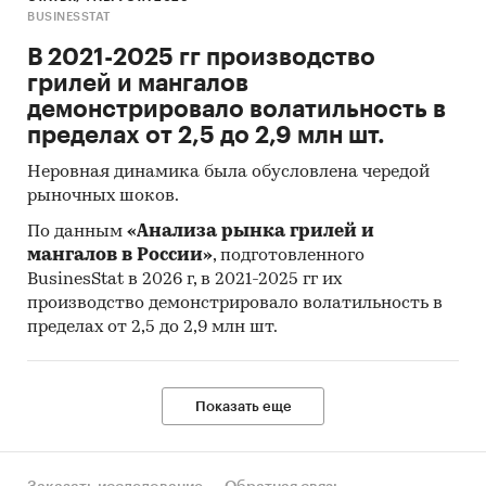
Выдержки из исследования
BUSINESSTAT
Анализ рынка
В 2021-2025 гг производство
грилей и мангалов
Главной задачей анализа является
демонстрировало волатильность в
исследование рынка регионов, на которые
пределах от 2,5 до 2,9 млн шт.
будет распространяться проект, прежде всего с
точки зрения количества автомобилей и
Неровная динамика была обусловлена чередой
объема продаж в разрезе грузовых и легковых
рыночных шоков.
транспортных средств, как новых, так и
По данным
«Анализа рынка грилей и
бывших в употреблении.
мангалов в России»
, подготовленного
BusinesStat в 2026 г, в 2021-2025 гг их
Владельцы автомобилей не менее чем 2 раза в
производство демонстрировало волатильность в
год осуществляют замену шин, периодически
пределах от 2,5 до 2,9 млн шт.
пользуются услугами автомойки и парковки.
Поэтому, анализ состояния и динамики
автомобильного рынка позволяет прийти к
Показать еще
пониманию текущего и будущего уровня
спроса на услуги, связанные с обслуживанием
автотранспорта, в том числе по замене