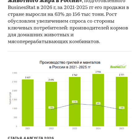
животного жира в России»
, подготовленного
Показатели
Ед.
Значение
BusinesStat в 2026 г, за 2021-2025 гг его продажи в
стране выросли на 63% до 156 тыс тонн. Рост
изм.
обусловлен увеличением спроса со стороны
Необходимые инвестиции
тыс.
***
ключевых потребителей: производителей кормов
руб.
для домашних животных и
мясоперерабатывающих комбинатов.
NPV
тыс.
***
руб.
IRR годовая
%
***
Период окупаемости
мес.
23
Дисконтированный период
мес.
27
окупаемости
СТАТЬЯ, 4 АВГУСТА 2026