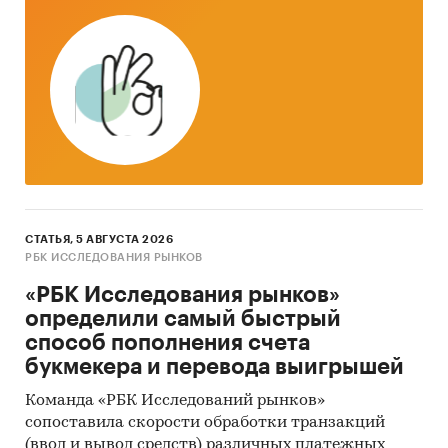
Работа 7 дней в неделю, 24 часа в сутки.
Рыночная ситуация
Автомобильный рынок страны после трех лет
падения в 2017 году возобновил уверенный
рост.
СТАТЬЯ, 5 АВГУСТА 2026
Первичный рынок показывает высокие
РБК ИССЛЕДОВАНИЯ РЫНКОВ
темпы роста, как грузовых, так и легковых
«РБК Исследования рынков»
автомобилей. По итогам января – августа
определили самый быстрый
2017 года рынок легковых автомобилей
способ пополнения счета
вырос более чем на ***%. Рынок новых
букмекера и перевода выигрышей
грузовых автомобилей за первое полугодие
текущего года увеличился еще больше – на
Команда «РБК Исследований рынков»
сопоставила скорости обработки транзакций
***%.
(ввод и вывод средств) различных платежных