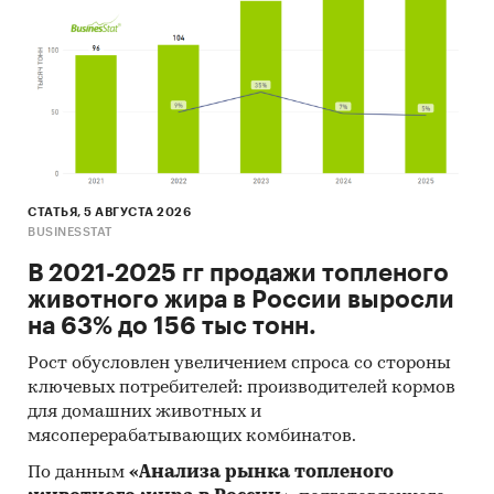
показателям входят в пятерку или десятку
лидеров. Их общий удельный вес составляет
около ***% общероссийского
автомобильного рынка, а темпы роста в
несколько раз превышают средний уровень
по России.
Конкурентная среда
СТАТЬЯ, 5 АВГУСТА 2026
На региональном рынке основную
BUSINESSTAT
конкуренцию данному проекту составят:
В 2021-2025 гг продажи топленого
животного жира в России выросли
ООО «Казань-Шинторг»:
http://www.kazan-
на 63% до 156 тыс тонн.
shintorg.com
.
ИП Ахмадулина:
http://sds1.ru
.
Рост обусловлен увеличением спроса со стороны
ключевых потребителей: производителей кормов
ООО «Таганка»:
http://ufa.taganka.biz
.
для домашних животных и
мясоперерабатывающих комбинатов.
ООО «Кама-Уфа»:
http://ts-drive.ru
По данным
«Анализа рынка топленого
Финансовые показатели проекта