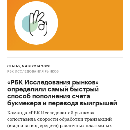
Расчетные сроки проекта
Расчетные сроки - 3 года (36 месяцев)
Резюме комплекса маркетинга (4Р) продукции
- Продукт - Высокое качество продукции и
широкий ассортимент. Уникальным
достоинством продукции является
постоянный контроль качества ее
производства, включая анализ применяемых и
СТАТЬЯ, 5 АВГУСТА 2026
возможных рецептов теста и начинки.
РБК ИССЛЕДОВАНИЯ РЫНКОВ
- Цена - Для обеспечения конкурентного
«РБК Исследования рынков»
преимущества цены на реализуемую
определили самый быстрый
продукцию планируется установить чуть ниже
способ пополнения счета
конкурентных
букмекера и перевода выигрышей
- Сбыт - Гибкая сбытовая политика
Команда «РБК Исследований рынков»
позволят обеспечить выполнение
сопоставила скорости обработки транзакций
(ввод и вывод средств) различных платежных
количественных показателей плана сбыта.