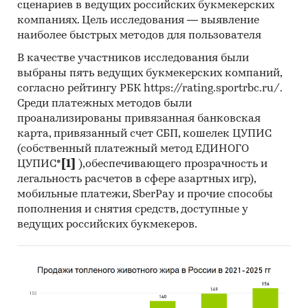
сценариев в ведущих российских букмекерских
Реализация будет осуществляться через
компаниях. Цель исследования — выявление
несколько каналов сбыта: рестораны, кофейни,
наиболее быстрых методов для пользователя
розничные магазины, гостиницы,
образовательные учреждения и собственный
В качестве участников исследования были
выбраны пять ведущих букмекерских компаний,
магазин. При успешной работе пекарни и
согласно рейтингу РБК https://rating.sportrbc.ru/.
развитии бизнеса возможно расширить
Среди платежных методов были
каналы сбыта путем открытия собственной
проанализированы привязанная банковская
кофейни.
карта, привязанный счет СБП, кошелек ЦУПИС
- Продвижение - Для привлечения
(собственный платежный метод ЕДИНОГО
ЦУПИС*
[1]
),обеспечивающего прозрачность и
крупных клиентов оправдано использовать
легальность расчетов в сфере азартных игр),
прямой маркетинг, которым должен
мобильные платежи, SberPay и прочие способы
заниматься сам руководитель создаваемого
пополнения и снятия средств, доступные у
предприятия. Кроме того, является также
ведущих российских букмекеров.
обоснованной прямая почтовая рассылка,
организация дегустаций, участие в отраслевых
выставках, создание и продвижение сайта в
интернете. Конкурентный анализ показывает,
что большинство локальных конкурентов не