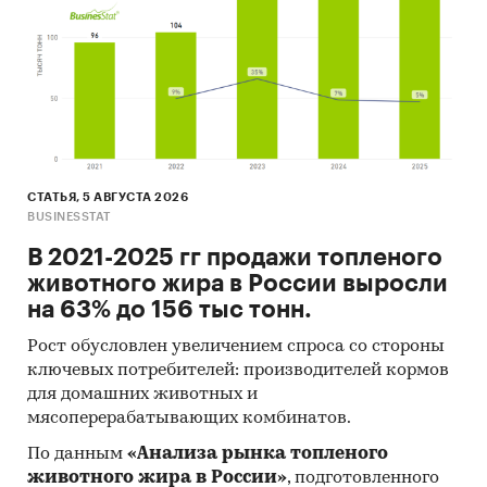
имеет собственных сайтов, что является
положительным моментом для новых игроков
рынка.
Стоимость проекта
Стоимость проекта составляет 10 273 412 руб.
Источники финансирования проекта
СТАТЬЯ, 5 АВГУСТА 2026
BUSINESSTAT
Собственные средства.
В 2021-2025 гг продажи топленого
Выгоды и риски проекта
животного жира в России выросли
Выгоды. На данный момент рынок мини-
на 63% до 156 тыс тонн.
пекарен и кондитерских развивается, на нем
Рост обусловлен увеличением спроса со стороны
еще нет крупных, ярко-выраженных игроков-
ключевых потребителей: производителей кормов
монополистов. На фоне постепенно
для домашних животных и
повышающегося спроса на свежий хлеб и
мясоперерабатывающих комбинатов.
выпечку, каждый новый игрок на рынке
По данным
«Анализа рынка топленого
может не только занять свою долю, но и
животного жира в России»
, подготовленного
опередить конкурентов, заняв значительную