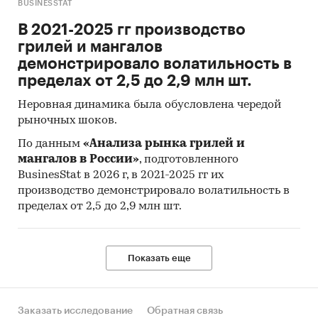
Внутренняя норма рентабельности для
BUSINESSTAT
срока жизни проекта 36 месяцев IRR (год) -
В 2021-2025 гг производство
...%, IRR (месяц) - ...%.
грилей и мангалов
демонстрировало волатильность в
Данный Бизнес-план разработан с учётом
пределах от 2,5 до 2,9 млн шт.
влияния кризисных явлений и, как следствие,
даёт возможность создания компании с
Неровная динамика была обусловлена чередой
хорошими перспективами развития.
рыночных шоков.
Подготовленный специалистами нашей
По данным
«Анализа рынка грилей и
компании данный Бизнес-план проверен
мангалов в России»
, подготовленного
BusinesStat в 2026 г, в 2021-2025 гг их
ведущими экспертами рынка.
производство демонстрировало волатильность в
Кроме того, к готовому бизнес-плану
пределах от 2,5 до 2,9 млн шт.
прилагается уже заполненная Финансовая
модель. Данная Финмодель демонстрирует все
произведённые расчеты и даёт возможность
Показать еще
изменять любые исходные параметры для
каждой конкретной ситуации. Также она
позволяет корректировать бизнес-процессы
Заказать исследование
Обратная связь