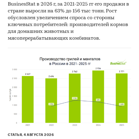
BusinesStat в 2026 г, за 2021-2025 гг его продажи в
долю на рынке.
стране выросли на 63% до 156 тыс тонн. Рост
обусловлен увеличением спроса со стороны
Риски. Среди основных рисков проекта можно
ключевых потребителей: производителей кормов
выделить такие, как неграмотная сбытовая
для домашних животных и
политика, неверное установление цен на
мясоперерабатывающих комбинатов.
конечный продукт, неграмотный подбор
персонала.
Ключевые экономические показатели
эффективности проекта
Период окупаемости - ... мес.
Дисконтированный период окупаемости
(ставка дисконтирования - 18% годовых) - ...
мес.
Чистая текущая стоимость (NPV) для срока
жизни проекта 36 месяцев (ставка
дисконтирования - 18% годовых) ...руб.
СТАТЬЯ, 4 АВГУСТА 2026