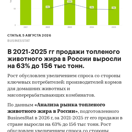
Кроме того, для данного проекта существуют
риски на макроуровне: в масштабах региона.
Это могут быть неблагоприятные изменения в
федеральном и/или местном
законодательстве, изменения в налоговом
СТАТЬЯ, 5 АВГУСТА 2026
законодательстве. Возникновение данных
BUSINESSTAT
рисков может повлечь за собой снижение
В 2021-2025 гг продажи топленого
спроса на гостиничные услуги, а также
животного жира в России выросли
привести к снижению покупательской
на 63% до 156 тыс тонн.
способности потребителей.
Рост обусловлен увеличением спроса со стороны
Риски:
В случае успешного функционирования
ключевых потребителей: производителей кормов
на рынке проект предполагает получение
для домашних животных и
стабильно высокой прибыли, закрепление на
мясоперерабатывающих комбинатов.
столичном рынке гостиничных услуг,
дальнейшее расширение номерного фонда, а
По данным
«Анализа рынка топленого
также развитие дополнительных услуг.
животного жира в России»
, подготовленного
BusinesStat в 2026 г, за 2021-2025 гг его продажи в
Ключевые экономические показатели
стране выросли на 63% до 156 тыс тонн. Рост
эффективности проекта
обусловлен увеличением спроса со стороны