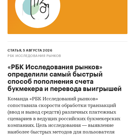
номера).
Цена.
Основные группы клиентов:
командировочные и туристы. Для данной
гостиницы предполагается использовать
стратегию средней цены, включающей среднее
качество при средней цене. Политика
ценообразования предполагает затратный
СТАТЬЯ, 5 АВГУСТА 2026
метод, включающий в себя учет затрат и доли
РБК ИССЛЕДОВАНИЯ РЫНКОВ
прибыли на вложенный капитал.
«РБК Исследования рынков»
определили самый быстрый
Продвижение
гостиницы планируется за счет
способ пополнения счета
Интернет-ресурсов, сюда относится Интернет-
букмекера и перевода выигрышей
сайт, где указаны контакты гостиницы, а
также продвижение гостиницы на различных
Команда «РБК Исследований рынков»
тематических сайтах. Внесение ее координат
сопоставила скорости обработки транзакций
на Интернет-ресурсы гостиничной тематики.
(ввод и вывод средств) различных платежных
сценариев в ведущих российских букмекерских
Сбыт
продукции обеспечивается высоким
компаниях. Цель исследования — выявление
качеством сервиса, обеспечением комфортного
наиболее быстрых методов для пользователя