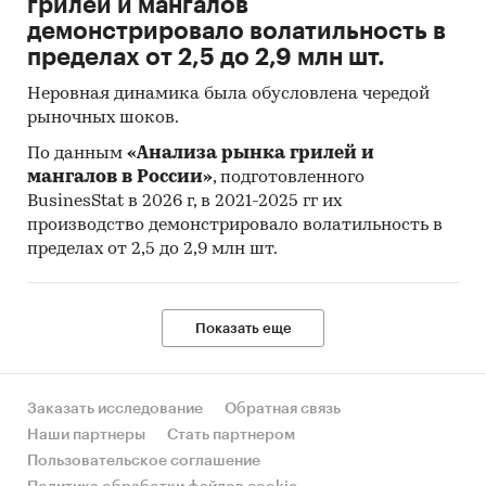
грилей и мангалов
Подготовленный специалистами нашей
демонстрировало волатильность в
компании данный Бизнес-план
проверен
пределах от 2,5 до 2,9 млн шт.
ведущими экспертами рынка
.
Неровная динамика была обусловлена чередой
Кроме того, к готовому бизнес-плану
рыночных шоков.
прилагается уже заполненная
Финансовая
модель.
Данная Финмодель демонстрирует все
По данным
«Анализа рынка грилей и
мангалов в России»
, подготовленного
произведённые расчеты и
даёт возможность
BusinesStat в 2026 г, в 2021-2025 гг их
изменять любые исходные параметры
для
производство демонстрировало волатильность в
каждой конкретной ситуации. Также она
пределах от 2,5 до 2,9 млн шт.
позволяет корректировать бизнес-процессы
непосредственно во время создания данного
бизнеса и его дальнейшего функционирования
Показать еще
и развития.
Категории:
Потребительские услуги
/
...
/
Гостиничный бизнес
/
Гостиницы
Россия
Заказать исследование
Обратная связь
Наши партнеры
Стать партнером
Пользовательское соглашение