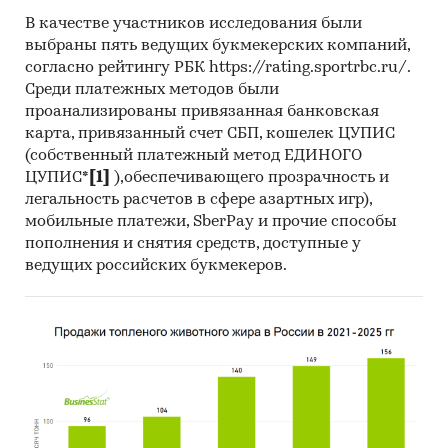
проживания клиентов.
В качестве участников исследования были
Стоимость проекта
выбраны пять ведущих букмекерских компаний,
согласно рейтингу РБК https://rating.sportrbc.ru/.
Необходимый объем инвестиций - $....
Среди платежных методов были
проанализированы привязанная банковская
Источники финансирования проекта
карта, привязанный счет СБП, кошелек ЦУПИС
Собственные средства.
(собственный платежный метод ЕДИНОГО
ЦУПИС*
[1]
),обеспечивающего прозрачность и
Выгоды и риски проекта
легальность расчетов в сфере азартных игр),
мобильные платежи, SberPay и прочие способы
Выгоды:
Риски данного проекта, в первую
пополнения и снятия средств, доступные у
очередь, связаны с набором
ведущих российских букмекеров.
неквалифицированной рабочей силой, и как
следствие, некачественным предоставлением
услуг. Это связано, прежде всего, с тем, что
некачественная гостиничная услуга служит
яркой антирекламой всей гостинице, что в
свою очередь может привести к снижению
спроса.