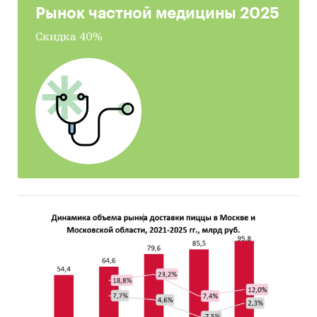
аналитикой и прогнозами развития рынков
Рынок частной медицины 2025
стройматериалов и строительства;
Скидка 40%
− Результаты исследований опубликованы в
специализированных и научных изданиях,
таких как «Вопросы экономики»,
«Коммерсантъ», «Эксперт», «Экономика
строительства», «Цемент и его применение»,
«Строительная газета», «АСН-инфо»,
«Строительный Еженедельник» и многих
других.
− Авторские разработки «Амикрон-
консалтинг» применяются при
финансировании инвестиционных проектов и
в текущей деятельности компаний
строительного сектора.
Любое из подготовленных компанией
исследований может быть обновлено,
дополнено, расширено.