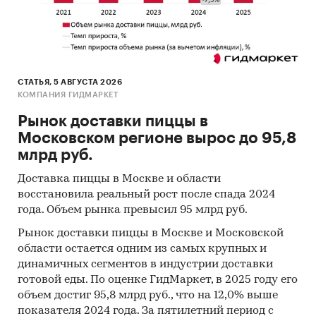
Категории:
Потребительские товары
/
...
/
Стройматериалы
/
Строительный песок
Потребительские товары
/
...
/
Стройматериалы
/
Щебень
Промышленность
/
...
/
Стройматериалы
/
СТАТЬЯ, 5 АВГУСТА 2026
Строительный песок
КОМПАНИЯ ГИДМАРКЕТ
Промышленность
/
...
/
Стройматериалы
/
Щебень
Рынок доставки пиццы в
Строительство и недвижимость
/
...
/
Московском регионе вырос до 95,8
Стройматериалы
/
Строительный песок
млрд руб.
Строительство и недвижимость
/
...
/
Стройматериалы
/
Щебень
Доставка пиццы в Москве и области
Россия
/
Центральный федеральный округ
/
восстановила реальный рост после спада 2024
Москва
года. Объем рынка превысил 95 млрд руб.
Россия
/
Центральный федеральный округ
/
Рынок доставки пиццы в Москве и Московской
Московская область
области остается одним из самых крупных и
динамичных сегментов в индустрии доставки
готовой еды. По оценке ГидМаркет, в 2025 году его
объем достиг 95,8 млрд руб., что на 12,0% выше
показателя 2024 года. За пятилетний период с