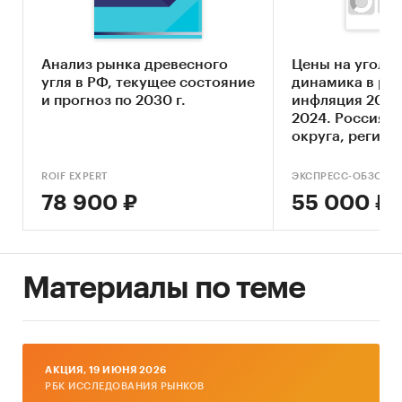
ООО `ЭЛЬГАУГОЛЬ`, АО `ОУК
`ЮЖКУЗБАССУГОЛЬ`, АО `РУССКИЙ УГОЛЬ`,
ООО `КОМПАНИЯ `ВОСТСИБУГОЛЬ`, АО `КТК`,
Анализ рынка древесного
Цены на уголь 
угля в РФ, текущее состояние
динамика в ро
АО `ВОРКУТАУГОЛЬ`, АО `ЛУР`, ООО `ММК-
и прогноз по 2030 г.
инфляция 2000
УГОЛЬ`, АО `МЕЖДУРЕЧЬЕ`, АО `УК
2024. Россия,
СИБИРСКАЯ`, ООО СП `БАРЗАССКОЕ
округа, регион
ТОВАРИЩЕСТВО`, ООО `РАЗРЕЗ `БЕРЕЗОВСКИЙ`
ROIF EXPERT
ЭКСПРЕСС-ОБЗОР
В разделе `Цены производителей`
78 900 ₽
55 000 ₽
рассмотрены виды:
- Каменный уголь
- Антрацит
- Коксующийся уголь
Материалы по теме
- Уголь, за исключением антрацита,
коксующегося и бурого угля
- Бурый рядовой уголь (лигнит)
- Древесный уголь
AКЦИЯ, 19 ИЮНЯ 2026
В разделе `Импорт` и `Экспорт` рассмотрены
РБК ИССЛЕДОВАНИЯ РЫНКОВ