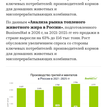
ключевых потребителей: производителей кормов
`АВД-ТРЕЙД`, ООО `РАСПАДСКАЯ УК`, АО
для домашних животных и
`ХОЛДИНГОВАЯ КОМПАНИЯ `ЯКУТУГОЛЬ`, АО
мясоперерабатывающих комбинатов.
`ТАЛТЭК`, ООО `СУЭК-ХАКАСИЯ`, АО `УК
`СИБИРСКАЯ`
По данным
«Анализа рынка топленого
животного жира в России»
, подготовленного
Выдержки из исследования:
BusinesStat в 2026 г, за 2021-2025 гг его продажи в
- На российском рынке угля в последние годы
стране выросли на 63% до 156 тыс тонн. Рост
нет выраженного тренда.
обусловлен увеличением спроса со стороны
- В структуре рынка угля в 2023 г. внутреннее
ключевых потребителей: производителей кормов
для домашних животных и
производство превышало объем импортных
мясоперерабатывающих комбинатов.
поставок в 19,7 раз, а сальдо торгового баланса
было положительное и составляло 181 млн.т.
- Главными игроками среди российских
производителей являются АО `СУЭК`, АО `УК
`КУЗБАССРАЗРЕЗУГОЛЬ`, АО ХК `СДС-УГОЛЬ`.
- Лучшие производственные показатели
демонстрирует Сибирский ФО с объемом
выпуска продукции, составляющим 320,1 млн.т.
- Лидером по импортным поставкам в 2023 г.