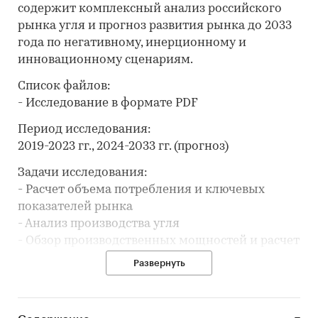
содержит комплексный анализ российского
рынка угля и прогноз развития рынка до 2033
года по негативному, инерционному и
инновационному сценариям.
Список файлов:
- Исследование в формате PDF
Период исследования:
2019-2023 гг., 2024-2033 гг. (прогноз)
Задачи исследования:
- Расчет объема потребления и ключевых
показателей рынка
- Анализ производства угля
- Обзор производственных мощностей и расчет
уровня загрузки мощностей
Развернуть
- Составление рейтинга производителей
- Анализ цен производителей угля
- Обзор потребительских цен