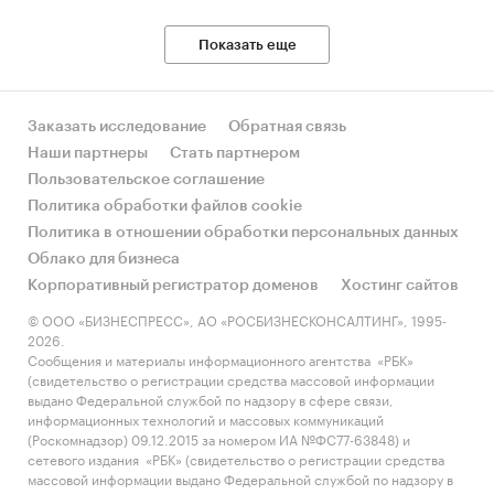
и зарубежных поставщиков
- Рейтинг ведущих российских экспортеров и
Показать еще
зарубежных покупателей
Единицы измерения:
Заказать исследование
Обратная связь
Количественные показатели в отчете
Наши партнеры
Стать партнером
рассчитаны в тоннах, стоимостные - в
Пользовательское соглашение
долларах и рублях
Политика обработки файлов cookie
География исследования:
Политика в отношении обработки персональных данных
РФ, федеральные округа и регионы РФ, страны
Облако для бизнеса
мира
Корпоративный регистратор доменов
Хостинг сайтов
© ООО «БИЗНЕСПРЕСС», АО «РОСБИЗНЕСКОНСАЛТИНГ», 1995-
Категории:
Промышленность
/
Угольная
2026.
промышленность
Сообщения и материалы информационного агентства «РБК»
Россия
(свидетельство о регистрации средства массовой информации
выдано Федеральной службой по надзору в сфере связи,
информационных технологий и массовых коммуникаций
(Роскомнадзор) 09.12.2015 за номером ИА №ФС77-63848) и
сетевого издания «РБК» (свидетельство о регистрации средства
массовой информации выдано Федеральной службой по надзору в