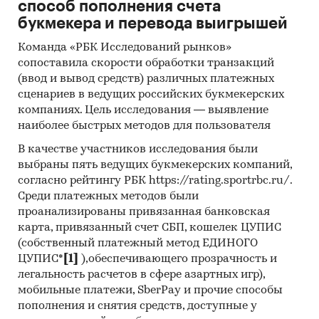
- low-priced (низко-ценовой сегмент или
способ пополнения счета
сегмент эконом предложений);
букмекера и перевода выигрышей
- middle-priced (средне-ценовой сегмент);
Команда «РБК Исследований рынков»
- high-priced (высоко-ценовой сегмент).
сопоставила скорости обработки транзакций
(ввод и вывод средств) различных платежных
В разделе `Импорт` рассмотрены зарубежные
сценариев в ведущих российских букмекерских
поставщики:
компаниях. Цель исследования — выявление
BLACK SAND COMMODITIES FZ LLC, CV.
наиболее быстрых методов для пользователя
DUTAKARYA MANUNGGAL, PT. CIKAR BESI
LOGISTIK, PT. SUMBER SELAMAT LOGISTIK,
В качестве участников исследования были
выбраны пять ведущих букмекерских компаний,
ROWERCO WESTERN BALKANS D.O.O., CV. SASTRO
согласно рейтингу РБК https://rating.sportrbc.ru/.
MOEKTI OETOMO, PT. COCOTAMA MAKMUR
Среди платежных методов были
ABADI, PT. CROWN API INTERNATIONAL, CV.
проанализированы привязанная банковская
SELARAS INDO GLOBAL, IZZYGE LLC, PT. A PLUS
карта, привязанный счет СБП, кошелек ЦУПИС
GLOBAL COAL, CV. LAUTAN TEMPURUNG ABADI,
(собственный платежный метод ЕДИНОГО
ASET TARIM INS SAN VE TIC LTD STI, CONSORT
ЦУПИС*
[1]
),обеспечивающего прозрачность и
SIA, SICHUAN XILAN TRADING CO., LTD, NFK
легальность расчетов в сфере азартных игр),
FOREIGN TRADE CO., BLACKCOCO`S
мобильные платежи, SberPay и прочие способы
KOMURCULUK INS SAN VE TIC A.S., PT. PATRIA
пополнения и снятия средств, доступные у