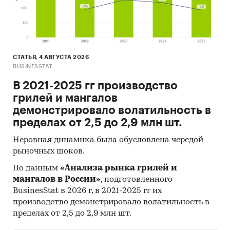
является Казахстан (более 99%), ведущий
поставщик угля - BLACK SAND COMMODITIES
FZ LLC
- В импорте наибольшую долю занимает
СТАТЬЯ, 4 АВГУСТА 2026
сегмент low-priced с долей 70,4%, основные
BUSINESSTAT
поставки сегмента из стран: Казахстан,
Украина, Шпицберген и Ян Майен. Сегмент
В 2021-2025 гг производство
high-priced представлен долей в 26%
грилей и мангалов
преимущественно из стран: Казахстан,
демонстрировало волатильность в
Индонезия, Колумбия.
пределах от 2,5 до 2,9 млн шт.
- Большую часть продукции российских
Неровная динамика была обусловлена чередой
экспортеров покупает Китай (более 48%),
рыночных шоков.
крупнейший покупатель - KRU OVERSEAS DMCC
По данным
«Анализа рынка грилей и
Данные игроков ВЭД:
мангалов в России»
, подготовленного
Также в исследовании представлена
BusinesStat в 2026 г, в 2021-2025 гг их
информация об участниках ВЭД с объемами
производство демонстрировало волатильность в
пределах от 2,5 до 2,9 млн шт.
поставок:
- Рейтинг крупнейших российских импортеров