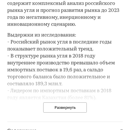
содержит комплексный анализ российского
рынка угля и прогноз развития рынка до 2023
года по негативному, инерционному и
инновационному сценарию.
Выдержки из исследования:
- Российский рынок угля в последние годы
показывает положительный тренд.
- В структуре рынка угля в 2018 году
внутреннее производство превышало объем
импортных поставок в 19,6 раз, а сальдо
торгового баланса было положительное и
составляло 189,3 млн.т.
- Лидером по импортным поставкам в 2018
году является Казахстан (более 81%).
- Большую часть продукции российских
Развернуть
экспортеров покупает Южная Корея (более
13%).
Период исследования: