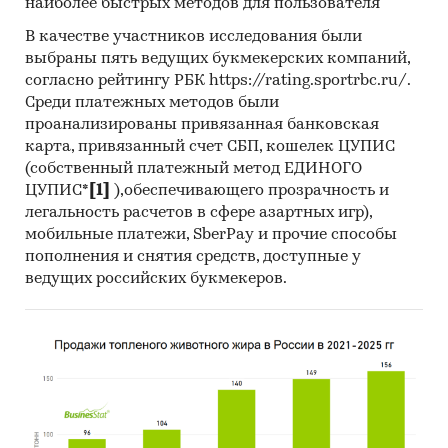
наиболее быстрых методов для пользователя
крошка.
В качестве участников исследования были
с 2021
года: сахар тростниковый и
выбраны пять ведущих букмекерских компаний,
свекольный: сахар-песок, сахар-рафинад
согласно рейтингу РБК https://rating.sportrbc.ru/.
(прессованный, колотый, кусковой,
Среди платежных методов были
коричневый, тростниковый, пальмовый),
проанализированы привязанная банковская
карта, привязанный счет СБП, кошелек ЦУПИС
сахарная пудра и рафинадная крошка
(собственный платежный метод ЕДИНОГО
ЦУПИС*
[1]
),обеспечивающего прозрачность и
О компании:
легальность расчетов в сфере азартных игр),
мобильные платежи, SberPay и прочие способы
Компания «Экспресс-Обзор» – с 2005 года на
пополнения и снятия средств, доступные у
рынке готовых исследований. Исследования,
ведущих российских букмекеров.
проведенные специалистами «Экспресс-
Обзор», дают возможность в сжатом виде
получить основную информацию и общее
представление о ситуации на рынке.
Полученные в ходе исследования оценки
независимы и объективны.