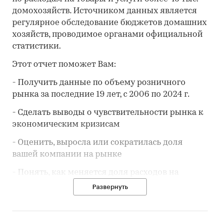
домохозяйств. Источником данных является
регулярное обследование бюджетов домашних
хозяйств, проводимое органами официальной
статистики.
Этот отчет поможет Вам:
- Получить данные по объему розничного
рынка за последние 19 лет, с 2006 по 2024 г.
- Сделать выводы о чувствительности рынка к
экономическим кризисам
- Оценить, выросла или сократилась доля
вашей компании на рынке
- Понять, как меняется доля расходов на
товар/услугу
в потребительской корзине
Развернуть
- Предположить, как будет развиваться
розничный рынок до 2030 года