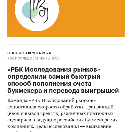
товар/услугу
или наиболее близкие товары/
услуги
- Объему розничных продаж услуг в
фактических и сопоставимых ценах
- Объему розничных продаж
продовольственных товаров в фактических и
сопоставимых ценах
СТАТЬЯ, 5 АВГУСТА 2026
РБК ИССЛЕДОВАНИЯ РЫНКОВ
- Объему розничных продаж
«РБК Исследования рынков»
непродовольственных товаров в фактических
определили самый быстрый
и сопоставимых ценах
способ пополнения счета
Изучаемая категория:
букмекера и перевода выигрышей
В категорию «
сахар
» входят суммарно (без
Команда «РБК Исследований рынков»
сегментации по видам):
сопоставила скорости обработки транзакций
(ввод и вывод средств) различных платежных
в период
2006-2020
: сахар-песок, сахар-
сценариев в ведущих российских букмекерских
рафинад (прессованный, колотый, кусковой
компаниях. Цель исследования — выявление
и т.п.), сахарная пудра и рафинадная