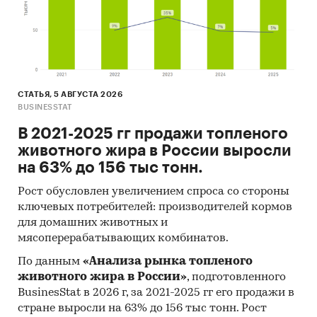
В портфеле компании более 2000 регулярно
обновляемых исследований.
Категории:
Потребительские товары
/
...
/
Продукты питания
/
Сахар
Промышленность
/
...
/
Продукты питания
/
Сахар
СТАТЬЯ, 5 АВГУСТА 2026
Россия
BUSINESSTAT
В 2021-2025 гг продажи топленого
животного жира в России выросли
на 63% до 156 тыс тонн.
Рост обусловлен увеличением спроса со стороны
ключевых потребителей: производителей кормов
для домашних животных и
мясоперерабатывающих комбинатов.
По данным
«Анализа рынка топленого
животного жира в России»
, подготовленного
BusinesStat в 2026 г, за 2021-2025 гг его продажи в
стране выросли на 63% до 156 тыс тонн. Рост