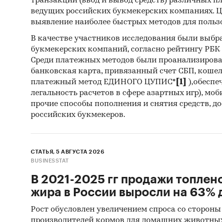
транзакций (ввод и вывод средств) различных п
ведущих российских букмекерских компаниях. Ц
выявление наиболее быстрых методов для польз
В качестве участников исследования были выбр
букмекерских компаний, согласно рейтингу РБК htt
Среди платежных методов были проанализиров
банковская карта, привязанный счет СБП, коше
платежный метод ЕДИНОГО ЦУПИС*
[1]
),обеспе
легальность расчетов в сфере азартных игр), мо
прочие способы пополнения и снятия средств, д
российских букмекеров.
СТАТЬЯ, 5 АВГУСТА 2026
BUSINESSTAT
В 2021-2025 гг продажи топлен
жира в России выросли на 63% д
Рост обусловлен увеличением спроса со стороны
производителей кормов для домашних животны