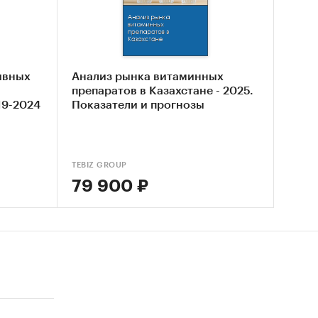
тниках
жных
ивных
Анализ рынка витаминных
препаратов в Казахстане - 2025.
х
19-2024
Показатели и прогнозы
.
,
TEBIZ GROUP
79 900 ₽