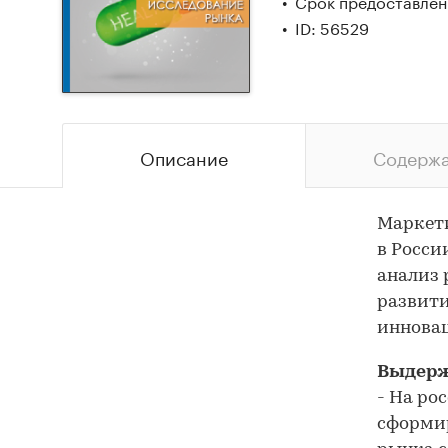
Срок предоставлени
ID: 56529
Описание
Содерж
Маркети
в Росси
анализ 
развити
иннова
Выдерж
- На ро
сформир