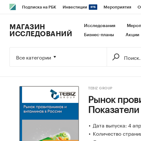
Подписка на РБК
Инвестиции
Мероприятия
О
РБК Образование
РБК Курсы
РБК Life
Тренды
В
МАГАЗИН
Исследования
Мероп
ИССЛЕДОВАНИЙ
Бизнес-планы
Акции
Исследования
Кредитные рейтинги
Франшизы
Га
Экономика
Бизнес
Технологии и медиа
Финансы
Все категории
TEBIZ GROUP
Рынок прови
Показатели
Дата выпуска: 4 ап
Количество страниц