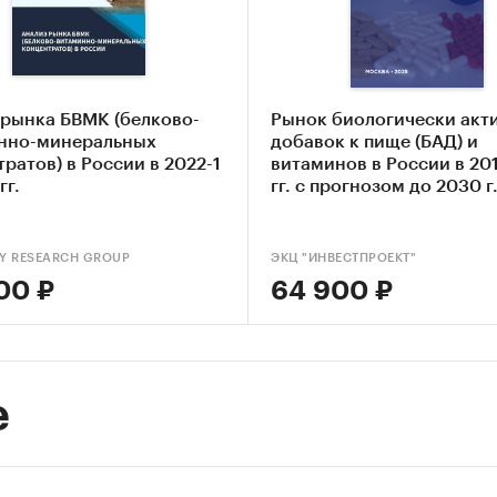
 игроков ВЭД:
 исследовании представлена информация об учас
бъемами поставок:
нг крупнейших российских импортеров и зарубе
 рынка БВМК (белково-
Рынок биологически акт
щиков
нно-минеральных
добавок к пище (БАД) и
нг ведущих российских экспортеров и зарубежны
ратов) в России в 2022-1
витаминов в России в 20
телей
гг.
гг. с прогнозом до 2030 г
ы измерения:
твенные показатели в отчете рассчитаны в тоннах
Y RESEARCH GROUP
ЭКЦ "ИНВЕСТПРОЕКТ"
тные - в долларах
00 ₽
64 900 ₽
фия исследования:
кая Федерация и регионы РФ, страны мира"
е
и:
Потребительские товары
/
Аптеки
/
Витамины
енность
/
Фармацевтика
/
Витамины