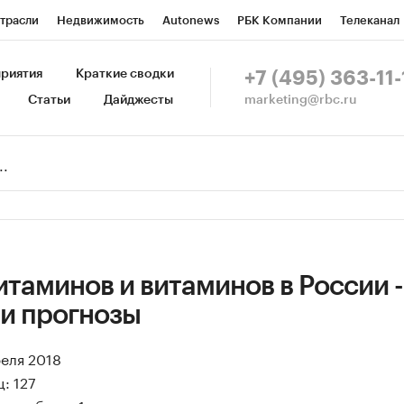
трасли
Недвижимость
Autonews
РБК Компании
Телеканал
изионеры
Национальные проекты
Город
Стиль
Крипто
Р
риятия
Краткие сводки
+7 (495) 363-11-
marketing@rbc.ru
Статьи
Дайджесты
зета
Спецпроекты СПб
Конференции СПб
Спецпроекты
Пр
Рынок наличной валюты
таминов и витаминов в России -
 и прогнозы
реля 2018
: 127