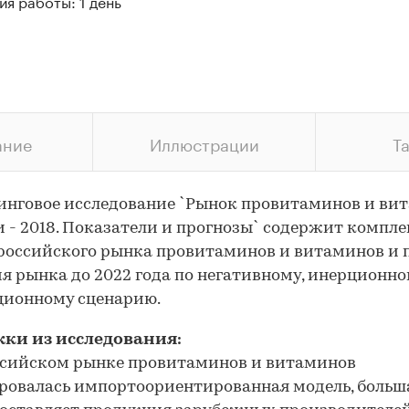
я работы: 1 день
ание
Иллюстрации
Т
нговое исследование `Рынок провитаминов и ви
и - 2018. Показатели и прогнозы` содержит компл
российского рынка провитаминов и витаминов и 
я рынка до 2022 года по негативному, инерционно
ционному сценарию.
ки из исследования:
ссийском рынке провитаминов и витаминов
овалась импортоориентированная модель, больш