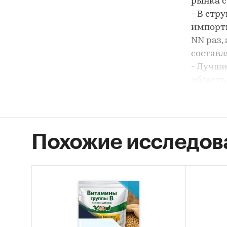
рынка с
- В стр
импортн
NN раз,
составл
- Лучши
область
продук
- Лидер
(более 
DSM NUT
Похожие исследов
- Больш
Беларус
СЕРВИС`
Период
2014-201