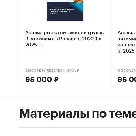
Данные
Также в
ВЭД с о
- Рейти
Анализ рынка витаминов группы
Анализ
постав
В кормовых в России в 2022-1 п.
витами
- Рейти
2025 гг.
концент
покупа
п. 2025 
Единиц
Количес
DISCOVERY RESEARCH GROUP
DISCOVER
стоимос
95 000 ₽
95 0
Геогра
Российс
Материалы по тем
Категори
Промышл
Россия