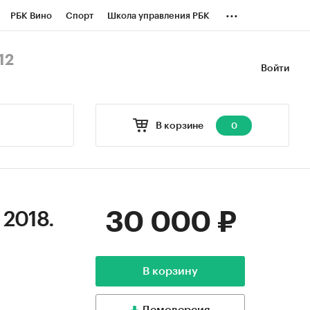
...
РБК Вино
Спорт
Школа управления РБК
БК Бизнес-среда
Дискуссионный клуб
12
Войти
оверка контрагентов
Политика
В корзине
0
30 000 ₽
 2018.
В корзину