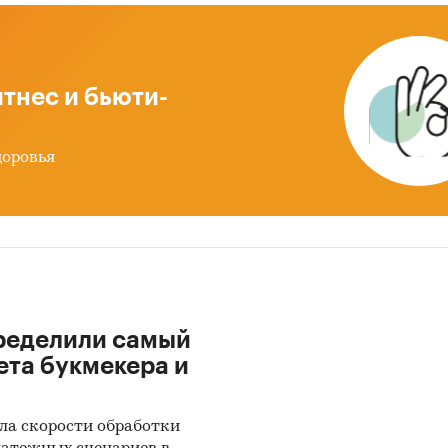
тнес и бьюти-
доровья
ределили самый
ета букмекера и
ла скорости обработки