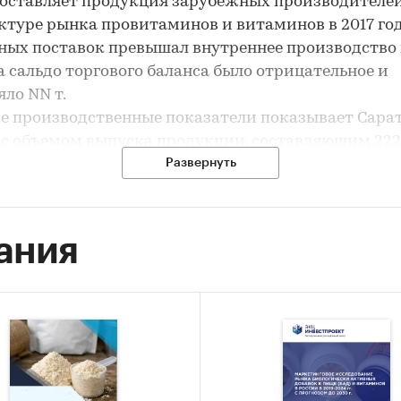
оставляет продукция зарубежных производителей
уктуре рынка провитаминов и витаминов в 2017 го
ых поставок превышал внутреннее производство 
 а сальдо торгового баланса было отрицательное и
яло NN т.
е производственные показатели показывает Сара
 с объемом выпуска продукции, составляющим 222,
ции.
Развернуть
ом по импортным поставкам в 2017 году является 
35%), ведущий поставщик провитаминов и витамин
RITIONAL PRODUCTS EUROPE LTD (12,7%).
ания
ую часть продукции российских экспортеров поку
ь (более 46%), крупнейший покупатель - ЧП `МАК
 (7%).
 исследования:
7 гг., 2018-2022 гг. (прогноз)