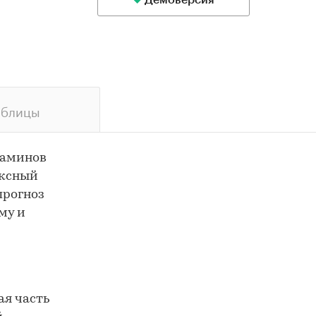
Демоверсия
аблицы
таминов
ексный
прогноз
му и
ая часть