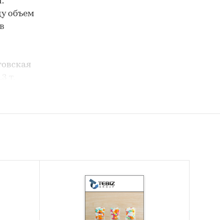
.
ду объем
в
товская
3 т.
Китай
ов -
пает
С ТРЕЙД