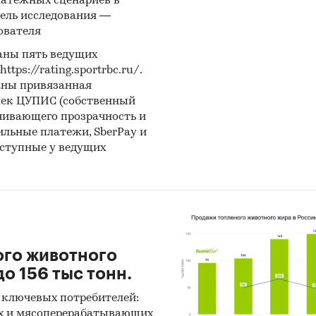
латежных сценариев в
ель исследования —
ователя
аны пять ведущих
ps://rating.sportrbc.ru/.
аны привязанная
лек ЦУПИС (собственный
чивающего прозрачность и
бильные платежи, SberPay и
оступные у ведущих
ого животного
о 156 тыс тонн.
 ключевых потребителей:
х и мясоперерабатывающих