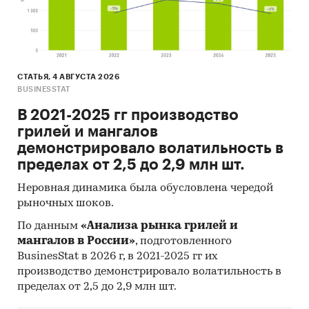
составляло 49,2 тыс.т.
- Главными игроками среди российских
производителей являются АО ФИРМА `АВГУСТ`,
АО `ЩЕЛКОВО АГРОХИМ`, ООО `АГРОРУС И КО`.
СТАТЬЯ, 4 АВГУСТА 2026
- Лучшие производственные показатели
BUSINESSTAT
демонстрирует Приволжский ФО с объемом
В 2021-2025 гг производство
выпуска продукции, составляющим 108,3 тыс.т.
грилей и мангалов
- Лидером по импортным поставкам в 2025 г.
демонстрировало волатильность в
является Китай (более 54%), ведущий
пределах от 2,5 до 2,9 млн шт.
поставщик пестицидов - BAYER CROPSCIENCE
SCHWEIZ AG
Неровная динамика была обусловлена чередой
- В импорте наибольшую долю занимает
рыночных шоков.
сегмент low-priced с долей 60%, основные
По данным
«Анализа рынка грилей и
поставки сегмента из стран: Китай, Беларусь,
мангалов в России»
, подготовленного
Индия. Сегмент high-priced представлен долей
BusinesStat в 2026 г, в 2021-2025 гг их
в 20,7% преимущественно из стран: Германия,
производство демонстрировало волатильность в
Франция, Испания.
пределах от 2,5 до 2,9 млн шт.
- Большую часть продукции российских