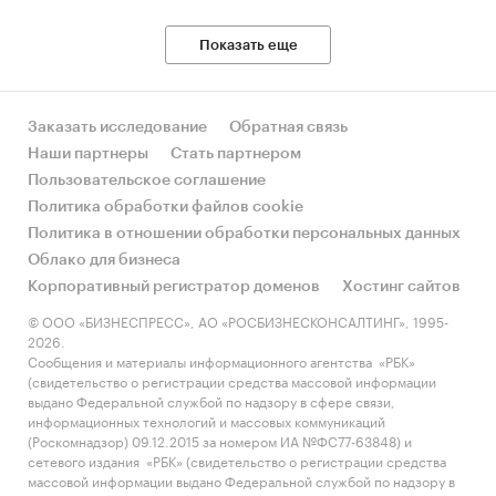
экспортеров покупает Казахстан (более 54%),
крупнейший покупатель - SYNGENTA SOUTH
Показать еще
AFRICA (PTY) LTD
Данные игроков ВЭД:
Также в исследовании представлена
Заказать исследование
Обратная связь
информация об участниках ВЭД с объемами
Наши партнеры
Стать партнером
поставок:
Пользовательское соглашение
- Рейтинг крупнейших российских импортеров
Политика обработки файлов cookie
и зарубежных поставщиков
Политика в отношении обработки персональных данных
- Рейтинг ведущих российских экспортеров и
Облако для бизнеса
зарубежных покупателей
Корпоративный регистратор доменов
Хостинг сайтов
© ООО «БИЗНЕСПРЕСС», АО «РОСБИЗНЕСКОНСАЛТИНГ», 1995-
Единицы измерения:
2026.
Количественные показатели в отчете
Сообщения и материалы информационного агентства «РБК»
(свидетельство о регистрации средства массовой информации
рассчитаны в тоннах, стоимостные - в
выдано Федеральной службой по надзору в сфере связи,
долларах и рублях
информационных технологий и массовых коммуникаций
(Роскомнадзор) 09.12.2015 за номером ИА №ФС77-63848) и
География исследования:
сетевого издания «РБК» (свидетельство о регистрации средства
РФ, федеральные округа и регионы РФ, страны
массовой информации выдано Федеральной службой по надзору в