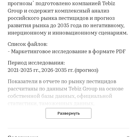
прогнозы` подготовлено компанией Tebiz
Group и содержит комплексный анализ
российского рынка пестицидов и прогноз
развития рынка до 2035 года по негативному,
инерционному и инновационному сценариям.
Список файлов:
- Маркетинговое исследование в формате PDF
Период исследования:
2021-2025 гг., 2026-2035 гг. (прогноз)
Показатели в отчете по рынку пестицидов
рассчитаны по данным Tebiz Group на основе
собственной базы данных, официальной
статистики, таможенных данных,
корпоративной отчётности, вторичной
Развернуть
информации, открытых и закрытых баз
данных.