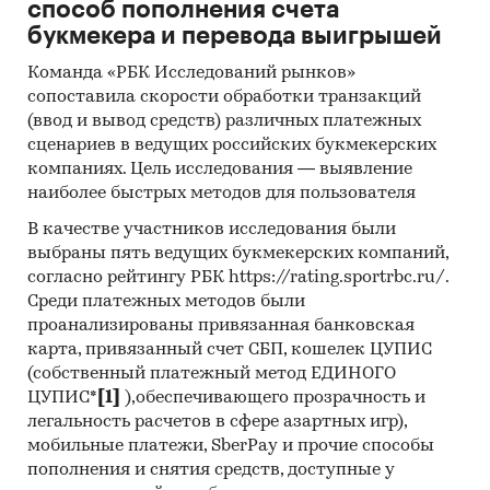
АТАКСА, САНГЕЙТ, КУПИДОН ГОЛД, ФОРС-
способ пополнения счета
САЙТ, ИЗОБРАЗИТЕЛЬНЫЙ ОРТУС, МОНАРХ,
букмекера и перевода выигрышей
РАПТОР, PONCHO, VEBI TECH, ТИАРА,
Команда «РБК Исследований рынков»
ТАЧИГАРЕН, AGRIA, ТЕППЕКИ, РИДОМИЛ ГОЛД,
сопоставила скорости обработки транзакций
LODI, АМПИР ЭКСТРА
(ввод и вывод средств) различных платежных
сценариев в ведущих российских букмекерских
В разделе `Импорт` рассмотрены зарубежные
компаниях. Цель исследования — выявление
поставщики:
наиболее быстрых методов для пользователя
BAYER CROPSCIENCE SCHWEIZ AG, BASF SE,
В качестве участников исследования были
SYNGENTA CROP PROTECTION AG, BCS CH
выбраны пять ведущих букмекерских компаний,
STORAGE LOCATION MARLE, AGROSCHUTZ
согласно рейтингу РБК https://rating.sportrbc.ru/.
GMBH, BASF AGRO B.V., UPL LTD, GLOBACHEM
Среди платежных методов были
N.V., SICHUAN LESHAN FUHUA TONGDA AGRO-
проанализированы привязанная банковская
CHEMICAL TECHNOLOGY CO., LTD, АО `КРКА
карта, привязанный счет СБП, кошелек ЦУПИС
ФАРМАЦЕВТИЧЕСКИЙ ЗАВОД `НОВО МЕСТО`,
(собственный платежный метод ЕДИНОГО
CHINA JIANGSU INTERNATIONAL ECONOMIC
ЦУПИС*
[1]
),обеспечивающего прозрачность и
AND TECHNICAL COOPERATION GROUP, LTD,
легальность расчетов в сфере азартных игр),
SHANDONG BINNONG TECHNOLOGY CO., LTD,
мобильные платежи, SberPay и прочие способы
SHANDONG WEIFANG RAINBOW CHEMICAL CO.,
пополнения и снятия средств, доступные у