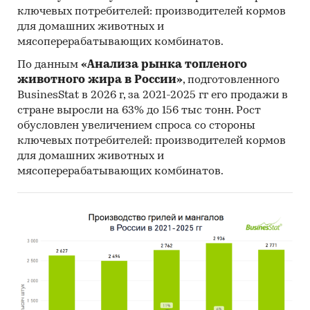
ООО `ИНВЕСТАГРОПРОМ`, ООО `КИРОВО-
ключевых потребителей: производителей кормов
ЧЕПЕЦКИЙ ЗАВОД `АГРОХИМИКАТ`, ООО
для домашних животных и
`ШАНС ЭНТЕРПРАЙЗ`, ОАО `КОМПАНИЯ
мясоперерабатывающих комбинатов.
`АРНЕСТ`, ООО `БАСФ`, ООО `НПФ `АЛЬБИТ`,
По данным
«Анализа рынка топленого
ООО `НПЦ `ФАРМБИОМЕД`, ООО `ЗЕМЛЯКОФФ
животного жира в России»
, подготовленного
КРОП ПРОТЕКШЕН`, ООО `АЛЬПИКААГРО`, АО
BusinesStat в 2026 г, за 2021-2025 гг его продажи в
`БАЙЕР`, ООО `АСПИРИУС`, АО `КАПИТАЛ-
стране выросли на 63% до 156 тыс тонн. Рост
ПРОК`, ООО `ФИТОМАГИНТЕРПЛЮС`, ООО
обусловлен увеличением спроса со стороны
`ЮПЛ`, ООО `ГЛОБОХИМ`, ООО `ОРГАНИК
ключевых потребителей: производителей кормов
ПАРК`, ООО `ТЕХНОЭКСПОРТ`, ООО `ЮЖНЫЙ
для домашних животных и
САД`
мясоперерабатывающих комбинатов.
Выдержки из исследования:
- На российском рынке пестицидов, по
оценкам Tebiz Group, в последние годы нет
выраженного тренда.
- В структуре рынка пестицидов в 2025 г.
внутреннее производство превышало объем
импортных поставок в 3,5 раз, а сальдо
торгового баланса было отрицательное и