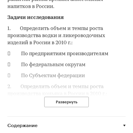
напитков в России.
Задачи исследования
1. Определить объем и темпы роста
производства водки и ликероводочных
изделий в России в 2010 г.:
 По предприятиям производителям
 По федеральным округам
 По Субъектам федерации
2. Определить объем и темпы роста
производства коньяка в России в 2010 г.:
Развернуть
 По предприятиям производителям
 По федеральным округам
Содержание
 По Субъектам федерации