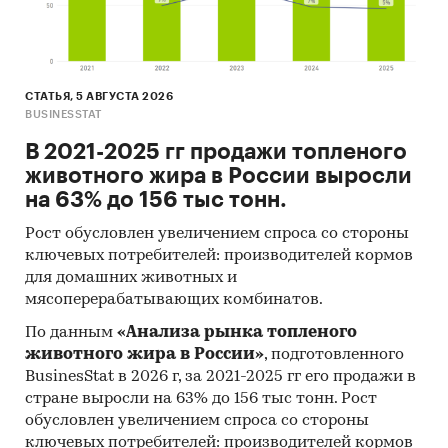
напитков.
Информационная база исследования
1. Базы данных ФСГС РФ
СТАТЬЯ, 5 АВГУСТА 2026
2. Базы данных ФТС РФ
BUSINESSTAT
В 2021-2025 гг продажи топленого
3. Расчеты Discovery Research Group.
животного жира в России выросли
4. Интервью игроков рынка
на 63% до 156 тыс тонн.
5. Материалы исследовательских,
Рост обусловлен увеличением спроса со стороны
консалтинговых и финансовых компаний о
ключевых потребителей: производителей кормов
ситуации на рынке стекла и стеклотары
для домашних животных и
мясоперерабатывающих комбинатов.
Категории:
Потребительские товары
/
...
/
Алкогольные напитки
/
Крепкие напитки
По данным
«Анализа рынка топленого
Промышленность
/
...
/
Алкогольные
животного жира в России»
, подготовленного
напитки
/
Крепкие напитки
BusinesStat в 2026 г, за 2021-2025 гг его продажи в
Россия
стране выросли на 63% до 156 тыс тонн. Рост
обусловлен увеличением спроса со стороны
ключевых потребителей: производителей кормов