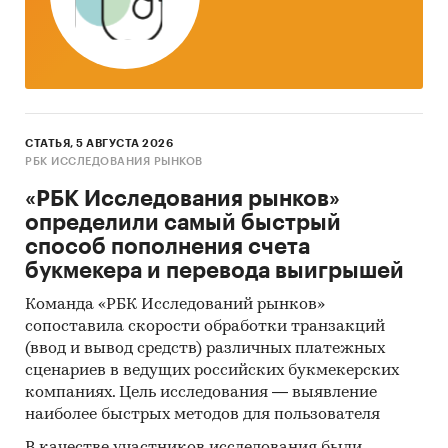
годам.
6. Определить помесячную динамику
импорта крепких алкогольных напитков в
Россию в 2010 г. в натуральном и стоимостном
выражении по маркам.
СТАТЬЯ, 5 АВГУСТА 2026
7. Определить объем импорта крепких
РБК ИССЛЕДОВАНИЯ РЫНКОВ
алкогольных напитков в Россию в 2010 г. в
натуральном и стоимостном выражении по
«РБК Исследования рынков»
компаниям-отправителям.
определили самый быстрый
способ пополнения счета
8. Определить объем импорта крепких
букмекера и перевода выигрышей
алкогольных напитков в Россию в натуральном
и стоимостном выражении по странам
Команда «РБК Исследований рынков»
сопоставила скорости обработки транзакций
происхождения и странам отправления.
(ввод и вывод средств) различных платежных
9. Определить объем экспорта водки из
сценариев в ведущих российских букмекерских
России в 2010 г. натуральном и стоимостном
компаниях. Цель исследования — выявление
выражении по маркам.
наиболее быстрых методов для пользователя