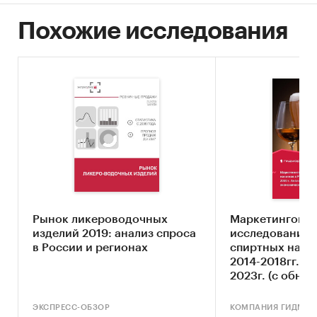
3. Определить объем импорта крепких
Похожие исследования
алкогольных напитков в Россию в 2010 г. в
натуральном и стоимостном выражении по
маркам и типам напитков:
 абсент
 аперитив
 арманьяк
 бальзам
 бренди
 виски
Рынок ликероводочных
Маркетингово
изделий 2019: анализ спроса
исследование 
 водка
в России и регионах
спиртных напи
2014-2018гг., п
 граппа
2023г. (с обно
 джин
ЭКСПРЕСС-ОБЗОР
КОМПАНИЯ ГИДМАР