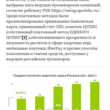
В качестве участников исследования были
10. Определить объем экспорта водки из
выбраны пять ведущих букмекерских компаний,
России в 2010 г. в натуральном и стоимостном
согласно рейтингу РБК https://rating.sportrbc.ru/.
выражении по годам.
Среди платежных методов были
11. Определить помесячную динамику
проанализированы привязанная банковская
карта, привязанный счет СБП, кошелек ЦУПИС
экспорта водки из России в 2010 г. в
(собственный платежный метод ЕДИНОГО
натуральном и стоимостном выражении по
ЦУПИС*
[1]
),обеспечивающего прозрачность и
маркам.
легальность расчетов в сфере азартных игр),
12. Определить объем экспорта водки из
мобильные платежи, SberPay и прочие способы
пополнения и снятия средств, доступные у
России в 2010 г. в натуральном и стоимостном
ведущих российских букмекеров.
выражении по компаниям-отправителям.
13. Определить объем экспорта водки из
России в 2010 г. в натуральном и стоимостном
выражении по странам происхождения и
странам назначения.
Объект исследования
Российский рынок крепких алкогольных