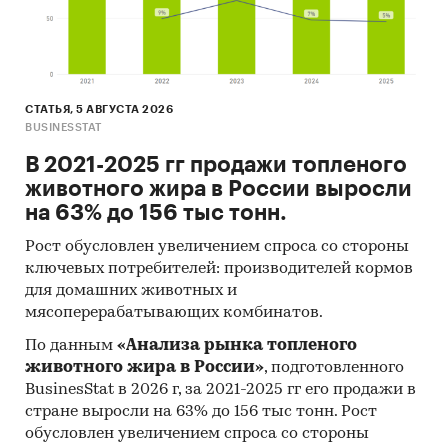
Подготовить доказательную базу для
переговоров
. Обосновать инвестиционные
решения перед руководством или
партнерами на основе рыночной
аналитики.
СТАТЬЯ, 5 АВГУСТА 2026
BUSINESSTAT
Оптимизировать продажи и
В 2021-2025 гг продажи топленого
распределение товара.
Выявить регионы с
животного жира в России выросли
самым высоким спросом и сфокусировать
на 63% до 156 тыс тонн.
там маркетинг и логистику. Сравнить
покупательскую активность в разных
Рост обусловлен увеличением спроса со стороны
федеральных округах.
ключевых потребителей: производителей кормов
для домашних животных и
Спланировать рекламные кампании и
мясоперерабатывающих комбинатов.
усилить локализованный маркетинг.
Настроить таргетированную рекламу в
По данным
«Анализа рынка топленого
регионах с максимальным спросом.
животного жира в России»
, подготовленного
BusinesStat в 2026 г, за 2021-2025 гг его продажи в
Разработать региональные акции и
стране выросли на 63% до 156 тыс тонн. Рост
спецпредложения с учетом покупательской
обусловлен увеличением спроса со стороны
способности.