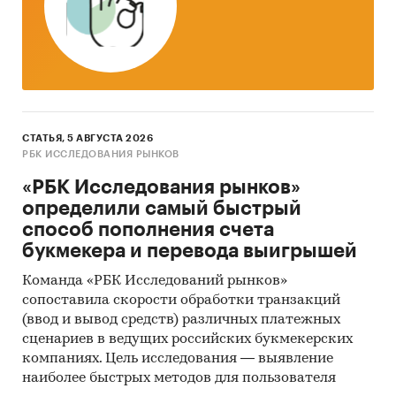
статистике представлены данные по
расходам домохозяйств по итогам
одновременно 2-х лет, 2023 и 2024 гг.).
Указаны также диапазоны интенсивности
спроса в каждой группе.
Как изменился спрос в 2024
СТАТЬЯ, 5 АВГУСТА 2026
году?
Помимо данных за 2024 и 2023гг, в
РБК ИССЛЕДОВАНИЯ РЫНКОВ
отчете приведены темпы прироста рынка и
среднедушевых расходов в 2024 году. Для
«РБК Исследования рынков»
повышения точности период анализа
определили самый быстрый
может быть расширен. В этом случае
способ пополнения счета
стоимость отчета будет пересчитана.
букмекера и перевода выигрышей
Помимо количественных данных в каждом
Команда «РБК Исследований рынков»
сопоставила скорости обработки транзакций
разделе отчета с федеральным округом
(ввод и вывод средств) различных платежных
приведены картограммы. Каждый регион
сценариев в ведущих российских букмекерских
закрашен цветом, соответствующим
компаниях. Цель исследования — выявление
интенсивности спроса в нем (приведены
наиболее быстрых методов для пользователя
данные только по тем регионам, по которым в