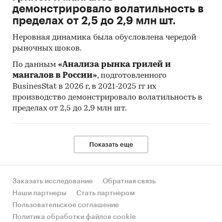
демонстрировало волатильность в
туалетная вода, включая одеколоны.
пределах от 2,5 до 2,9 млн шт.
О компании:
Неровная динамика была обусловлена чередой
Компания «Экспресс-Обзор» – с 2005 года на
рыночных шоков.
рынке готовых исследований. Исследования,
По данным
«Анализа рынка грилей и
проведенные специалистами «Экспресс-
мангалов в России»
, подготовленного
Обзор», дают возможность в сжатом виде
BusinesStat в 2026 г, в 2021-2025 гг их
получить основную информацию и общее
производство демонстрировало волатильность в
представление о ситуации на рынке.
пределах от 2,5 до 2,9 млн шт.
Полученные в ходе исследования оценки
независимы и объективны.
Показать еще
В портфеле компании более 2000 регулярно
обновляемых исследований.
Категории:
Потребительские товары
/
...
/
Заказать исследование
Обратная связь
Косметика и парфюмерия
/
Парфюмерия
Наши партнеры
Стать партнером
Россия
Пользовательское соглашение
Политика обработки файлов cookie