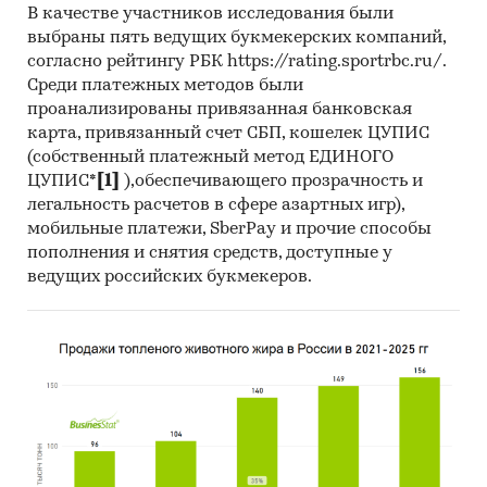
официальной статистике представлены
В качестве участников исследования были
выбраны пять ведущих букмекерских компаний,
данные по расходам домохозяйств по итогам
согласно рейтингу РБК https://rating.sportrbc.ru/.
одновременно 2-х лет, 2023 и 2024 гг.)
Среди платежных методов были
проанализированы привязанная банковская
карта, привязанный счет СБП, кошелек ЦУПИС
Эта информация может дать дополнительные
(собственный платежный метод ЕДИНОГО
аргументы, если вам нужно:
ЦУПИС*
[1]
),обеспечивающего прозрачность и
легальность расчетов в сфере азартных игр),
мобильные платежи, SberPay и прочие способы
пополнения и снятия средств, доступные у
Оценить свое место на рынке и
ведущих российских букмекеров.
разработать стратегию развития.
Оценить вашу долю рынка в целом по РФ и в
каждом регионе присутствия. Определить
регионы с максимальным покупательским
спросом. Спрогнозировать рост или
снижение спроса на основе динамики
расходов населения. Выявить
перспективные регионы для расширения