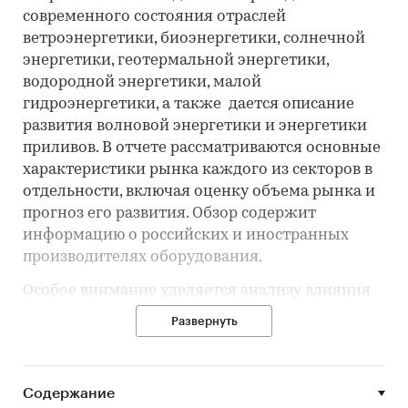
современного состояния отраслей
ветроэнергетики, биоэнергетики, солнечной
энергетики, геотермальной энергетики,
водородной энергетики, малой
гидроэнергетики, а также дается описание
развития волновой энергетики и энергетики
приливов. В отчете рассматриваются основные
характеристики рынка каждого из секторов в
отдельности, включая оценку объема рынка и
прогноз его развития. Обзор содержит
информацию о российских и иностранных
производителях оборудования.
Особое внимание уделяется анализу влияния
финансового кризиса на мировой и
Развернуть
отечественный рынок альтернативной
энергетики.
В отчете приводятся стоимостные ориентиры
Содержание