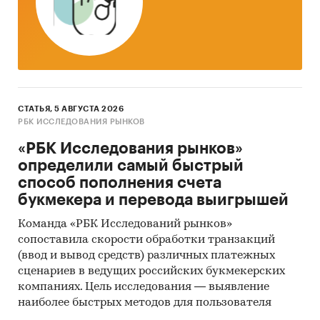
учредителях и дочерних компаниях, имена
руководителей и контактную информацию.
Исследование проведено в октябре-ноябре
2008 года.
Объем отчета - 156 стр.
СТАТЬЯ, 5 АВГУСТА 2026
Отчет содержит 36 таблиц и 16 графиков и
РБК ИССЛЕДОВАНИЯ РЫНКОВ
диаграмм.
«РБК Исследования рынков»
определили самый быстрый
Язык отчета - русский.
способ пополнения счета
Категории:
Промышленность
/
букмекера и перевода выигрышей
Электроэнергетика
/
Альтернативная
энергетика
Команда «РБК Исследований рынков»
Россия
сопоставила скорости обработки транзакций
(ввод и вывод средств) различных платежных
сценариев в ведущих российских букмекерских
компаниях. Цель исследования — выявление
наиболее быстрых методов для пользователя