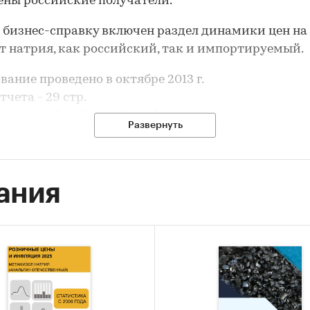
ны российские получатели.
 бизнес-справку включен раздел динамики цен на
 натрия, как российский, так и импортируемый.
вание проведено в октябре 2013 г.
тчета - 29 стр.
одержит 8 таблиц и 7 графиков и диаграмм.
Развернуть
чета - русский.
ания
и:
Промышленность
/
Химическая промышленность
/
Формиа