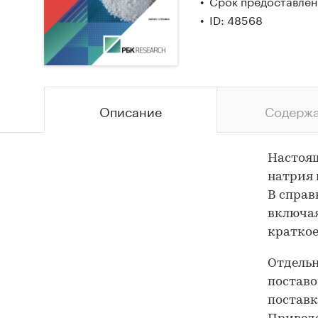
Срок предоставлени
ID: 48568
Описание
Содерж
Настоя
натрия 
В справ
включая
краткое
Отдель
постав
поставк