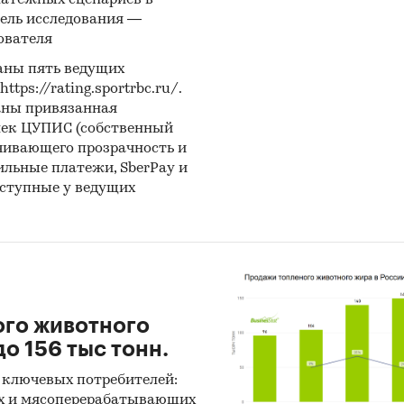
латежных сценариев в
ель исследования —
ователя
аны пять ведущих
ps://rating.sportrbc.ru/.
аны привязанная
лек ЦУПИС (собственный
чивающего прозрачность и
бильные платежи, SberPay и
оступные у ведущих
ого животного
о 156 тыс тонн.
 ключевых потребителей:
х и мясоперерабатывающих