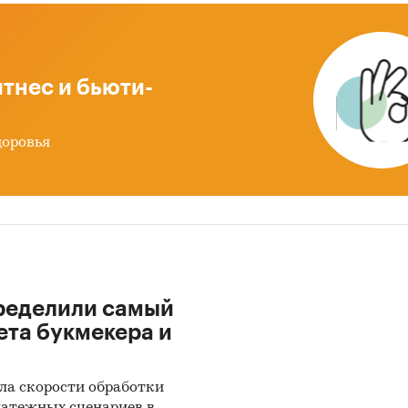
тнес и бьюти-
доровья
ределили самый
ета букмекера и
ла скорости обработки