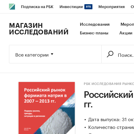
Подписка на РБК
Инвестиции
Мероприятия
О
РБК Образование
РБК Курсы
РБК Life
Тренды
В
МАГАЗИН
Исследования
Мероп
ИССЛЕДОВАНИЙ
Бизнес-планы
Акции
Исследования
Кредитные рейтинги
Франшизы
Га
Экономика
Бизнес
Технологии и медиа
Финансы
Все категории
РБК ИССЛЕДОВАНИЯ РЫНК
Российский 
гг.
Дата выпуска: 31 о
Количество страниц