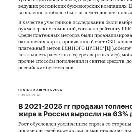
транзакций (ввод и вывод средств) различных п
ведущих российских букмекерских компаниях. Ц
выявление наиболее быстрых методов для польз
В качестве участников исследования были выбр
букмекерских компаний, согласно рейтингу РБК htt
Среди платежных методов были проанализиров
банковская карта, привязанный счет СБП, коше
платежный метод ЕДИНОГО ЦУПИС*
[1]
),обеспе
легальность расчетов в сфере азартных игр), мо
прочие способы пополнения и снятия средств, д
российских букмекеров.
СТАТЬЯ, 5 АВГУСТА 2026
BUSINESSTAT
В 2021-2025 гг продажи топлен
жира в России выросли на 63% д
Рост обусловлен увеличением спроса со стороны
производителей кормов для домашних животны