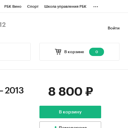
...
РБК Вино
Спорт
Школа управления РБК
БК Бизнес-среда
Дискуссионный клуб
12
Войти
оверка контрагентов
Политика
В корзине
0
8 800 ₽
– 2013
В корзину