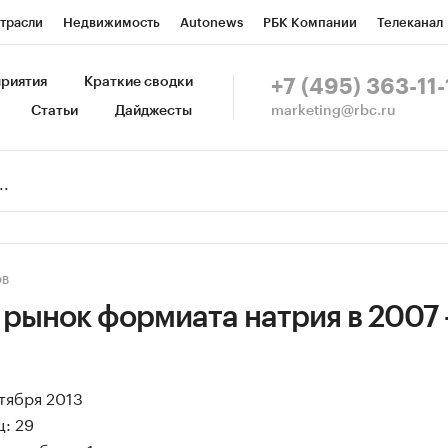
трасли
Недвижимость
Autonews
РБК Компании
Телеканал
изионеры
Национальные проекты
Город
Стиль
Крипто
Р
риятия
Краткие сводки
+7 (495) 363-11-
marketing@rbc.ru
Статьи
Дайджесты
зета
Спецпроекты СПб
Конференции СПб
Спецпроекты
Пр
Рынок наличной валюты
ОВ
рынок формиата натрия в 2007 
ктября 2013
: 29