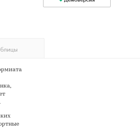
Демоверсия
аблицы
ормиата
нка,
ет
.
ских
ортные