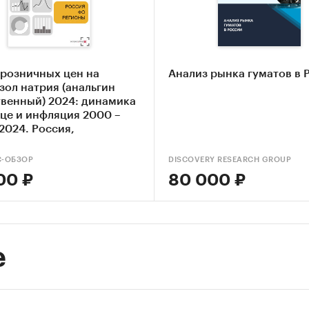
 розничных цен на
Анализ рынка гуматов в 
зол натрия (анальгин
твенный) 2024: динамика
ице и инфляция 2000 –
2024. Россия,
льные округа, регионы
С-ОБЗОР
DISCOVERY RESEARCH GROUP
00 ₽
80 000 ₽
е