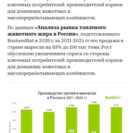
ключевых потребителей: производителей кормов
- Рейтинг ведущих российских экспортеров и
для домашних животных и
зарубежных покупателей
мясоперерабатывающих комбинатов.
Единицы измерения:
По данным
«Анализа рынка топленого
Количественные показатели в отчете
животного жира в России»
, подготовленного
рассчитаны в шт, стоимостные - в долларах и
BusinesStat в 2026 г, за 2021-2025 гг его продажи в
рублях
стране выросли на 63% до 156 тыс тонн. Рост
обусловлен увеличением спроса со стороны
География исследования:
ключевых потребителей: производителей кормов
РФ, федеральные округа и регионы РФ, страны
для домашних животных и
мира
мясоперерабатывающих комбинатов.
Категории:
Потребительские товары
/
...
/
Предметы интерьера
/
Освещение
Промышленность
/
Химическая
промышленность
/
Формиат натрия
Промышленность
/
...
/
Аппаратура
/
Электронные лампы
Строительство и недвижимость
/
Строительство
/
Уличное освещение
Россия