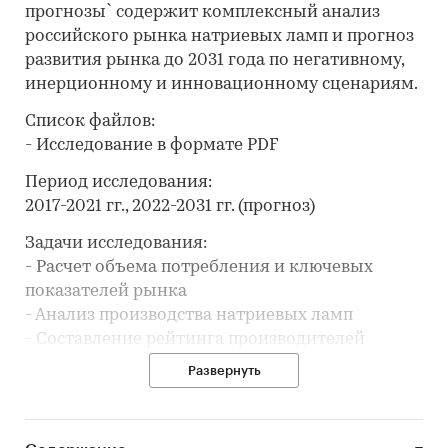
прогнозы` содержит комплексный анализ
российского рынка натриевых ламп и прогноз
развития рынка до 2031 года по негативному,
инерционному и инновационному сценариям.
Список файлов:
- Исследование в формате PDF
Период исследования:
2017-2021 гг., 2022-2031 гг. (прогноз)
Задачи исследования:
- Расчет объема потребления и ключевых
показателей рынка
- Анализ производства натриевых ламп
- Составление рейтинга производителей
- Анализ импорта и экспорта
Развернуть
- Формирование прогноза развития рынка
В разделе `Ведущие производители`