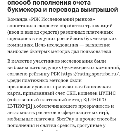
ЖЕЛЕЗНОДОРОЖНОГО ТРАНСПОРТА`, ООО
способ пополнения счета
`КАРАВАН`, ИП МИШКИН К.А., ООО `АЛЬФА-
букмекера и перевода выигрышей
ВЭД`, ООО `МИНИМАКС-КРАСНОДАР`, ООО
Команда «РБК Исследований рынков»
`ТЕХПРОМКОМПЛЕКТ`
сопоставила скорости обработки транзакций
(ввод и вывод средств) различных платежных
Выдержки из исследования:
сценариев в ведущих российских букмекерских
- На российском рынке натриевых ламп
компаниях. Цель исследования — выявление
сформировалась импортоориентированная
наиболее быстрых методов для пользователя
модель, более 75% рынка составляет
продукция зарубежных производителей.
В качестве участников исследования были
выбраны пять ведущих букмекерских компаний,
- В структуре рынка натриевых ламп в 2021 г.
согласно рейтингу РБК https://rating.sportrbc.ru/.
объем импортных поставок превышал
Среди платежных методов были
внутреннее производство в 2,3 раз, а сальдо
проанализированы привязанная банковская
торгового баланса было отрицательное и
карта, привязанный счет СБП, кошелек ЦУПИС
составляло 0,9 млн.шт.
(собственный платежный метод ЕДИНОГО
- Главными игроками среди российских
ЦУПИС*
[1]
),обеспечивающего прозрачность и
производителей являются ООО `РЕФЛАКС-С`,
легальность расчетов в сфере азартных игр),
ООО `ССЗ `ЛИСМА`, ООО `ЛИСМА`.
мобильные платежи, SberPay и прочие способы
- Лучшие производственные показатели
пополнения и снятия средств, доступные у