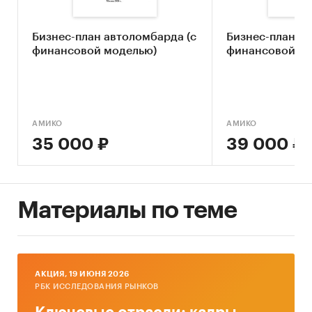
Российская Федерация.
Бизнес-план автоломбарда (с
Бизнес-план ло
финансовой моделью)
финансовой мо
Время проведения исследования
Март 2025г.
АМИКО
АМИКО
35 000 ₽
39 000 ₽
Кол-во страниц: 104 стр.
Язык отчета: русский.
Отчет содержит: 23 диаграмм, 32 таблиц.
Материалы по теме
Категории:
Потребительские услуги
/
Банковские, финансовые услуги
/
Ломбарды
Услуги для бизнеса
/
Банковские, финансовые
услуги
/
Ломбарды
AКЦИЯ, 19 ИЮНЯ 2026
Россия
РБК ИССЛЕДОВАНИЯ РЫНКОВ