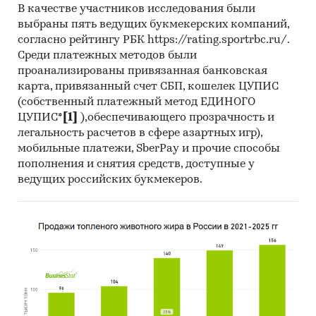
В качестве участников исследования были
Материалы отраслевых учреждений и базы данных.
выбраны пять ведущих букмекерских компаний,
согласно рейтингу РБК https://rating.sportrbc.ru/.
Результаты исследований DISCOVERY Research Group.
Среди платежных методов были
Категории:
Транспорт и логистика
/
проанализированы привязанная банковская
Воздушный транспорт
/
Грузовые перевозки
карта, привязанный счет СБП, кошелек ЦУПИС
Россия
(собственный платежный метод ЕДИНОГО
ЦУПИС*
[1]
),обеспечивающего прозрачность и
легальность расчетов в сфере азартных игр),
мобильные платежи, SberPay и прочие способы
пополнения и снятия средств, доступные у
ведущих российских букмекеров.