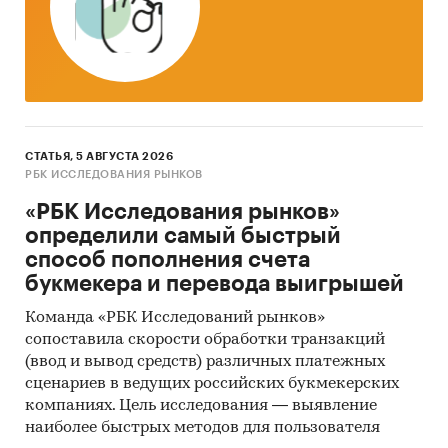
Интернет; материалов маркетинговых и консалтинговых
компаний; результаты исследований DISCOVERY Research
Group.
Метод анализа данных
Традиционный контент-анализ документов.
СТАТЬЯ, 5 АВГУСТА 2026
РБК ИССЛЕДОВАНИЯ РЫНКОВ
Информационная база исследования
«РБК Исследования рынков»
Базы данных ФТС РФ, ФСГС РФ (Росстат).
определили самый быстрый
способ пополнения счета
Печатные и электронные деловые и
букмекера и перевода выигрышей
специализированные издания, аналитические обзоры.
Команда «РБК Исследований рынков»
Ресурсы сети Интернет в России и мире.
сопоставила скорости обработки транзакций
Материалы участников отечественного и мирового
(ввод и вывод средств) различных платежных
рынков.
сценариев в ведущих российских букмекерских
компаниях. Цель исследования — выявление
Результаты исследований маркетинговых и
наиболее быстрых методов для пользователя
консалтинговых агентств.