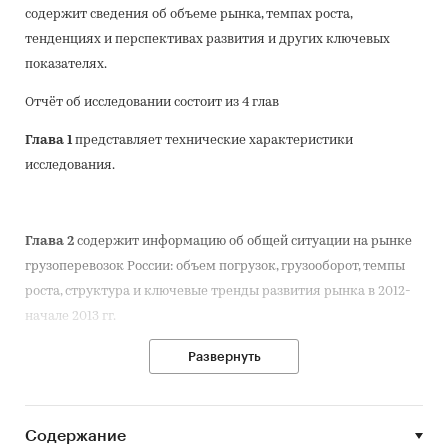
содержит сведения об объеме рынка, темпах роста,
тенденциях и перспективах развития и других ключевых
показателях.
Отчёт об исследовании состоит из 4 глав
Глава 1
представляет технические характеристики
исследования.
Глава 2
содержит информацию об общей ситуации на рынке
грузоперевозок России: объем погрузок, грузооборот, темпы
роста, структура и ключевые тренды развития рынка в 2012-
начале 2013 гг.
В главе 3
представлена информация об общей ситуации на
Развернуть
мировом рынке грузовых авиаперевозок и прогноз его
развития в будущем. Кроме того, детально описан российский
рынок грузовых авиаперевозок: объемы и темпы роста, общие
Содержание