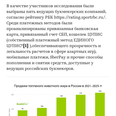
В качестве участников исследования были
o количество и прирост торговых точек сети;
выбраны пять ведущих букмекерских компаний,
согласно рейтингу РБК https://rating.sportrbc.ru/.
o позиция компании на рынке ритейла;
Среди платежных методов были
проанализированы привязанная банковская
o основные события с участием компании;
карта, привязанный счет СБП, кошелек ЦУПИС
o приоритетные направления деятельности и перспективы
(собственный платежный метод ЕДИНОГО
развития.
ЦУПИС*
[1]
),обеспечивающего прозрачность и
легальность расчетов в сфере азартных игр),
Объект исследования
мобильные платежи, SberPay и прочие способы
пополнения и снятия средств, доступные у
Рынок розничной торговли продовольственными товарами.
ведущих российских букмекеров.
Метод сбора данных
Мониторинг материалов печатных и электронных деловых и
специализированных изданий, аналитических обзоров рынка;
Интернет; материалов маркетинговых и консалтинговых
компаний; результаты исследований DISCOVERY Research
Group.