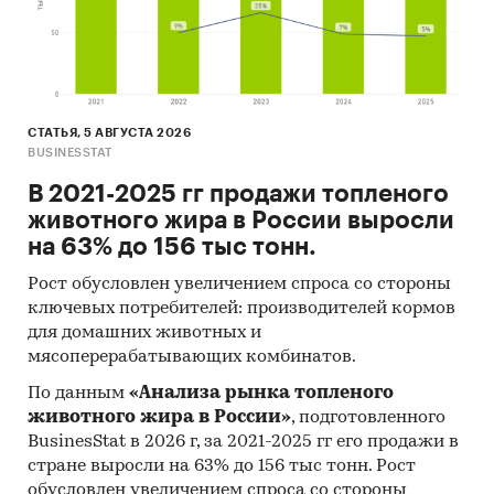
Метод исследования
Традиционный контент-анализ документов.
Информационная база исследования:
СТАТЬЯ, 5 АВГУСТА 2026
Расчеты Discovery Research Group.
BUSINESSTAT
Печатные и электронные, деловые и специализированные
В 2021-2025 гг продажи топленого
издания.
животного жира в России выросли
на 63% до 156 тыс тонн.
Ресурсы сети Интернет.
Рост обусловлен увеличением спроса со стороны
Материалы компаний.
ключевых потребителей: производителей кормов
Аналитические обзорные статьи в прессе.
для домашних животных и
мясоперерабатывающих комбинатов.
Результаты исследований маркетинговых и
По данным
«Анализа рынка топленого
консалтинговых агентств.
животного жира в России»
, подготовленного
Экспертные оценки.
BusinesStat в 2026 г, за 2021-2025 гг его продажи в
стране выросли на 63% до 156 тыс тонн. Рост
Интервью с производителями и другими участниками
обусловлен увеличением спроса со стороны