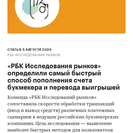
o Описать основные тенденции рынка в связи с высоким
уровнем конкуренции;
o Описать состояние рынка торговой недвижимости;
o Определить степень консолидации рынка;
o Описать развитие частных торговых марок в ассортименте
СТАТЬЯ, 5 АВГУСТА 2026
компаний;
РБК ИССЛЕДОВАНИЯ РЫНКОВ
«РБК Исследования рынков»
o Охарактеризовать показатели репутации
определили самый быстрый
продовольственных сетей у потребителей;
способ пополнения счета
o Описать основные изменения в законодательстве в сфере
букмекера и перевода выигрышей
розничной торговли.
Команда «РБК Исследований рынков»
7. Дать характеристику крупнейшим игрокам российского
сопоставила скорости обработки транзакций
рынка продовольственного ритейла по параметрам:
(ввод и вывод средств) различных платежных
сценариев в ведущих российских букмекерских
o объем и темпы роста розничных продаж сети;
компаниях. Цель исследования — выявление
наиболее быстрых методов для пользователя
o совокупная площадь торговых точек сети;