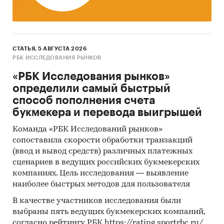
большинству кредитов МСБ резервы создаются
в объ-емах, превышающих реальные
кредитные риски.
Стартапам – красный свет. Более половины
опрошенных банкиров (53%) не видят
СТАТЬЯ, 5 АВГУСТА 2026
РБК ИССЛЕДОВАНИЯ РЫНКОВ
перспектив
в кредитовании новых бизнесов. 25%
«РБК Исследования рынков»
выжидают, анализируя свои риски. Это можно
определили самый быстрый
делать очень
способ пополнения счета
долго. Только 11% топ-менеджеров банков
букмекера и перевода выигрышей
отметили, что их банки уже сейчас имеют
Команда «РБК Исследований рынков»
специальные
сопоставила скорости обработки транзакций
программы для кредитования стартапов.
(ввод и вывод средств) различных платежных
Категории:
сценариев в ведущих российских букмекерских
Потребительские услуги
/
Банковские, финансовые услуги
компаниях. Цель исследования — выявление
Услуги для бизнеса
/
Банковские, финансовые
наиболее быстрых методов для пользователя
услуги
В качестве участников исследования были
Россия
выбраны пять ведущих букмекерских компаний,
согласно рейтингу РБК https://rating.sportrbc.ru/.