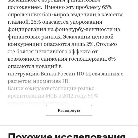
заемщиков с хорошим финансовым
положением. Именно эту проблему 65%
опрошенных бан-киров выделили в качестве
главной. 25% опасаются удорожания
фондирования на фоне турбу-лентности на
финансовых рынках. Эскалации ценовой
конкуренции опасаются лишь 2%. Столько
же боятся негативного эффекта от
возможного снижения господдержки. 6%
опасаются новаций в
инструкцию Банка России 110-И, связанных с
расчетом норматива Н1.
Банки ожидают стагнации рынка
кредитования МСБ в 2012 году. 59%
опрошенных банкиров
считают, что совокупный портфель МСБ
Развернуть
вырастет по итогам 2012 года на 15-20%, что
соответству-ет результатам 2011 года, когда
прирост составил 29%. Прогноз «Эксперта РА»
Похожие исследования