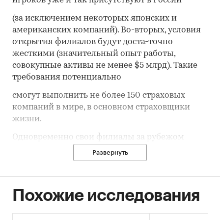
игроков уже и так присутствуют в России
(за исключением некоторых японских и
американских компаний). Во-вторых, условия
открытия филиалов будут доста-точно
жесткими (значительный опыт работы,
совокупные активы не менее $5 млрд). Такие
требования потенциально
смогут выполнить не более 150 страховых
компаний в мире, в основном страховщики
жизни.
Одновременно свои филиалы за рубежом
смогут открыть лишь 3-5 российских
Развернуть
страховщиков. Причины – значи-тельные
барьеры входа на рынок (в Европе –
необходимость выполнять требования
Похожие исследования
Solvency II , в развивающихся стра-нах –
низкий уровень либерализации страховых
рынков, даже несмотря на членство в ВТО).