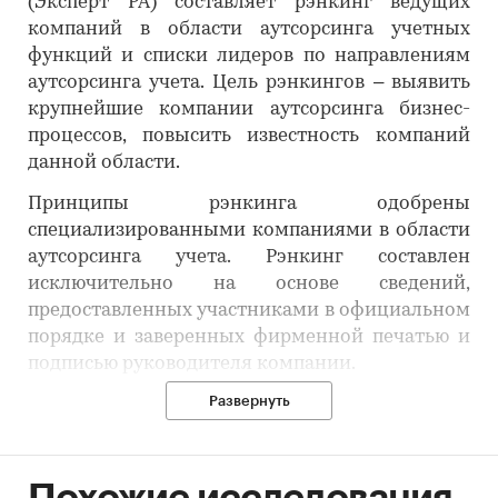
(Эксперт РА) составляет рэнкинг ведущих
компаний в области аутсорсинга учетных
функций и списки лидеров по направлениям
аутсорсинга учета. Цель рэнкингов – выявить
крупнейшие компании аутсорсинга бизнес-
процессов, повысить известность компаний
данной области.
Принципы рэнкинга одобрены
специализированными компаниями в области
аутсорсинга учета. Рэнкинг составлен
исключительно на основе сведений,
предоставленных участниками в официальном
порядке и заверенных фирменной печатью и
подписью руководителя компании.
Развернуть
Анкетирование начинается в начале каждого
года. Полная версия рэнкинга размещается
ежегодно во втором квартале на сайте
рейтингового агентства RAEX (Эксперт РА).