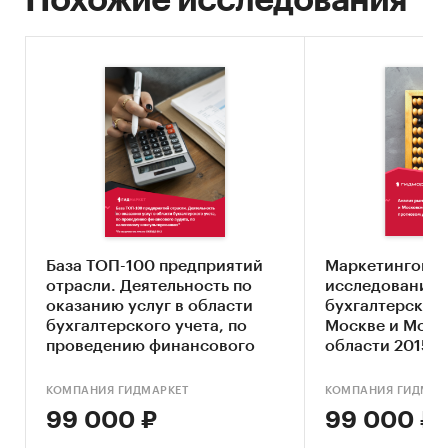
Похожие исследования
Информация об участниках и результатах их
деятельности размещается в базе данных на
сайте агентства.
Категории:
Услуги для бизнеса
/
Консалтинговые услуги
/
Бухгалтерские услуги
Россия
База ТОП-100 предприятий
Маркетингово
отрасли. Деятельность по
исследование 
оказанию услуг в области
бухгалтерского
бухгалтерского учета, по
Москве и Моск
проведению финансового
области 2015-20
аудита, по налоговому
прогноз до 202
консультированию
КОМПАНИЯ ГИДМАРКЕТ
КОМПАНИЯ ГИДМАР
99 000 ₽
99 000 ₽