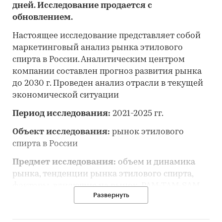
дней. Исследование продается с
обновлением.
Настоящее исследование представляет собой
маркетинговый анализ рынка этилового
спирта в России. Аналитическим центром
компании составлен прогноз развития рынка
до 2030 г. Проведен анализ отрасли в текущей
экономической ситуации
Период исследования:
2021-2025 гг.
Объект исследования:
рынок этилового
спирта в России
Предмет исследования:
объем и динамика
рынка, тенденции рынка этилового спирта,
факторы, влияющие на рынок, PAM-TAM-SAM
Развернуть
рынка, основные конкуренты, потребители,
цены, оценка инвестиционной
привлекательности, прогноз развития рынка