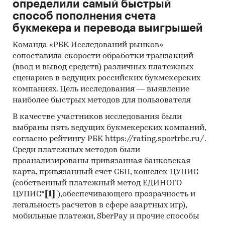
Инсайдерские источники
определили самый быстрый
способ пополнения счета
Специализированные аналитические
букмекера и перевода выигрышей
порталы
Команда «РБК Исследований рынков»
Методы:
сопоставила скорости обработки транзакций
(ввод и вывод средств) различных платежных
Кабинетное исследование. Поиск и анализ
сценариев в ведущих российских букмекерских
информации из различных источников,
компаниях. Цель исследования — выявление
проведение расчетов. Статистика и
наиболее быстрых методов для пользователя
аналитика
В качестве участников исследования были
Прогноз ГидМаркет. Современные
выбраны пять ведущих букмекерских компаний,
статистические методы прогнозирования с
согласно рейтингу РБК https://rating.sportrbc.ru/.
поправкой на мнение экспертов.
Среди платежных методов были
проанализированы привязанная банковская
Отчет отражает мнение авторов и не является
карта, привязанный счет СБП, кошелек ЦУПИС
инвестиционной рекомендацией
(собственный платежный метод ЕДИНОГО
ЦУПИС*
[1]
),обеспечивающего прозрачность и
Категории:
Промышленность
/
...
/
легальность расчетов в сфере азартных игр),
Алкогольные напитки
/
Спирт
мобильные платежи, SberPay и прочие способы
Россия