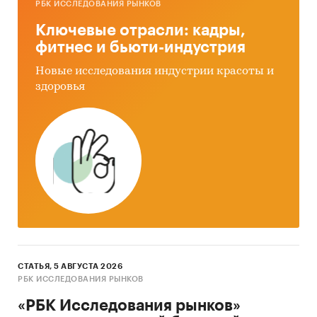
РБК ИССЛЕДОВАНИЯ РЫНКОВ
до 2030 г.
Ключевые отрасли: кадры,
Выводы по исследованию
фитнес и бьюти-индустрия
Источники информации:
Новые исследования индустрии красоты и
здоровья
Базы данных государственных органов
статистики
Данные Федеральной налоговой службы
Открытые источники (сайты, порталы)
Официальные интернет-порталы правовой
информации
Отчетность эмитентов
Сайты компаний
СТАТЬЯ, 5 АВГУСТА 2026
Архивы СМИ
РБК ИССЛЕДОВАНИЯ РЫНКОВ
Региональные и федеральные СМИ
«РБК Исследования рынков»