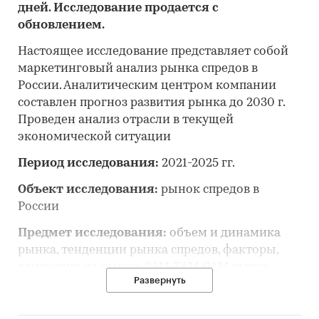
дней. Исследование продается с
обновлением.
Настоящее исследование представляет собой
маркетинговый анализ рынка спредов в
России. Аналитическим центром компании
составлен прогноз развития рынка до 2030 г.
Проведен анализ отрасли в текущей
экономической ситуации
Период исследования:
2021-2025 гг.
Объект исследования:
рынок спредов в
России
Предмет исследования:
объем и динамика
рынка, тенденции рынка спредов, факторы,
влияющие на рынок, PAM-TAM-SAM рынка,
Развернуть
основные конкуренты, потребители, цены,
оценка инвестиционной привлекательности,
прогноз развития рынка