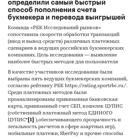
определили самый быстрый
Методы:
способ пополнения счета
букмекера и перевода выигрышей
Кабинетное исследование. Поиск и анализ
информации из различных источников,
Команда «РБК Исследований рынков»
сопоставила скорости обработки транзакций
проведение расчетов. Статистика и
(ввод и вывод средств) различных платежных
аналитика
сценариев в ведущих российских букмекерских
Прогноз ГидМаркет. Современные
компаниях. Цель исследования — выявление
статистические методы прогнозирования с
наиболее быстрых методов для пользователя
поправкой на мнение экспертов.
В качестве участников исследования были
выбраны пять ведущих букмекерских компаний,
Отчет отражает мнение авторов и не является
согласно рейтингу РБК https://rating.sportrbc.ru/.
инвестиционной рекомендацией
Среди платежных методов были
Категории:
Потребительские товары
/
...
/
проанализированы привязанная банковская
Молочные продукты
/
Сливочное масло
карта, привязанный счет СБП, кошелек ЦУПИС
Промышленность
/
...
/
Молочные продукты
/
(собственный платежный метод ЕДИНОГО
Сливочное масло
ЦУПИС*
[1]
),обеспечивающего прозрачность и
Россия
легальность расчетов в сфере азартных игр),
мобильные платежи, SberPay и прочие способы