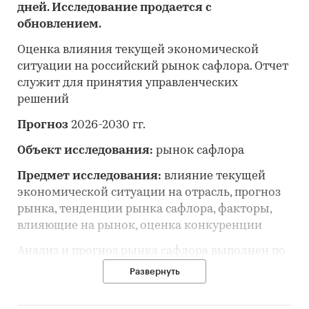
дней. Исследование продается с
обновлением.
Оценка влияния текущей экономической
ситуации на российский рынок сафлора. Отчет
служит для принятия управленческих
решений
Прогноз
2026-2030 гг.
Объект исследования:
рынок сафлора
Предмет исследования:
влияние текущей
экономической ситуации на отрасль, прогноз
рынка, тенденции рынка сафлора, факторы,
влияющие на рынок, оценка конкуренции
Анализ и прогноз рынка сафлора выполнен по
рынку в целом, без выделения его сегментов
Развернуть
или изучения отдельных его сегментов.