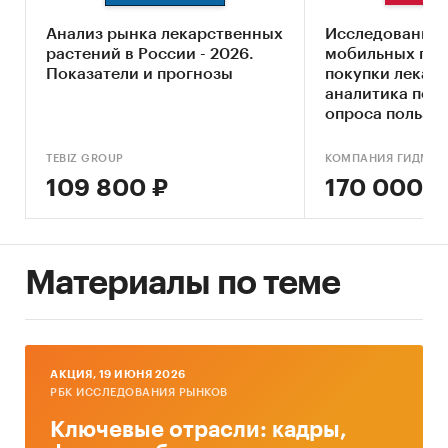
Ключевые компоненты рынка сафлора
Анализ рынка лекарственных
Исследование 
Экономические характеристики рынка
растений в России - 2026.
мобильных при
Влияние макросреды
Показатели и прогнозы
покупки лекарс
аналитика по р
Оценка степени конкуренции
опроса пользов
обновлением)
Прогнозы отрасли
TEBIZ GROUP
КОМПАНИЯ ГИДМАР
Методология прогнозирования
109 800 ₽
170 000 ₽
Источники информации:
Базы данных государственных органов
статистики
Материалы по теме
Данные Федеральной налоговой службы
Официальные интернет-порталы правовой
информации
AКЦИЯ, 19 ИЮНЯ 2026
РБК ИССЛЕДОВАНИЯ РЫНКОВ
Открытые источники (сайты, порталы)
Ключевые отрасли: кадры,
Отчетность эмитентов