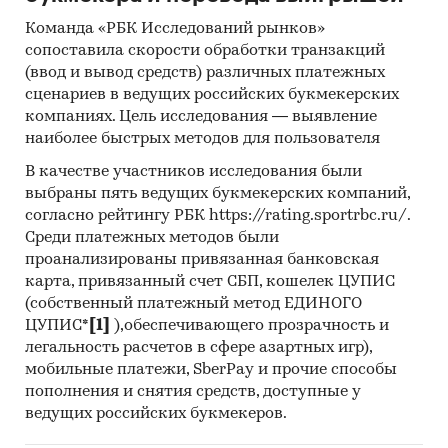
инвестиционной рекомендацией
Команда «РБК Исследований рынков»
сопоставила скорости обработки транзакций
Категории:
Потребительские товары
/
...
/
(ввод и вывод средств) различных платежных
Лекарства
/
Лекарственные травы
сценариев в ведущих российских букмекерских
Россия
компаниях. Цель исследования — выявление
наиболее быстрых методов для пользователя
В качестве участников исследования были
выбраны пять ведущих букмекерских компаний,
согласно рейтингу РБК https://rating.sportrbc.ru/.
Среди платежных методов были
проанализированы привязанная банковская
карта, привязанный счет СБП, кошелек ЦУПИС
(собственный платежный метод ЕДИНОГО
ЦУПИС*
[1]
),обеспечивающего прозрачность и
легальность расчетов в сфере азартных игр),
мобильные платежи, SberPay и прочие способы
пополнения и снятия средств, доступные у
ведущих российских букмекеров.