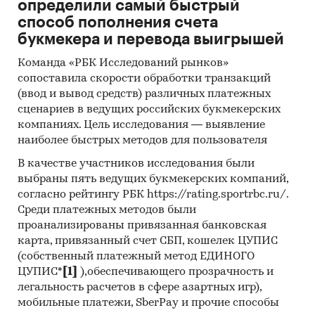
определили самый быстрый
Отчет отражает мнение авторов и не является
способ пополнения счета
инвестиционной рекомендацией
букмекера и перевода выигрышей
Категории:
Сельское хозяйство
/
...
/
Команда «РБК Исследований рынков»
Зерновые
/
Пшеница
сопоставила скорости обработки транзакций
Россия
(ввод и вывод средств) различных платежных
сценариев в ведущих российских букмекерских
компаниях. Цель исследования — выявление
наиболее быстрых методов для пользователя
В качестве участников исследования были
выбраны пять ведущих букмекерских компаний,
согласно рейтингу РБК https://rating.sportrbc.ru/.
Среди платежных методов были
проанализированы привязанная банковская
карта, привязанный счет СБП, кошелек ЦУПИС
(собственный платежный метод ЕДИНОГО
ЦУПИС*
[1]
),обеспечивающего прозрачность и
легальность расчетов в сфере азартных игр),
мобильные платежи, SberPay и прочие способы