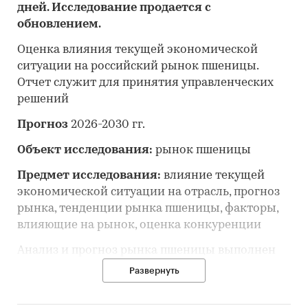
дней. Исследование продается с
обновлением.
Оценка влияния текущей экономической
ситуации на российский рынок пшеницы.
Отчет служит для принятия управленческих
решений
Прогноз
2026-2030 гг.
Объект исследования:
рынок пшеницы
Предмет исследования:
влияние текущей
экономической ситуации на отрасль, прогноз
рынка, тенденции рынка пшеницы, факторы,
влияющие на рынок, оценка конкуренции
Анализ и прогноз рынка пшеницы выполнен
по рынку в целом, без выделения его
Развернуть
сегментов или изучения отдельных его
сегментов.