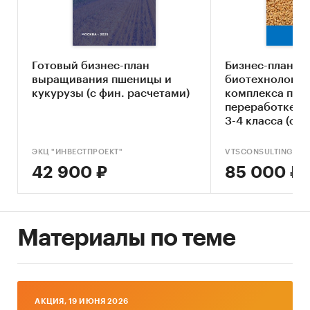
Ключевые компоненты рынка пшеницы
Экономические характеристики рынка
Влияние макросреды
Готовый бизнес-план
Бизнес-план
выращивания пшеницы и
биотехнологич
Оценка степени конкуренции
кукурузы (с фин. расчетами)
комплекса по 
переработке з
Прогнозы отрасли
3-4 класса (с 
моделью) с ин
Методология прогнозирования
адаптацией по
ЭКЦ "ИНВЕСТПРОЕКТ"
VTSCONSULTING
Источники информации:
клиента
42 900 ₽
85 000 ₽
Базы данных государственных органов
статистики
Данные Федеральной налоговой службы
Материалы по теме
Официальные интернет-порталы правовой
информации
Открытые источники (сайты, порталы)
AКЦИЯ, 19 ИЮНЯ 2026