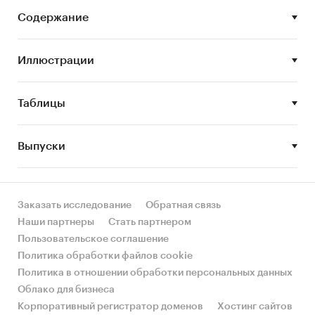
Задачи исследования
Содержание
Описание состояния рынка пшеницы
Иллюстрации
Оценка объема и потенциальной емкости
рынка пшеницы
Таблицы
STEP-анализ факторов, влияющих на рынок
пшеницы
Выпуски
Описание основных конкурентов
Оценка текущих тенденций и перспектив
развития рынка
Заказать исследование
Обратная связь
Оценка факторов инвестиционной
Наши партнеры
Стать партнером
привлекательности рынка пшеницы
Пользовательское соглашение
Составление прогноза развития рынка до
Политика обработки файлов cookie
2023 г.
Политика в отношении обработки персональных данных
Облако для бизнеса
Основные блоки исследования
Корпоративный регистратор доменов
Хостинг сайтов