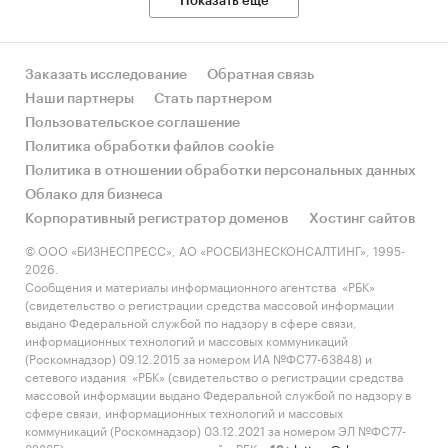
Показать еще
посевные площади под зерновыми и
зернобобовыми культурами в хозяйствах
всех категорий в России в 2022 году
Заказать исследование
Обратная связь
оцениваются в
***
миллионов гектаров (при
Наши партнеры
Стать партнером
*** млн. гектаров в 2021 году), что на 1,9%
Пользовательское соглашение
меньше, чем в 2020 году.
Политика обработки файлов cookie
Политика в отношении обработки персональных данных
валовой сбор зерновых и зернобобовых
Облако для бизнеса
культур составил
***
млн тонн (в 2021 г. – ***
Корпоративный регистратор доменов
Хостинг сайтов
млн тонн), в том числе урожай пшеницы –
© ООО «БИЗНЕСПРЕСС», АО «РОСБИЗНЕСКОНСАЛТИНГ», 1995-
***
млн тонн (в 2021 г.– *** млн т). Валовой
2026.
сбор гречихи в 2022 году составил –
***
млн.
Сообщения и материалы информационного агентства «РБК»
тонн (в 2021 году *** млн. тонн).
(свидетельство о регистрации средства массовой информации
выдано Федеральной службой по надзору в сфере связи,
информационных технологий и массовых коммуникаций
(Роскомнадзор) 09.12.2015 за номером ИА №ФС77-63848) и
По данным Росстата, объем внутреннего
сетевого издания «РБК» (свидетельство о регистрации средства
массовой информации выдано Федеральной службой по надзору в
потребления зерна по России в 2021 году
сфере связи, информационных технологий и массовых
составил
***
млн. тонн.
коммуникаций (Роскомнадзор) 03.12.2021 за номером ЭЛ №ФС77-
82385) сопровождаются пометкой «РБК».
letters@rbc.ru