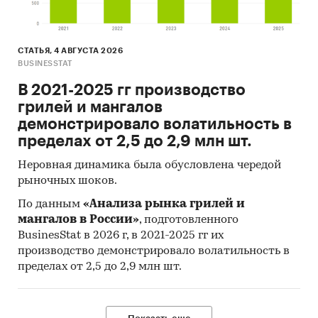
1. расширение посевных площад
2. строительство предприятия 
переработке пшеницы и гречих
СТАТЬЯ, 4 АВГУСТА 2026
продукцию с высокой добавле
BUSINESSTAT
стоимостью,
В 2021-2025 гг производство
грилей и мангалов
3. при привлекательной
демонстрировало волатильность в
макроэкономической конъюнк
пределах от 2,5 до 2,9 млн шт.
возможен экспорт пшеницы.
Неровная динамика была обусловлена чередой
1.1. Маркетинговый обзор отрасли
рыночных шоков.
Зерновое хозяйство в Российской Федерации
По данным
«Анализа рынка грилей и
занимает ключевое положение в экономике
мангалов в России»
, подготовленного
АПК.
BusinesStat в 2026 г, в 2021-2025 гг их
производство демонстрировало волатильность в
По предварительным данным Росстата,
пределах от 2,5 до 2,9 млн шт.
ключевыми показателями, характеризующими
состояние зернового комплекса Российской
Федерации по итогам 2022 года, являются: