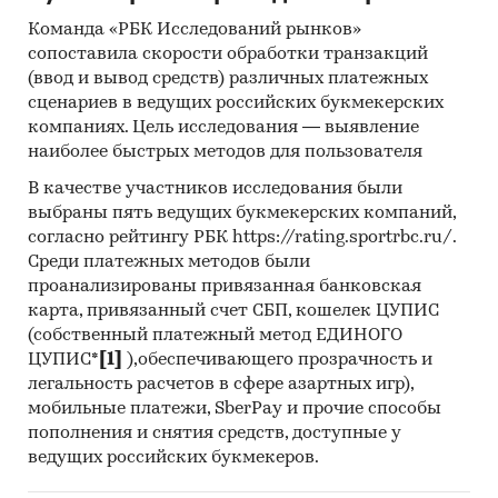
концепцию проекта и является
Команда «РБК Исследований рынков»
техническим заданием для
сопоставила скорости обработки транзакций
разработки проектной
(ввод и вывод средств) различных платежных
документации и дальнейшей
сценариев в ведущих российских букмекерских
проработки с учетом требован
компаниях. Цель исследования — выявление
наиболее быстрых методов для пользователя
инвестора, кредитора, партнеро
поставщиков оборудования и
В качестве участников исследования были
сельхозтехники, посевных
выбраны пять ведущих букмекерских компаний,
материалов.
согласно рейтингу РБК https://rating.sportrbc.ru/.
Среди платежных методов были
Суть проекта
По проекту планируется покупк
проанализированы привязанная банковская
восстановление оборота
карта, привязанный счет СБП, кошелек ЦУПИС
сельскохозяйственных земель 
(собственный платежный метод ЕДИНОГО
выращивания
пшеницы
и
гре
ЦУПИС*
[1]
),обеспечивающего прозрачность и
целью их дальнейшей перерабо
легальность расчетов в сфере азартных игр),
мобильные платежи, SberPay и прочие способы
1. гречихи на площадях
***
га (в
пополнения и снятия средств, доступные у
ведущих российских букмекеров.
2. пшеницы на площадях
***
га
(выкуп),