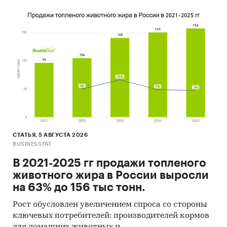
3. 2 000 га (выкуп) для ведения
селекционной работы и разме
зернохранилища и моторно-
тракторной станции (МТС),
4. а также строительство
зернохранилища площадью
***
инженерными коммуникациям
Отрасль
Сельское хозяйство, выращива
экономики
зерновых и псевдозерновых кул
СТАТЬЯ, 5 АВГУСТА 2026
Инициатор
ООО «Пшеничная гречиха плюс»
BUSINESSTAT
проекта
В 2021-2025 гг продажи топленого
животного жира в России выросли
Источники
Планируется, что проект
на 63% до 156 тыс тонн.
финансирования
финансируется на
***
% (*** руб.)
счет средств инвестора и на
***
%
Рост обусловлен увеличением спроса со стороны
руб.) за счет банковского креди
ключевых потребителей: производителей кормов
льготной ставке
***
% годовых н
для домашних животных и