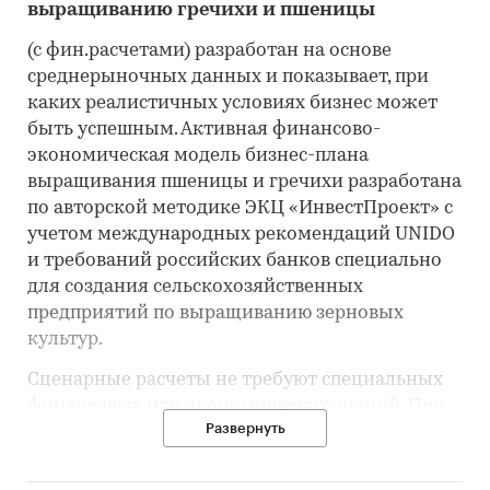
выращиванию гречихи и пшеницы
(с фин.расчетами) разработан на основе
среднерыночных данных и показывает, при
каких реалистичных условиях бизнес может
быть успешным. Активная финансово-
экономическая модель бизнес-плана
выращивания пшеницы и гречихи разработана
по авторской методике ЭКЦ «ИнвестПроект» с
учетом международных рекомендаций UNIDO
и требований российских банков специально
для создания сельскохозяйственных
предприятий по выращиванию зерновых
культур.
Сценарные расчеты не требуют специальных
финансовых или экономических знаний. При
Развернуть
приобретении готового бизнес-плана или фин.
модели предоставляется инструкция.