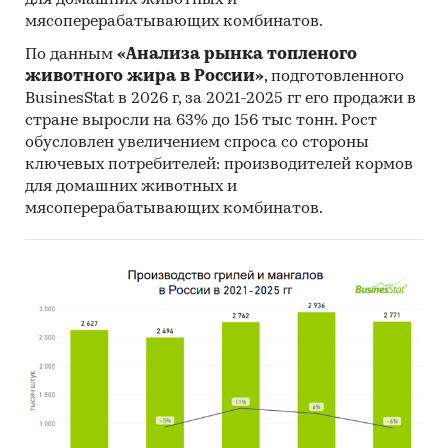
срок *** года.
мясоперерабатывающих комбинатов.
Персонал
Для обеспечения работы
По данным
«Анализа рынка топленого
животного жира в России»
, подготовленного
проекта
предприятия планируется
BusinesStat в 2026 г, за 2021-2025 гг его продажи в
создать
***
новых рабочих мест 
стране выросли на 63% до 156 тыс тонн. Рост
средней з/п
***
руб. / чел. / меся
обусловлен увеличением спроса со стороны
учета НДФЛ), что положительн
ключевых потребителей: производителей кормов
скажется на занятости населен
для домашних животных и
обеспечит повышение налогов
мясоперерабатывающих комбинатов.
отчислений в бюджет всех уров
также повысить продовольств
безопасность региона и увелич
экспортный потенциал.
Сбыт продукции
Реализация продукции планиру
на внутреннем рынке.
Стратегия
При выполнении плановых
развития
показателей по проекту возмож