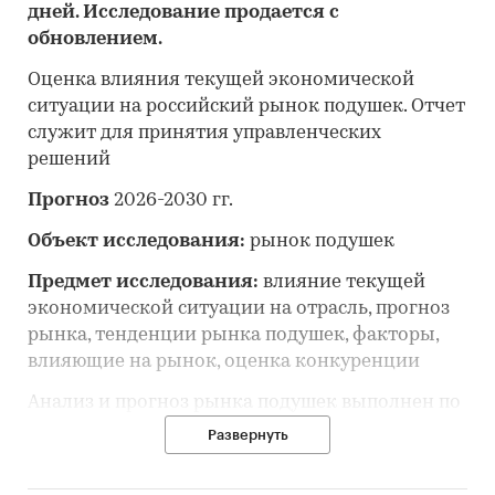
дней. Исследование продается с
обновлением.
Оценка влияния текущей экономической
ситуации на российский рынок подушек. Отчет
служит для принятия управленческих
решений
Прогноз
2026-2030 гг.
Объект исследования:
рынок подушек
Предмет исследования:
влияние текущей
экономической ситуации на отрасль, прогноз
рынка, тенденции рынка подушек, факторы,
влияющие на рынок, оценка конкуренции
Анализ и прогноз рынка подушек выполнен по
рынку в целом, без выделения его сегментов
Развернуть
или изучения отдельных его сегментов.