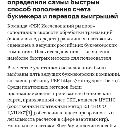
определили самый быстрый
инвестиционной рекомендацией
способ пополнения счета
букмекера и перевода выигрышей
Категории:
Потребительские товары
/
...
/
Текстиль
/
Подушки и одеяла
Команда «РБК Исследований рынков»
Россия
сопоставила скорости обработки транзакций
(ввод и вывод средств) различных платежных
сценариев в ведущих российских букмекерских
компаниях. Цель исследования — выявление
наиболее быстрых методов для пользователя
В качестве участников исследования были
выбраны пять ведущих букмекерских компаний,
согласно рейтингу РБК https://rating.sportrbc.ru/.
Среди платежных методов были
проанализированы привязанная банковская
карта, привязанный счет СБП, кошелек ЦУПИС
(собственный платежный метод ЕДИНОГО
ЦУПИС*
[1]
),обеспечивающего прозрачность и
легальность расчетов в сфере азартных игр),
мобильные платежи, SberPay и прочие способы