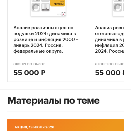
Ключевые компоненты рынка подушек
Экономические характеристики рынка
Влияние макросреды
Анализ розничных цен на
Анализ рознич
Оценка степени конкуренции
подушки 2024: динамика в
стеганые одеял
рознице и инфляция 2000 –
динамика в ро
Прогнозы отрасли
январь 2024. Россия,
инфляция 2000
Методология прогнозирования
федеральные округа,
2024. Россия,
регионы
округа, регион
Источники информации:
ЭКСПРЕСС-ОБЗОР
ЭКСПРЕСС-ОБЗОР
55 000 ₽
55 000 ₽
Базы данных государственных органов
статистики
Данные Федеральной налоговой службы
Материалы по теме
Официальные интернет-порталы правовой
информации
Открытые источники (сайты, порталы)
Отчетность эмитентов
AКЦИЯ, 19 ИЮНЯ 2026