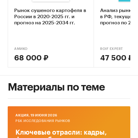
Составление прогноза развития рынка до
Рынок сушеного картофеля в
Анализ рынка 
2030 г.
России в 2020-2025 гг. и
в РФ, текущее 
прогноз на 2025-2034 гг.
прогноз по 2030
Основные блоки исследования:
Обзор российского рынка каучука
Конкурентный анализ на рынке
АМИКО
ROIF EXPERT
каучука
68 000 ₽
47 500 ₽
Анализ производства каучука
Анализ потребления каучука
Ценовой анализ
Материалы по теме
Оценка факторов инвестиционной
привлекательности рынка
Динамика и прогноз внешнеторговых
AКЦИЯ, 19 ИЮНЯ 2026
поставок каучука
РБК ИССЛЕДОВАНИЯ РЫНКОВ
Прогноз развития рынка каучука до 2030 г.
Ключевые отрасли: кадры,