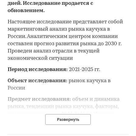
дней. Исследование продается с
обновлением.
Настоящее исследование представляет собой
маркетинговый анализ рынка каучука в
России. Аналитическим центром компании
составлен прогноз развития рынка до 2030 г.
Проведен анализ отрасли в текущей
экономической ситуации
Период исследования:
2021-2025 гг.
Объект исследования:
рынок каучука в
России
Предмет исследования:
объем и динамика
рынка, тенденции рынка каучука, факторы,
влияющие на рынок, PAM-TAM-SAM рынка,
Развернуть
основные конкуренты, потребители, цены,
оценка инвестиционной привлекательности,
прогноз развития рынка