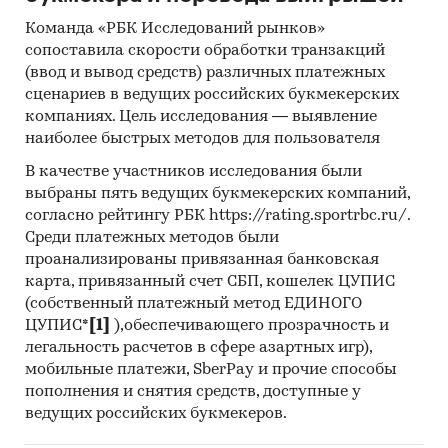
порталы
Команда «РБК Исследований рынков»
Методы:
сопоставила скорости обработки транзакций
(ввод и вывод средств) различных платежных
Кабинетное исследование. Поиск и анализ
сценариев в ведущих российских букмекерских
информации из различных источников,
компаниях. Цель исследования — выявление
проведение расчетов. Статистика и
наиболее быстрых методов для пользователя
аналитика
В качестве участников исследования были
выбраны пять ведущих букмекерских компаний,
Прогноз ГидМаркет. Современные
согласно рейтингу РБК https://rating.sportrbc.ru/.
статистические методы прогнозирования с
Среди платежных методов были
поправкой на мнение экспертов.
проанализированы привязанная банковская
Отчет отражает мнение авторов и не является
карта, привязанный счет СБП, кошелек ЦУПИС
инвестиционной рекомендацией
(собственный платежный метод ЕДИНОГО
ЦУПИС*
[1]
),обеспечивающего прозрачность и
Категории:
Потребительские товары
/
...
/
легальность расчетов в сфере азартных игр),
Овощи
/
Картофель
мобильные платежи, SberPay и прочие способы
Сельское хозяйство
/
...
/
Овощи
/
Картофель
пополнения и снятия средств, доступные у
Промышленность
/
...
/
Овощи
/
Картофель
ведущих российских букмекеров.
Россия