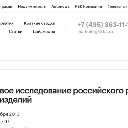
трасли
Недвижимость
Autonews
РБК Компании
Телеканал
изионеры
Национальные проекты
Город
Стиль
Крипто
Р
риятия
Краткие сводки
+7 (495) 363-11-
marketing@rbc.ru
Статьи
Дайджесты
зета
Спецпроекты СПб
Конференции СПб
Спецпроекты
Пр
Рынок наличной валюты
вое исследование российского 
изделий
ября 2013
: 97