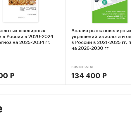
, что позволяет говорить о том, что рынок насы
годные темпы роста рынка составляют порядка 
 о том, что рынок будет полностью насыщен не б
ет при существующей модели потребления.
золотых ювелирных
Анализ рынка ювелирны
 в России в 2020-2024
украшений из золота и с
ке ожидается замедление темпов роста до ..%
рогноз на 2025-2034 гг.
в России в 2021-2025 гг, 
лизация розничных продаж, ротация среди феде
на 2026-2030 гг
в и усиление вертикальной интеграции в 
дство – реализация.
BUSINESSTAT
00 ₽
134 400 ₽
и:
Потребительские товары
/
Ювелирные изделия и часы
е