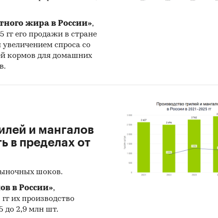
тного жира в России»
,
25 гг его продажи в стране
н увеличением спроса со
ей кормов для домашних
в.
илей и мангалов
 в пределах от
рыночных шоков.
ов в России»
,
5 гг их производство
 до 2,9 млн шт.