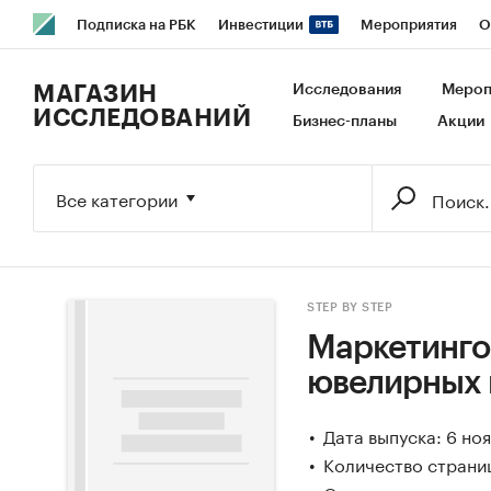
Подписка на РБК
Инвестиции
Мероприятия
О
РБК Образование
РБК Курсы
РБК Life
Тренды
В
МАГАЗИН
Исследования
Мероп
ИССЛЕДОВАНИЙ
Бизнес-планы
Акции
Исследования
Кредитные рейтинги
Франшизы
Га
Экономика
Бизнес
Технологии и медиа
Финансы
Все категории
STEP BY STEP
Маркетинго
ювелирных 
Дата выпуска: 6 но
Количество страниц