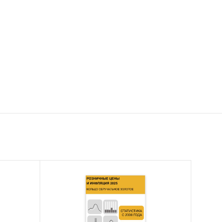
12 году
тве.
составил
 … млн.
ражении
…. млн.