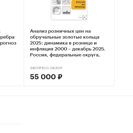
щен на …
…%, что
олее чем
х
Анализ розничных цен на
еребра
обручальные золотые кольца
 в год,
прогноз
2025: динамика в рознице и
ральных
инфляция 2000 – декабрь 2025.
системе
Россия, федеральные округа,
регионы
ЭКСПРЕСС-ОБЗОР
55 000 ₽