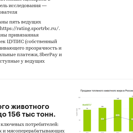
ель исследования —
ователя
аны пять ведущих
ps://rating.sportrbc.ru/.
аны привязанная
лек ЦУПИС (собственный
чивающего прозрачность и
бильные платежи, SberPay и
оступные у ведущих
ого животного
о 156 тыс тонн.
 ключевых потребителей:
х и мясоперерабатывающих