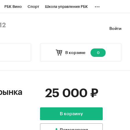
...
РБК Вино
Спорт
Школа управления РБК
БК Бизнес-среда
Дискуссионный клуб
12
Войти
оверка контрагентов
Политика
В корзине
0
25 000 ₽
рынка
В корзину