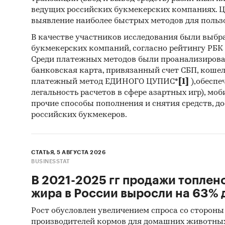
ведущих российских букмекерских компаниях. Ц
выявление наиболее быстрых методов для польз
В качестве участников исследования были выбр
букмекерских компаний, согласно рейтингу РБК htt
Среди платежных методов были проанализиров
банковская карта, привязанный счет СБП, коше
платежный метод ЕДИНОГО ЦУПИС*
[1]
),обеспе
легальность расчетов в сфере азартных игр), мо
прочие способы пополнения и снятия средств, д
российских букмекеров.
СТАТЬЯ, 5 АВГУСТА 2026
BUSINESSTAT
В 2021-2025 гг продажи топлен
жира в России выросли на 63% д
Рост обусловлен увеличением спроса со стороны
производителей кормов для домашних животны