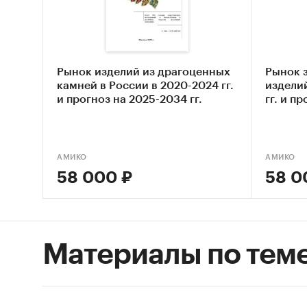
изделий
%. Еже
говорит
за .. л
Рынок изделий из драгоценных
Рынок 
камней в России в 2020-2024 гг.
изделий
На рын
и прогноз на 2025-2034 гг.
гг. и п
центра
игроко
произво
АМИКО
АМИКО
58 000 ₽
58 0
Категори
Россия
Материалы по тем