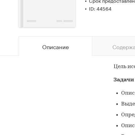
Срок предоставлени
ID: 44564
Описание
Содерж
Цель ис
Задачи
Опис
Выде
Опре
Опис