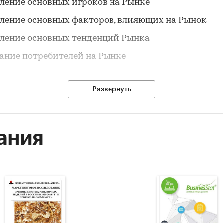
ление основных игроков на Рынке
ление основных факторов, влияющих на Рынок
ление основных тенденций Рынка
ание потребителей на Рынке
Развернуть
ки из исследования:
ность занятых в ювелирной отрасли России в 20
ания
ла …. человек, из которых ….% заняты в производс
ынка золотых и серебряных изделий в 2012 году 
 изделий, из них … млн. золотых и почти
яных изделий. Объем рынка в денежном вы
л … млрд. рублей.
ь рынка ювелирных изделий составила порядка 