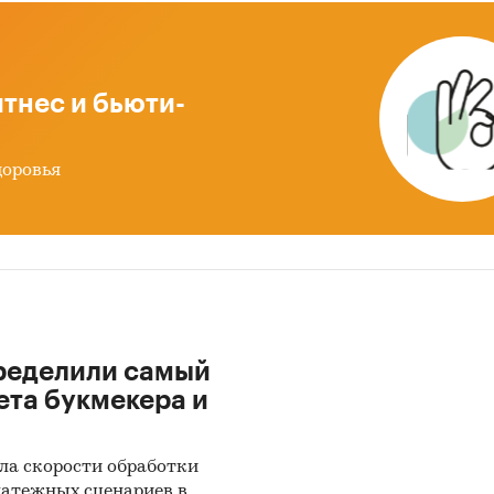
тнес и бьюти-
доровья
ределили самый
ета букмекера и
ла скорости обработки
латежных сценариев в