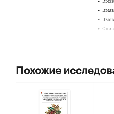
Выяв
Выяв
Выяв
Опис
Выдерж
Числен
Похожие исследов
состави
Объем р
… млн.
серебр
состави
Емкост