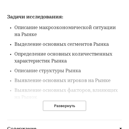
Задачи исследования:
Описание макроэкономической ситуации
на Рынке
Выделение основных сегментов Рынка
Определение основных количественных
характеристик Рынка
Описание структуры Рынка
Выявление основных игроков на Рынке
Выявление основных факторов, влияющих
на Рынок
Развернуть
Выявление основных тенденций Рынка
Описание потребителей на Рынке
Содержание