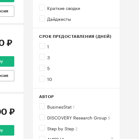
Краткие сводки
рсия
Дайджесты
СРОК ПРЕДОСТАВЛЕНИЯ (ДНЕЙ)
0 ₽
1
3
ну
5
рсия
10
АВТОР
BusinesStat
1
0 ₽
DISCOVERY Research Group
5
Step by Step
2
ну