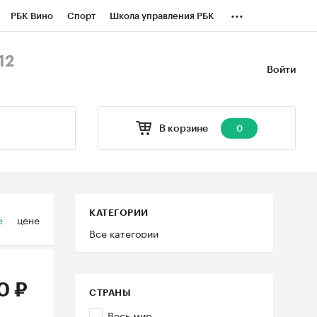
...
РБК Вино
Спорт
Школа управления РБК
БК Бизнес-среда
Дискуссионный клуб
12
Войти
оверка контрагентов
Политика
В корзине
0
КАТЕГОРИИ
е
цене
Все категории
0 ₽
СТРАНЫ
Весь мир