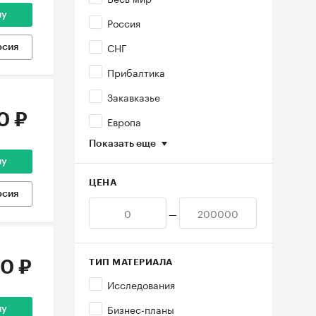
ну
Россия
СНГ
рсия
Прибалтика
Закавказье
0 ₽
Европа
Показать еще
ну
ЦЕНА
рсия
—
0 ₽
ТИП МАТЕРИАЛА
Исследования
Бизнес-планы
ну