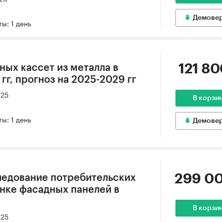
Демове
ы: 1 день
121 80
ных кассет из металла в
гг, прогноз на 2025-2029 гг
025
В корзи
ы: 1 день
Демове
299 00
ледование потребительских
нке фасадных панелей в
В корзи
025