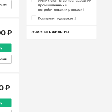
АИПР (Агентство исследований
промышленных и
рсия
потребительских рынков)
1
Компания Гидмаркет
2
0 ₽
ОЧИСТИТЬ ФИЛЬТРЫ
ну
рсия
0 ₽
ну