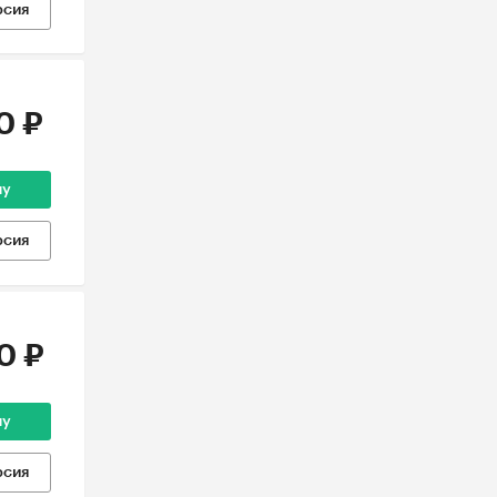
рсия
0 ₽
ну
рсия
0 ₽
ну
рсия