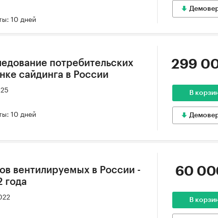
Демове
ы: 10 дней
299 00
ледование потребительских
нке сайдинга в России
025
В корзи
ы: 10 дней
Демове
60 00
ов вентилируемых в России -
2 года
022
В корзи