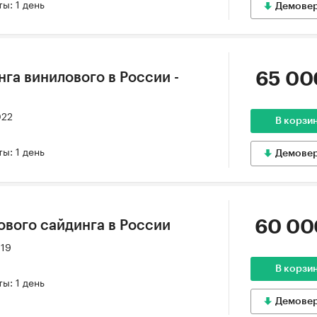
ы: 1 день
Демове
65 00
га винилового в России -
022
В корзи
ы: 1 день
Демове
60 00
ового сайдинга в России
019
В корзи
ы: 1 день
Демове