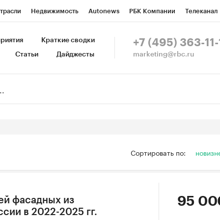
трасли
Недвижимость
Autonews
РБК Компании
Телеканал
изионеры
Национальные проекты
Город
Стиль
Крипто
Р
риятия
Краткие сводки
+7 (495) 363-11-
marketing@rbc.ru
Статьи
Дайджесты
зета
Спецпроекты СПб
Конференции СПб
Спецпроекты
Пр
Рынок наличной валюты
Сортировать по:
новизн
95 00
ей фасадных из
сии в 2022-2025 гг.