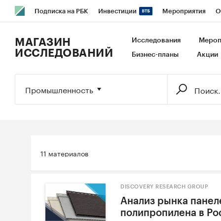
Подписка на РБК
Инвестиции
Мероприятия
О
РБК Образование
РБК Курсы
РБК Life
Тренды
В
МАГАЗИН
Исследования
Мероп
ИССЛЕДОВАНИЙ
Бизнес-планы
Акции
Исследования
Кредитные рейтинги
Франшизы
Га
Экономика
Бизнес
Технологии и медиа
Финансы
Промышленность
11 материалов
DISCOVERY RESEARCH GROUP
Анализ рынка панел
полипропилена в Рос