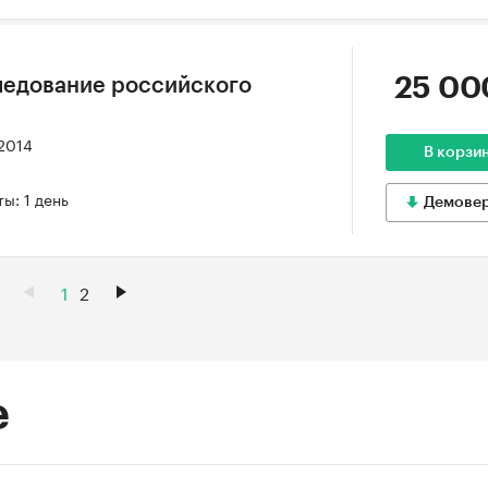
25 00
ледование российского
 2014
В корзи
ы: 1 день
Демове
1
2
е