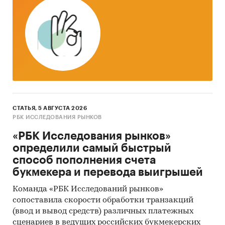
Наиболее крупную долю занимает компания
….., ее доля составляет ….%.
По данным исследовательской компании ….
компания … занимает на российском рынке
влажных салфеток долю ….%.
СТАТЬЯ, 5 АВГУСТА 2026
Исследование потребителей показало, что
РБК ИССЛЕДОВАНИЯ РЫНКОВ
наиболее популярными видами салфеток
«РБК Исследования рынков»
являются ….., их покупает …..% опрошенных.
определили самый быстрый
Категории:
Потребительские товары
/
...
/
способ пополнения счета
Предметы личной гигиены
/
Ватно-бумажная
букмекера и перевода выигрышей
продукция
Команда «РБК Исследований рынков»
Промышленность
/
...
/
Бумага
/
Салфетки,
вата, туалетная бумага
сопоставила скорости обработки транзакций
Россия
(ввод и вывод средств) различных платежных
сценариев в ведущих российских букмекерских