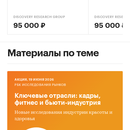
…..
DISCOVERY RESEARCH GROUP
DISCOVERY RESEAR
95 000 ₽
95 000 ₽
По данным исследовательской компании ….. в
России …. на влажные салфетки в связи со …. к
….. и ….. Однако, по мнению компании в …..
Материалы по теме
По прогнозам аналитиков …. рынок …… на
уровне ….% в год, но к 2020 году будет …..
AКЦИЯ, 19 ИЮНЯ 2026
РБК ИССЛЕДОВАНИЯ РЫНКОВ
Основными тенденциями внешней торговли
Ключевые отрасли: кадры,
является:
фитнес и бьюти-индустрия
ž …..
Новые исследования индустрии красоты и
здоровья