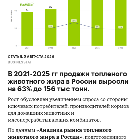
Динамика средней цены по кварталам 2021-
2025 в федеральном округе
Уровень инфляции на товар (услугу)в ФО к
декабрю предыдущего года в сравнении с
общей инфляцией, 2021-2024
Инфляция на товар в ФО в сравнении с
СТАТЬЯ, 5 АВГУСТА 2026
общей инфляцией за месяц. Данные за
BUSINESSTAT
актуальный месяц к предыдущему месяцу,
2021-2025
В 2021-2025 гг продажи топленого
животного жира в России выросли
Инфляция на товар в ФО в сравнении с
на 63% до 156 тыс тонн.
общей инфляцией за год. Данные за
актуальный месяц к предыдущему году,
Рост обусловлен увеличением спроса со стороны
2021-2025
ключевых потребителей: производителей кормов
для домашних животных и
Цены на товар в регионах ФО. Указаны
мясоперерабатывающих комбинатов.
регионы с максимальной и минимальной
По данным
«Анализа рынка топленого
ценой в актуальный период, а также
животного жира в России»
, подготовленного
средняя цена, медианная цена.