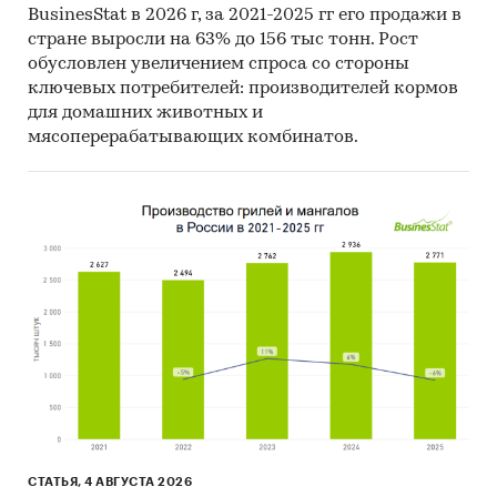
BusinesStat в 2026 г, за 2021-2025 гг его продажи в
Исследование построено на основе данных
стране выросли на 63% до 156 тыс тонн. Рост
обусловлен увеличением спроса со стороны
официальной статистики по cредним
ключевых потребителей: производителей кормов
потребительским ценам (тарифам) на товары и
для домашних животных и
услуги и индексам потребительских цен,
мясоперерабатывающих комбинатов.
представленных в Единой межведомственной
информационно-статистической
системе (ЕМИСС).
Согласно методологии Росстат средняя
потребительская цена (тариф) – это средняя
величина из уровней цен на товар (услугу)-
представитель, зарегистрированная в
различных организациях торговли и сферы
услуг.
Индекс потребительских цен на товары и
услуги (ИПЦ) измеряет отношение стоимости
фиксированного перечня товаров и услуг в
СТАТЬЯ, 4 АВГУСТА 2026
ценах текущего периода к его стоимости в