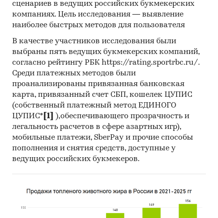
сценариев в ведущих российских букмекерских
разрезе федеральных округов
компаниях. Цель исследования — выявление
наиболее быстрых методов для пользователя
Данные по регионам каждого
федерального округа
В качестве участников исследования были
выбраны пять ведущих букмекерских компаний,
Розничная цена за последний доступный
согласно рейтингу РБК https://rating.sportrbc.ru/.
месяц в динамике за 2021-2025, прирост за
Среди платежных методов были
последний месяц, темпы прироста к
проанализированы привязанная банковская
аналогичному периоду предыдущего года
карта, привязанный счет СБП, кошелек ЦУПИС
2022-2025
(собственный платежный метод ЕДИНОГО
ЦУПИС*
[1]
),обеспечивающего прозрачность и
Потребительские цены по месяцам, 2021-
легальность расчетов в сфере азартных игр),
2024
мобильные платежи, SberPay и прочие способы
Темпы прироста цены к предыдущему
пополнения и снятия средств, доступные у
ведущих российских букмекеров.
месяцу, 2025
Максимальные, минимальные, средние
значения цены по месяцам в 2024, 2025
годах (max, min цена - среди цен по
регионам федерального округа)