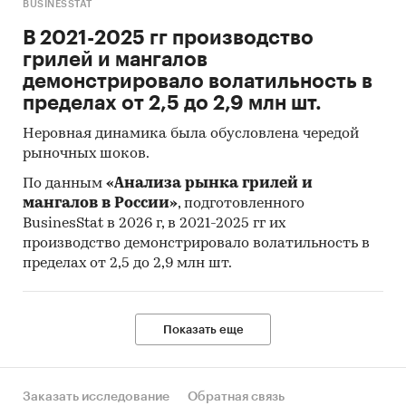
BUSINESSTAT
ценах предыдущего (базисного) периода и
В 2021-2025 гг производство
характеризует изменение во времени общего
грилей и мангалов
уровня цен на товары и услуги, приобретаемые
демонстрировало волатильность в
населением для непроизводственного
пределах от 2,5 до 2,9 млн шт.
потребления.
Неровная динамика была обусловлена чередой
Исходной информацией для расчета ИПЦ
рыночных шоков.
являются данные регистрации цен на
конкретные товары и услуги. На их основе
По данным
«Анализа рынка грилей и
мангалов в России»
, подготовленного
определяются средние сопоставимые цены
BusinesStat в 2026 г, в 2021-2025 гг их
отчетного и предыдущего периодов.
производство демонстрировало волатильность в
Сопоставимой считается цена,
пределах от 2,5 до 2,9 млн шт.
зарегистрированная в одной и той же
организации торговли (сферы услуг) на один и
тот же или аналогичный по качеству товар
Показать еще
(услугу).
Сбор данных по cредним потребительским
ценам (тарифам) на товары и услуги и ИПЦ
Заказать исследование
Обратная связь