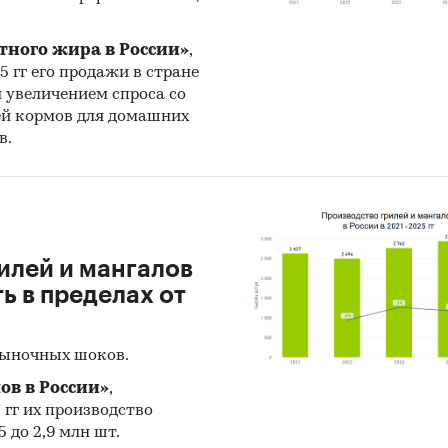
тного жира в России»
,
25 гг его продажи в стране
н увеличением спроса со
ей кормов для домашних
в.
илей и мангалов
 в пределах от
рыночных шоков.
ов в России»
,
5 гг их производство
 до 2,9 млн шт.