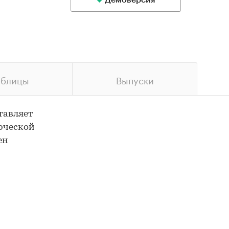
Демоверсия
аблицы
Выпуски
тавляет
рческой
ен