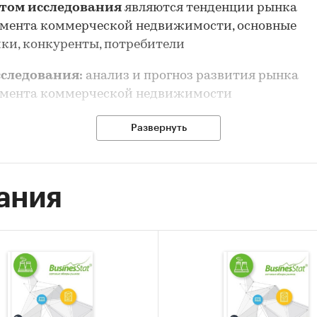
том исследования
являются тенденции рынка
пмента коммерческой недвижимости, основные
ки, конкуренты, потребители
сследования:
анализ и прогноз развития рынка
пмента коммерческой недвижимости
 исследования:
Развернуть
ние состояния рынка девелопмента коммерческой
имости
ания
а объема и потенциальной емкости рынка девелоп
ческой недвижимости
анализ факторов, влияющих на рынок девелопмент
ческой недвижимости
ние основных конкурентов