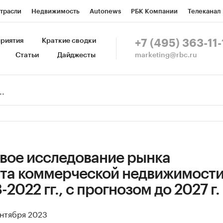
трасли
Недвижимость
Autonews
РБК Компании
Телеканал
изионеры
Национальные проекты
Город
Стиль
Крипто
Р
риятия
Краткие сводки
+7 (495) 363-11-
marketing@rbc.ru
Статьи
Дайджесты
зета
Спецпроекты СПб
Конференции СПб
Спецпроекты
Пр
Рынок наличной валюты
вое исследование рынка
та коммерческой недвижимости
2022 гг., с прогнозом до 2027 г.
ентября 2023