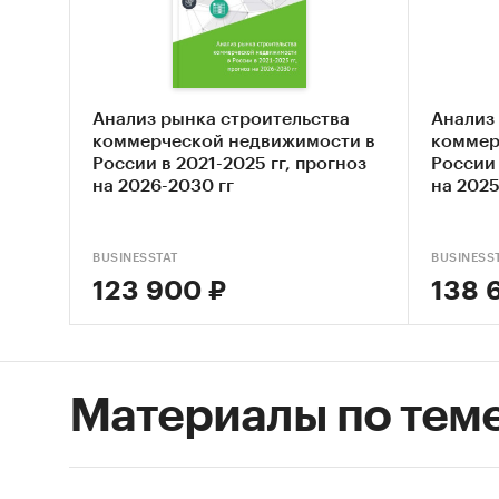
• Соста
Основн
Анализ рынка строительства
Анализ
• Обзор
коммерческой недвижимости в
коммер
недвиж
России в 2021-2025 гг, прогноз
России 
на 2026-2030 гг
на 2025
• Конку
недвиж
BUSINESSTAT
BUSINESS
• Анали
123 900 ₽
138 
• Оценк
• Прогн
Материалы по тем
недвиж
• Вывод
исслед