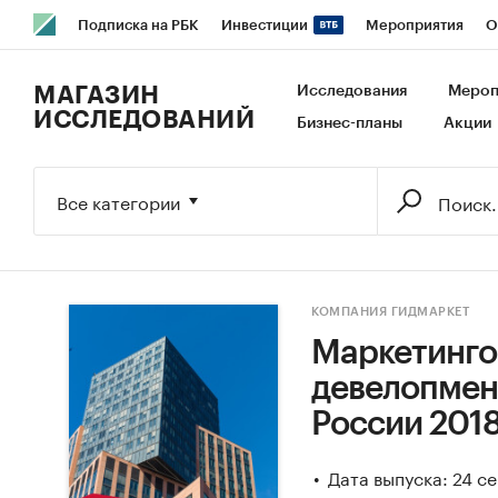
Подписка на РБК
Инвестиции
Мероприятия
О
РБК Образование
РБК Курсы
РБК Life
Тренды
В
МАГАЗИН
Исследования
Мероп
ИССЛЕДОВАНИЙ
Бизнес-планы
Акции
Исследования
Кредитные рейтинги
Франшизы
Га
Экономика
Бизнес
Технологии и медиа
Финансы
Все категории
КОМПАНИЯ ГИДМАРКЕТ
Маркетинго
девелопмен
России 2018-
Дата выпуска: 24 с