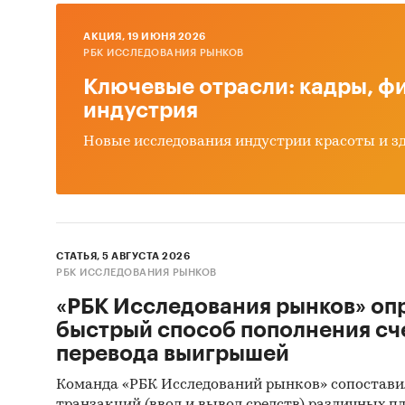
рынка
AКЦИЯ, 19 ИЮНЯ 2026
Источ
РБК ИССЛЕДОВАНИЯ РЫНКОВ
• Базы 
Ключевые отрасли: кадры, фи
• Базы 
индустрия
• Откры
Новые исследования индустрии красоты и з
• Отчет
• Сайты
• Архи
• Регио
• Инсай
СТАТЬЯ, 5 АВГУСТА 2026
• Специ
РБК ИССЛЕДОВАНИЯ РЫНКОВ
«РБК Исследования рынков» оп
Метод
быстрый способ пополнения сч
• Кабин
перевода выигрышей
различн
Команда «РБК Исследований рынков» сопостави
аналит