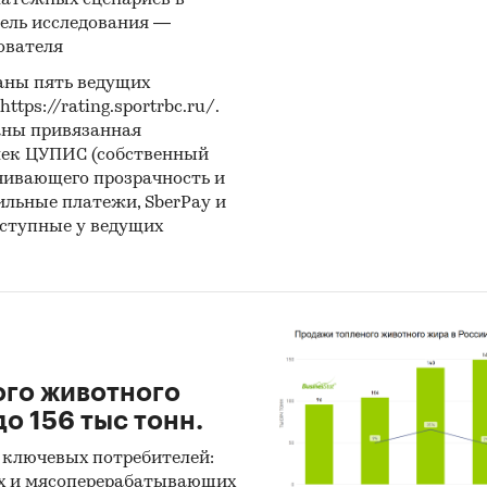
латежных сценариев в
ель исследования —
оз ГидМаркет. Современные статистические мето
ователя
ирования с поправкой на мнение экспертов.
аны пять ведущих
ps://rating.sportrbc.ru/.
и:
Строительство и недвижимость
/
Недвижимость
/
Комме
аны привязанная
мость
лек ЦУПИС (собственный
чивающего прозрачность и
бильные платежи, SberPay и
оступные у ведущих
ого животного
о 156 тыс тонн.
 ключевых потребителей:
х и мясоперерабатывающих