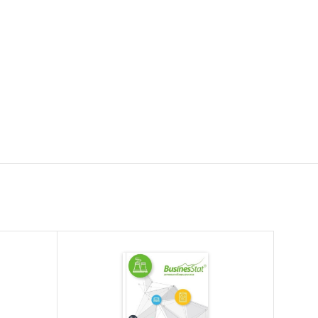
мента
а