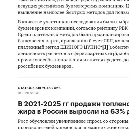
транзакций (ввод и вывод средств) различных п
ведущих российских букмекерских компаниях. Ц
• Прогн
выявление наиболее быстрых методов для польз
прогноз
В качестве участников исследования были выбр
букмекерских компаний, согласно рейтингу РБК htt
Категори
Среди платежных методов были проанализиров
недвижи
банковская карта, привязанный счет СБП, коше
Россия
платежный метод ЕДИНОГО ЦУПИС*
[1]
),обеспе
легальность расчетов в сфере азартных игр), мо
прочие способы пополнения и снятия средств, д
российских букмекеров.
СТАТЬЯ, 5 АВГУСТА 2026
BUSINESSTAT
В 2021-2025 гг продажи топлен
жира в России выросли на 63% д
Рост обусловлен увеличением спроса со стороны
производителей кормов для домашних животны