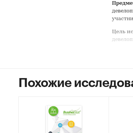
Предме
девело
участни
Цель и
девело
Задачи
• Описа
недвиж
Похожие исследов
• Оценк
коммер
• STEP-
коммер
• Описа