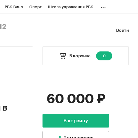
...
РБК Вино
Спорт
Школа управления РБК
БК Бизнес-среда
Дискуссионный клуб
12
Войти
оверка контрагентов
Политика
В корзине
0
60 000 ₽
 в
В корзину