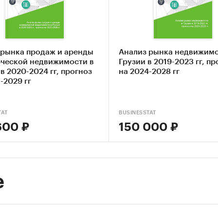
вление прогноза развития рынка до 2027 г.
ые блоки исследования:
 рынка продаж и аренды
Анализ рынка недвижимо
 российского рынка девелопмента коммерческой
ческой недвижимости в
Грузии в 2019-2023 гг, пр
имости
в 2020-2024 гг, прогноз
на 2024-2028 гг
-2029 гг
рентный анализ на рынке девелопмента коммерче
имости в России
TAT
BUSINESSTAT
з потребления
600 ₽
150 000 ₽
а факторов инвестиционной привлекательности р
оз развития рынка девелопмента коммерческой
е
имости
до 2027 г.
ы о перспективности создания предприятий в
уемой области и рекомендации действующим опе