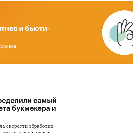
ники информации
данных государственных органов статистики
тнес и бьюти-
данных федеральной налоговой службы
тые источники (сайты, порталы)
доровья
ность эмитентов
 компаний
вы СМИ
нальные и федеральные СМИ
дерские источники
ализированные аналитические порталы
ределили самый
ы
ета букмекера и
етное исследование. Поиск и анализ информации 
ых источников, проведение расчетов. Статистика
ла скорости обработки
ика